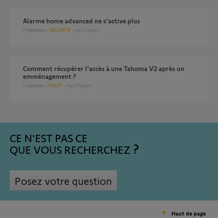
Alarme home advanced ne s'active plus
7
réponses
SÉCURITÉ
il y a 2 jours
Comment récupérer l'accès à une Tahoma V2 après un
emménagement ?
1
réponse
VOLET
il y a 7 jours
CE N'EST PAS CE
QUE VOUS RECHERCHEZ
Posez votre question
Haut de page