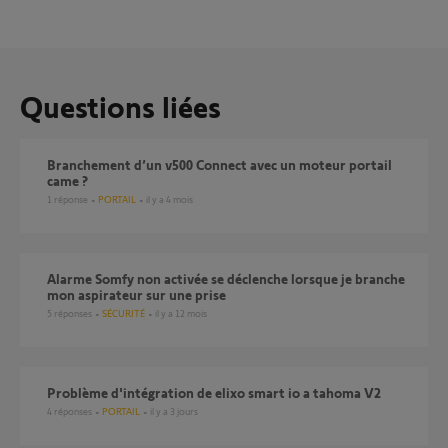
Questions liées
Branchement d’un v500 Connect avec un moteur portail
came ?
1
réponse
PORTAIL
il y a 4 mois
Alarme Somfy non activée se déclenche lorsque je branche
mon aspirateur sur une prise
5
réponses
SÉCURITÉ
il y a 12 mois
Problème d'intégration de elixo smart io a tahoma V2
4
réponses
PORTAIL
il y a 3 jours