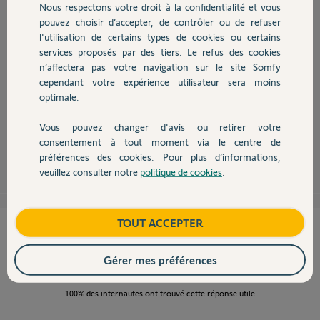
Nous respectons votre droit à la confidentialité et vous
Chauffage
pouvez choisir d’accepter, de contrôler ou de refuser
l'utilisation de certains types de cookies ou certains
services proposés par des tiers. Le refus des cookies
Autres produits
Bonjour,
n’affectera pas votre navigation sur le site Somfy
Le mieux est d'attendre sa mise en place définitive.
cependant votre expérience utilisateur sera moins
Mais rien ne vous empêche de l'activer maintenant si vous souhaitez
optimale.
l'utiliser.
En terme de garantie ca ne change rien.
Vous pouvez changer d'avis ou retirer votre
Devis avec un pro
consentement à tout moment via le centre de
Anonyme
il y a plus de 7 ans
préférences des cookies. Pour plus d’informations,
veuillez consulter notre
politique de cookies
.
Contact
Boutique
TOUT ACCEPTER
Cette réponse vous a-t-elle aidé ?
Gérer mes préférences
NON
OUI
100%
des internautes ont trouvé cette réponse utile