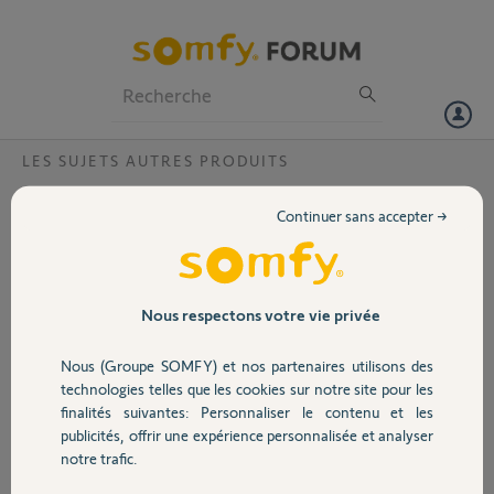
Particuliers
Professionnels
Forum
LES SUJETS AUTRES PRODUITS
Volet
activation avant branchement
Continuer sans accepter →
bonjour ,
Portail
Je viens de recevoir ma box tahoma ,mais c'est pour la construction
d'une maison ou nous investirons les lieux en septembre 2019,dois je
activer ma box lorsque j'aménagerai ou puis je le faire maintenant
Garage
Nous respectons votre vie privée
sachant qu'elle ne sera branché que d'ici plusieurs mois voir une
année?
Nous (Groupe SOMFY) et nos partenaires utilisons des
Sécurité
technologies telles que les cookies sur notre site pour les
mady B.
finalités suivantes: Personnaliser le contenu et les
il y a plus de 7 ans
publicités, offrir une expérience personnalisée et analyser
Domotique
Participer au fil de discussion
notre trafic.