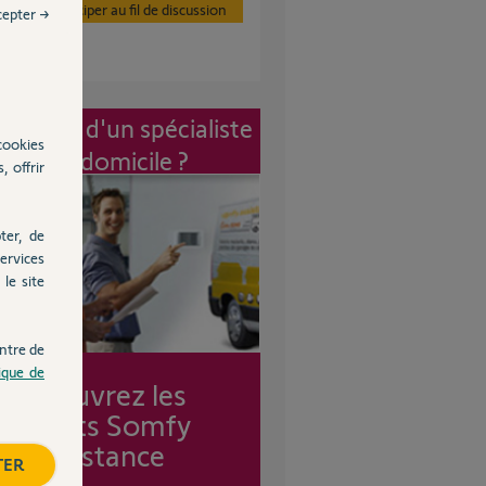
Participer au fil de discussion
cepter →
vention d'un spécialiste
cookies
à mon domicile ?
, offrir
ter, de
ervices
le site
ntre de
tique de
Découvrez les
forfaits Somfy
Assistance
TER