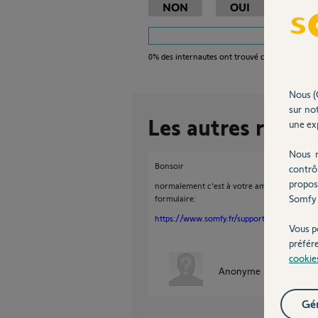
NON
OUI
0%
des internautes ont trouvé cette réponse ut
Nous (
sur not
Les autres répon
une exp
Nous r
Bonsoir
contrô
propos
normalement c'est à votre ami de demander l
Somfy 
formulaire:
https://www.somfy.fr/support/desactivatio
Vous p
préfér
cookie
Anonyme
il y a plus de 
Gér