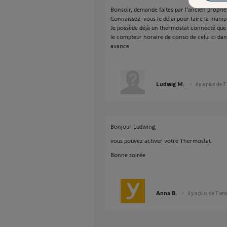
Bonsoir, demande faites par l’ancien propriét
Connaissez-vous le délai pour faire la manip
Je possède déjà un thermostat connecté que j
le compteur horaire de conso de celui ci dan
avance
Ludwig M.
il y a plus de 
Bonjour Ludwing,
vous pouvez activer votre Thermostat.
Bonne soirée
Anna B.
il y a plus de 7 an