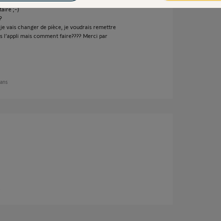
aire ;-)
?
e vais changer de pièce, je voudrais remettre
s l’appli mais comment faire???? Merci par
7 ans
s