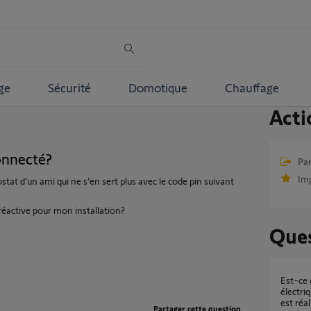
ge
Sécurité
Domotique
Chauffage
Acti
onnecté?
Par
Im
tat d’un ami qui ne s’en sert plus avec le code pin suivant
 réactive pour mon installation?
Ques
Est-ce que ce projet de gestion de radiateur
électri
est réal
Partager cette question