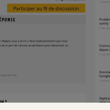
4
réponse
Participer au fil de discussion
Problème agenda tahoma avec thermostat
somfy
4
réponse
e Magaly vous a écrit, il faut impérativement que nous
de la part de l'ancien propriétaire pour désactiver ce
Commande Thermostat connecté radio V2
depuis
2
réponse
Association thermostat connecté avec
 y a plus de 7 ans
Googl
1
réponse
Application Thermostat ou Tahoma pour
dé ?
gérer 
1
réponse