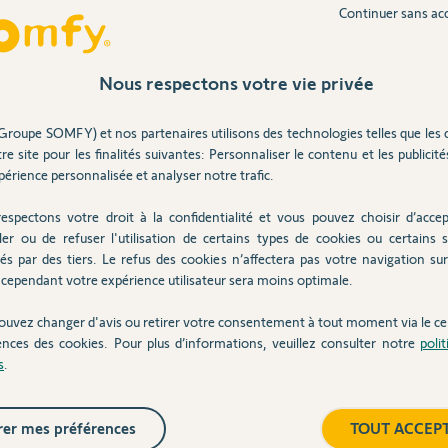
Continuer sans ac
Nous respectons votre vie privée
ile
Inter
Groupe SOMFY) et nos partenaires utilisons des technologies telles que les 
re site pour les finalités suivantes: Personnaliser le contenu et les publicités
ses
érience personnalisée et analyser notre trafic.
espectons votre droit à la confidentialité et vous pouvez choisir d’accep
ler ou de refuser l'utilisation de certains types de cookies ou certains s
és par des tiers. Le refus des cookies n’affectera pas votre navigation sur 
a désactivation par l'intermédiaire d'un
cependant votre expérience utilisateur sera moins optimale.
n-de-box-domotiq...
ouvez changer d'avis ou retirer votre consentement à tout moment via le ce
ences des cookies. Pour plus d’informations, veuillez consulter notre
poli
s
.
7 ans
er mes préférences
TOUT ACCEP