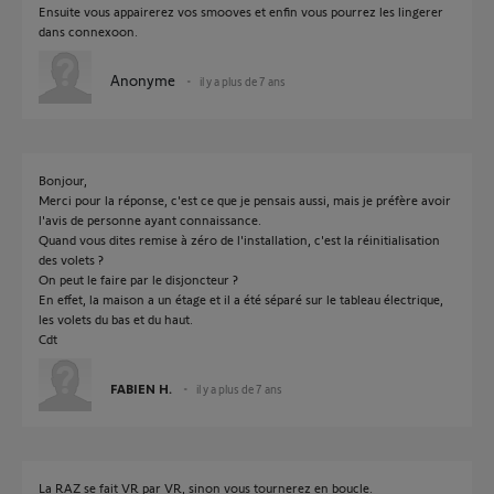
Ensuite vous appairerez vos smooves et enfin vous pourrez les lingerer
dans connexoon.
Anonyme
il y a plus de 7 ans
Bonjour,
Merci pour la réponse, c'est ce que je pensais aussi, mais je préfère avoir
l'avis de personne ayant connaissance.
Quand vous dites remise à zéro de l'installation, c'est la réinitialisation
des volets ?
On peut le faire par le disjoncteur ?
En effet, la maison a un étage et il a été séparé sur le tableau électrique,
les volets du bas et du haut.
Cdt
FABIEN H.
il y a plus de 7 ans
La RAZ se fait VR par VR, sinon vous tournerez en boucle.