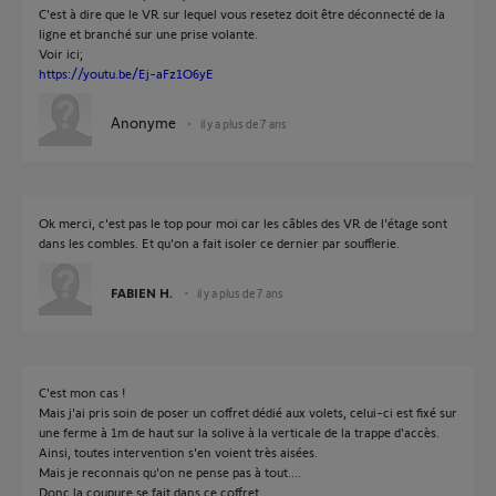
C'est à dire que le VR sur lequel vous resetez doit être déconnecté de la
ligne et branché sur une prise volante.
Voir ici;
https://youtu.be/Ej-aFz1O6yE
Anonyme
il y a plus de 7 ans
Ok merci, c'est pas le top pour moi car les câbles des VR de l'étage sont
dans les combles. Et qu'on a fait isoler ce dernier par soufflerie.
FABIEN H.
il y a plus de 7 ans
C'est mon cas !
Mais j'ai pris soin de poser un coffret dédié aux volets, celui-ci est fixé sur
une ferme à 1m de haut sur la solive à la verticale de la trappe d'accès.
Ainsi, toutes intervention s'en voient très aisées.
Mais je reconnais qu'on ne pense pas à tout....
Donc la coupure se fait dans ce coffret.