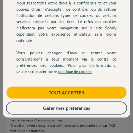
Nous respectons votre droit à la confidentialité et vous
connexoon Windows et depuis impossible de les remettre.
Chauffage
pouvez choisir d’accepter, de contrôler ou de refuser
J’ai fait un synchronisation serveur, une recherche sans
l'utilisation de certains types de cookies ou certains
télécommande, avec télécommande. Rien n’y a fait. Ils
n’apparaissent plus et ne sont plus detecter.
services proposés par des tiers. Le refus des cookies
Autres produits
Avez vous une idée ?
n’affectera pas votre navigation sur le site Somfy
Tout en sachant que l’installa a réinitialisé plusieurs fois ces volets.
cependant votre expérience utilisateur sera moins
optimale.
Merci pour vos réponses.
Vous pouvez changer d'avis ou retirer votre
Devis avec un pro
FABIEN H.
consentement à tout moment via le centre de
il y a plus de 7 ans
préférences des cookies. Pour plus d’informations,
Participer au fil de discussion
veuillez consulter notre
politique de cookies
.
Contact
Boutique
TOUT ACCEPTER
Réponses
Gérer mes préférences
Bonjour,
La clef de sécu IO a été supprimée.
Dites bien à votre installateur qu'il remette à zéro cette clef par RAZ
totale sur l'installation.