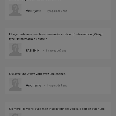
Anonyme
il y a plus de 7 ans
Et si je tente avec une télécommandes à retour d"information (2Way)
type l'IMpressario ou autre ?
FABIEN H.
il y a plus de 7 ans
Oui avec une 2 way vous avez une chance.
Anonyme
il y a plus de 7 ans
Ok merci, je verrai avec mon installateur des volets, il doit en avoir une.