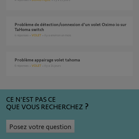
Problème de détection/connexion d'un volet Oximo io sur
TaHoma switch
4
réponses
VOLET
il y a environ un mois
Problème appairage volet tahoma
6
réponses
VOLET
il y a 14 jours
CE N'EST PAS CE
QUE VOUS RECHERCHEZ
Posez votre question