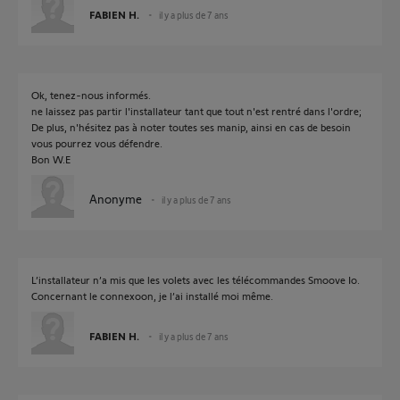
FABIEN H.
il y a plus de 7 ans
Ok, tenez-nous informés.
ne laissez pas partir l'installateur tant que tout n'est rentré dans l'ordre;
De plus, n'hésitez pas à noter toutes ses manip, ainsi en cas de besoin
vous pourrez vous défendre.
Bon W.E
Anonyme
il y a plus de 7 ans
L’installateur n’a mis que les volets avec les télécommandes Smoove Io.
Concernant le connexoon, je l’ai installé moi même.
FABIEN H.
il y a plus de 7 ans