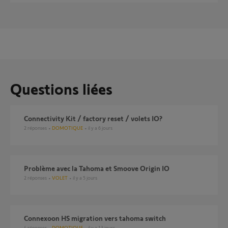
Questions liées
Connectivity Kit / factory reset / volets IO?
2
réponses
DOMOTIQUE
il y a 6 jours
Problème avec la Tahoma et Smoove Origin IO
2
réponses
VOLET
il y a 5 jours
Connexoon HS migration vers tahoma switch
4
réponses
DOMOTIQUE
il y a 13 jours