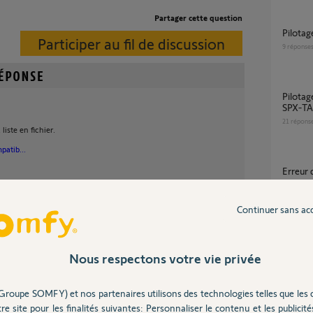
Partager cette question
Pilota
Participer au fil de discussion
9
réponse
Pilotage Clim Air / Air Hitachi via la passerelle
SPX-TA
21
répons
iste en fichier.
patib...
Erreur
11
répons
Zone control Atlantic : impossible d’éteindre
Continuer sans ac
ou modi
il y a plus de 7 ans
7
réponse
Nous respectons votre vie privée
Groupe SOMFY) et nos partenaires utilisons des technologies telles que les 
dé ?
re site pour les finalités suivantes: Personnaliser le contenu et les publicités