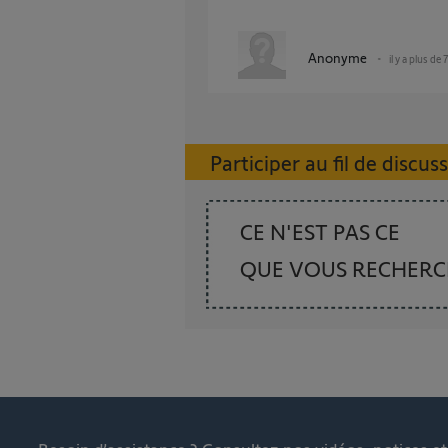
Anonyme
il y a plus de 
Participer au fil de discus
CE N'EST PAS CE
QUE VOUS RECHER