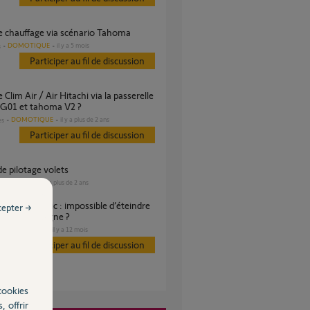
ge chauffage via scénario Tahoma
DOMOTIQUE
il y a 5 mois
s
Participer au fil de discussion
G01 et tahoma V2 ?
DOMOTIQUE
il y a plus de 2 ans
es
Participer au fil de discussion
 de pilotage volets
VOLET
il y a plus de 2 ans
es
cepter →
fier la consigne ?
CHAUFFAGE
il y a 12 mois
s
Participer au fil de discussion
cookies
, offrir