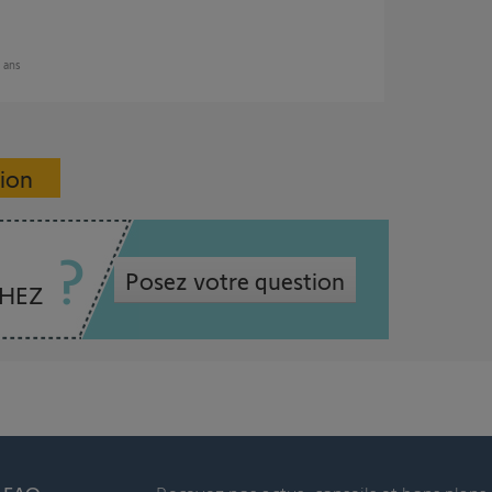
7 ans
sion
Posez votre question
CHEZ