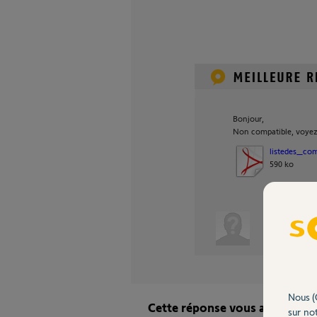
Bonjour,
Non compatible, voyez l
listedes_com
590 ko
Anonyme
Nous (
Cette réponse vous a-t-elle ai
sur not