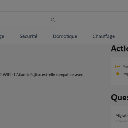
ge
Sécurité
Domotique
Chauffage
Acti
Par
Im
C-WIFI-1 Atlantic Fujitsu est-elle compatible avec
Ques
Migra
7
réponse