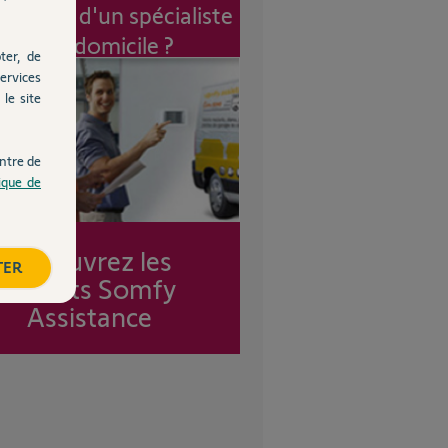
vention d'un spécialiste
à mon domicile ?
ter, de
ervices
le site
ntre de
tique de
Découvrez les
TER
forfaits Somfy
Assistance