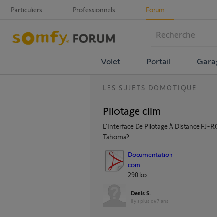
Particuliers
Professionnels
Forum
Volet
Portail
Gara
LES SUJETS DOMOTIQUE
Pilotage clim
L'Interface De Pilotage À Distance FJ-R
Tahoma?
Documentation-
com...
290 ko
Denis S.
il y a plus de 7 ans