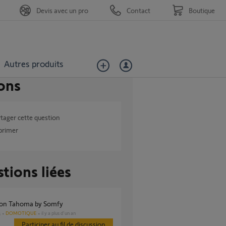
Devis avec un pro
Contact
Boutique
Autres produits
ons
tager cette question
primer
tions liées
tion Tahoma by Somfy
DOMOTIQUE
il y a plus d'un an
s
Participer au fil de discussion