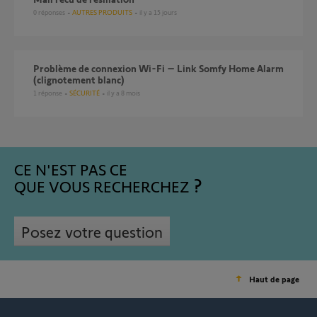
0
réponses
AUTRES PRODUITS
il y a 15 jours
Problème de connexion Wi-Fi – Link Somfy Home Alarm
(clignotement blanc)
1
réponse
SÉCURITÉ
il y a 8 mois
CE N'EST PAS CE
QUE VOUS RECHERCHEZ
Posez votre question
Haut de page