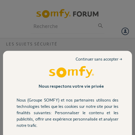
Particuliers
Professionnels
Forum
LES SUJETS SÉCURITÉ
Volet
installer une alarme "somfy home" dans un
Continuer sans accepter →
autre logement, mais sur l'application de
Portail
mon téléphone
Je souhaite installer une 2e alarme "somfy Home", dans un autre
Garage
Nous respectons votre vie privée
appart, mais sur mon application
Nous (Groupe SOMFY) et nos partenaires utilisons des
Gérard K.
Sécurité
technologies telles que les cookies sur notre site pour les
il y a plus de 7 ans
finalités suivantes: Personnaliser le contenu et les
Participer au fil de discussion
publicités, offrir une expérience personnalisée et analyser
Domotique
notre trafic.