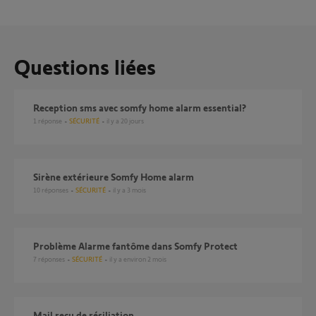
Questions liées
reception sms avec somfy home alarm essential?
1
réponse
SÉCURITÉ
il y a 20 jours
Sirène extérieure Somfy Home alarm
10
réponses
SÉCURITÉ
il y a 3 mois
Problème Alarme fantôme dans Somfy Protect
7
réponses
SÉCURITÉ
il y a environ 2 mois
Mail recu de résiliation