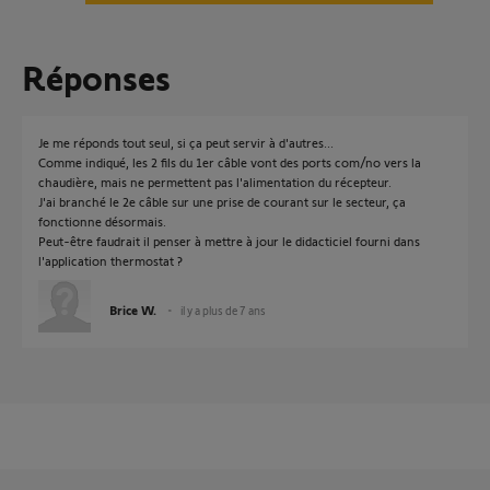
Réponses
Je me réponds tout seul, si ça peut servir à d'autres...
Comme indiqué, les 2 fils du 1er câble vont des ports com/no vers la
chaudière, mais ne permettent pas l'alimentation du récepteur.
J'ai branché le 2e câble sur une prise de courant sur le secteur, ça
fonctionne désormais.
Peut-être faudrait il penser à mettre à jour le didacticiel fourni dans
l'application thermostat ?
Brice W.
il y a plus de 7 ans