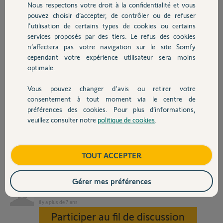
Nous respectons votre droit à la confidentialité et vous
du branchement du
Chauffage
pouvez choisir d’accepter, de contrôler ou de refuser
récepteur. En suivant le
l'utilisation de certains types de cookies ou certains
tuto de l'application, il est
indiqué de brancher les fils com/no sur la chaudière. Sur celle-ci, les
services proposés par des tiers. Le refus des cookies
Autres produits
branchements se font sur les ports 1 et 2, les fils précédents étaient
n’affectera pas votre navigation sur le site Somfy
déjà de la même couleur, donc parfaitement simple en apparence.
cependant votre expérience utilisateur sera moins
Sauf que cela ne fonctionne pas... Lorsque j'appuie sur le bouton
optimale.
PROG du récepteur, aucune LED ne s'allume, j'en déduis que celui-ci
n'est pas alimenté. Je retourne sur le tuto et vois qu'il y a une vidéo,
Vous pouvez changer d'avis ou retirer votre
Devis avec un pro
qui elle fait état des fils L/N à brancher sur la chaudière également.
consentement à tout moment via le centre de
Mon problème est que je n'ai pas la moindre idée d'où brancher ces
préférences des cookies. Pour plus d’informations,
fils...
veuillez consulter notre
politique de cookies
.
Contact
Un peu d'aide serait bienvenue svp, merci d'avance.
Boutique
TOUT ACCEPTER
Gérer mes préférences
Brice W.
il y a plus de 7 ans
Participer au fil de discussion