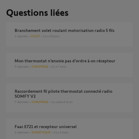
Questions liées
branchement volet roulant motorisation radio 5 fils
1
réponse
VOLET
il y a 29 jours
Mon thermostat n’envoie pas d’ordre à on récepteur
9
réponses
CHAUFFAGE
il y a 7 mois
raccordement fil pilote thermostat connecté radio
SOMFY V2
7
réponses
CHAUFFAGE
il y a plus d'un an
Faac E721 et recepteur universel
4
réponses
DOMOTIQUE
il y a 3 mois