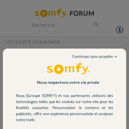
Particuliers
Professionnels
Forum
LES SUJETS CHAUFFAGE
Volet
Comment brancher récepteur thermostat
Continuer sans accepter →
radio fils L/N ?
Portail
Bonjour,
Je possède une chaudière
Garage
Nous respectons votre vie privée
gialix MA et jusqu'à
présent, sur celle-ci était
Nous (Groupe SOMFY) et nos partenaires utilisons des
branché un thermostat
Sécurité
technologies telles que les cookies sur notre site pour les
du type de celui en pièce
finalités suivantes: Personnaliser le contenu et les
jointe.
publicités, offrir une expérience personnalisée et analyser
J'ai acheté un
Domotique
notre trafic.
thermostat connecté
radio et en suis à l'étape