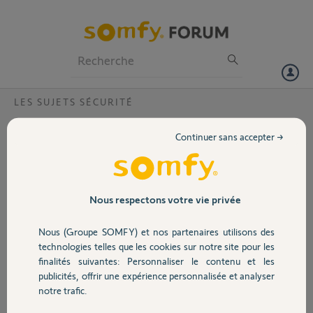
Particuliers
Professionnels
Forum
LES SUJETS SÉCURITÉ
Volet
alarme Protexiom installation camera
Continuer sans accepter →
extérieure
Portail
Bonjour, je souhaiterai faire évoluer mon système en intégrant une
caméra . d après la notice il faut une caméra IP . les caméras SOMFY
Garage
au catalogue actuellement ne sont pas spécifiées IP .sont elles
Nous respectons votre vie privée
compatibles avec une ancienne alarme Protexiom. merci.
Nous (Groupe SOMFY) et nos partenaires utilisons des
Sécurité
vincent T.
technologies telles que les cookies sur notre site pour les
il y a plus de 7 ans
finalités suivantes: Personnaliser le contenu et les
Participer au fil de discussion
publicités, offrir une expérience personnalisée et analyser
Domotique
notre trafic.