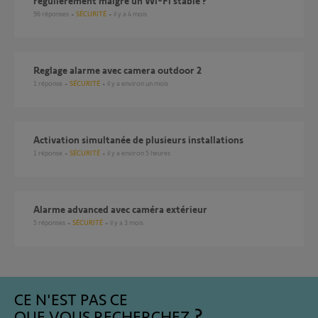
régulièrement malgré un Wi-Fi stable ?
96
réponses
SÉCURITÉ
il y a 4 mois
Reglage alarme avec camera outdoor 2
1
réponse
SÉCURITÉ
il y a environ un mois
Activation simultanée de plusieurs installations
1
réponse
SÉCURITÉ
il y a environ 5 heures
Alarme advanced avec caméra extérieur
5
réponses
SÉCURITÉ
il y a 3 mois
CE N'EST PAS CE
QUE VOUS RECHERCHEZ