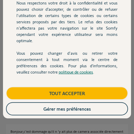
Nous respectons votre droit à la confidentialité et vous
Chauffage
Réponses
pouvez choisir d’accepter, de contrôler ou de refuser
l'utilisation de certains types de cookies ou certains
services proposés par des tiers. Le refus des cookies
Autres produits
n’affectera pas votre navigation sur le site Somfy
Bonjour Vincent,
cependant votre expérience utilisateur sera moins
Nous ne disposons plus de caméra compatibles avec les systèmes
optimale.
d'alarme de la gamme Protexiom.
Toutefois, nos caméras de la gamme Somfy Protect (Indoor ou Outdoor)
Vous pouvez changer d'avis ou retirer votre
fonctionnent de manière indépendante, elles possèdent leur propre
Devis avec un pro
consentement à tout moment via le centre de
système de détection, leur propre application de fonctionnement, de leur
préférences des cookies. Pour plus d’informations,
propre système d'alerte et peuvent donc s'harmoniser avec votre
veuillez consulter notre
politique de cookies
.
installation déjà existante, mais compte tenu qu'il s'agit de deux systèmes
Contact
distincts, une détection de la caméra ne déclenchera pas le système
d'alarme et inversement.
Bonne journée,
Boutique
TOUT ACCEPTER
Thomas M.
il y a plus de 7 ans
Gérer mes préférences
Bonjour,c'est dommage qu'il n 'y ait plus de camera associée directement