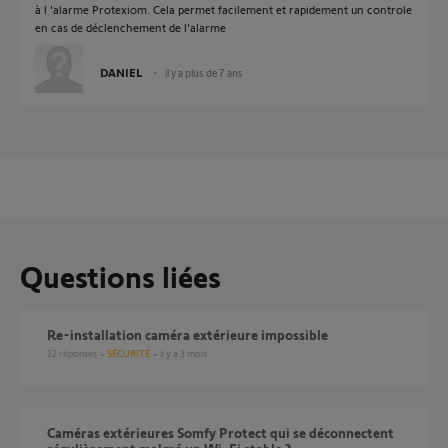
à l 'alarme Protexiom. Cela permet facilement et rapidement un controle
en cas de déclenchement de l'alarme
DANIEL
il y a plus de 7 ans
Questions liées
Re-installation caméra extérieure impossible
12
réponses
SÉCURITÉ
il y a 3 mois
Caméras extérieures Somfy Protect qui se déconnectent