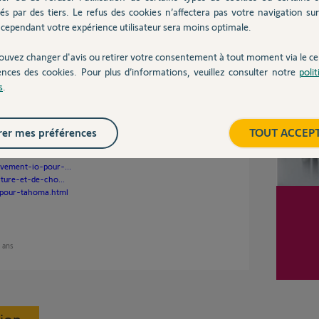
a ne se déclenchera donc pas sur ce capteur,
és par des tiers. Le refus des cookies n’affectera pas votre navigation sur 
 choc io 2401362, c'est bien ça ?
cependant votre expérience utilisateur sera moins optimale.
Inter
ouvez changer d'avis ou retirer votre consentement à tout moment via le ce
ns
ences des cookies. Pour plus d’informations, veuillez consulter notre
poli
s
.
er mes préférences
TOUT ACCEP
ompatibles directement à Sérénity.
-avec-flash.html
uvement-io-pour-...
rture-et-de-cho...
e-pour-tahoma.html
7 ans