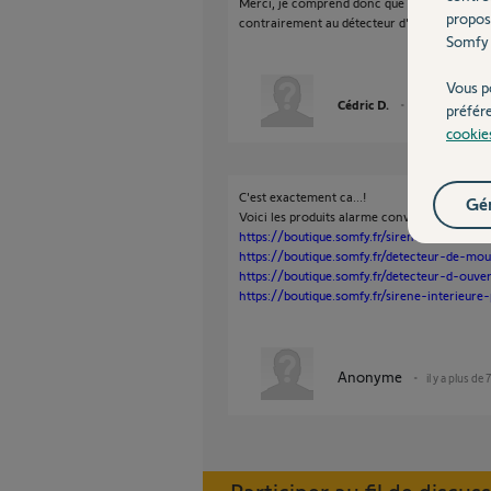
Merci, je comprend donc que l'alarme tahom
propos
contrairement au détecteur d'ouverture et de
Somfy 
Vous p
Cédric D.
il y a plus de 7 a
préfér
cookie
C'est exactement ca...!
Gér
Voici les produits alarme conventionnelle c
https://boutique.somfy.fr/sirene-exterieure
https://boutique.somfy.fr/detecteur-de-mo
https://boutique.somfy.fr/detecteur-d-ouve
https://boutique.somfy.fr/sirene-interieur
Anonyme
il y a plus de 