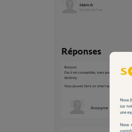
Cédric D.
il y a plus de 7 ans
Réponses
Bonjour,
Oui il est compatible, mais pour les smart, 
Sérénity.
Vous pouvez faire un smart qui dit : alertes s
Nous (
sur not
Anonyme
il y a plus de 
une exp
Nous r
contrô