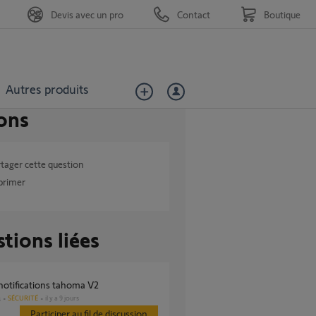
Devis avec un pro
Contact
Boutique
Autres produits
ons
tager cette question
primer
tions liées
 notifications tahoma V2
SÉCURITÉ
il y a 9 jours
s
Participer au fil de discussion