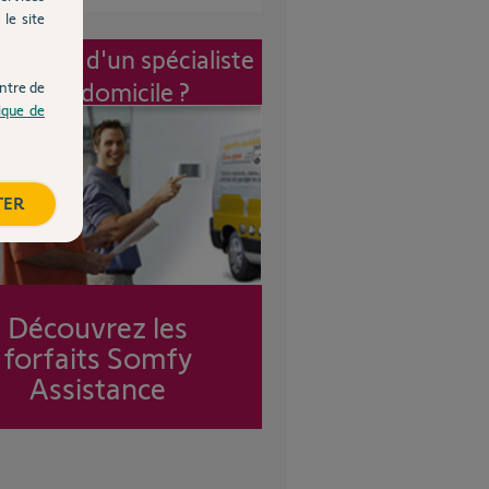
le site
vention d'un spécialiste
à mon domicile ?
ntre de
tique de
TER
Découvrez les
forfaits Somfy
Assistance