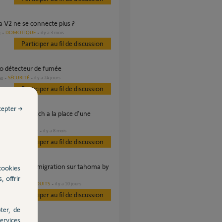
 V2 ne se connecte plus ?
DOMOTIQUE
il y a 3 mois
s
Participer au fil de discussion
io détecteur de fumée
SÉCURITÉ
il y a 24 jours
es
Participer au fil de discussion
cepter →
a V2
DOMOTIQUE
il y a 8 mois
es
Participer au fil de discussion
cookies
, offrir
AUTRES PRODUITS
il y a 10 jours
es
Participer au fil de discussion
ter, de
ervices