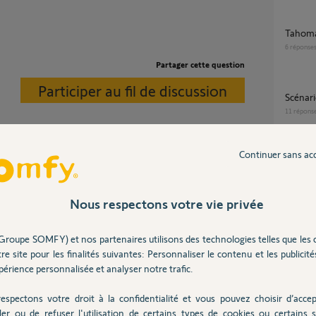
Tahoma
6
réponse
Partager cette question
Participer au fil de discussion
scénar
11
répons
Continuer sans ac
Migrer TaHoma switch a la place d'une
Tahom
pas pour une alarme du type Somfy Protect ou
49
répons
Nous respectons votre vie privée
ms ou tél "si" D.O ouvert.
compatibilité avant migration sur tahoma by
Groupe SOMFY) et nos partenaires utilisons des technologies telles que les 
somfy
re site pour les finalités suivantes: Personnaliser le contenu et les publicités
7 ans
20
répons
érience personnalisée et analyser notre trafic.
espectons votre droit à la confidentialité et vous pouvez choisir d’accep
ler ou de refuser l'utilisation de certains types de cookies ou certains s