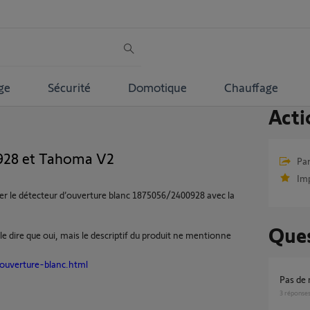
ge
Sécurité
Domotique
Chauffage
Acti
928 et Tahoma V2
Par
Im
iliser le détecteur d’ouverture blanc 1875056/2400928 avec la
Ques
e dire que oui, mais le descriptif du produit ne mentionne
-ouverture-blanc.html
Pas de
3
réponse