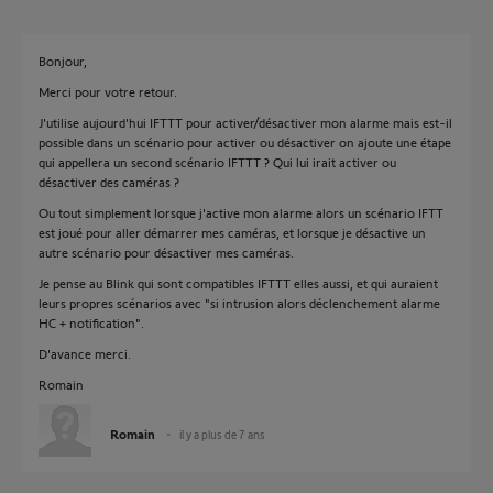
Bonjour,
Merci pour votre retour.
J'utilise aujourd'hui IFTTT pour activer/désactiver mon alarme mais est-il
possible dans un scénario pour activer ou désactiver on ajoute une étape
qui appellera un second scénario IFTTT ? Qui lui irait activer ou
désactiver des caméras ?
Ou tout simplement lorsque j'active mon alarme alors un scénario IFTT
est joué pour aller démarrer mes caméras, et lorsque je désactive un
autre scénario pour désactiver mes caméras.
Je pense au Blink qui sont compatibles IFTTT elles aussi, et qui auraient
leurs propres scénarios avec "si intrusion alors déclenchement alarme
HC + notification".
D'avance merci.
Romain
Romain
il y a plus de 7 ans