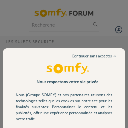
Particuliers
Professionnels
Forum
LES SUJETS SÉCURITÉ
Volet
Myfox HC2 - Déclenchement alarme via
Continuer sans accepter →
caméra externe et IFTTT
Portail
Bonjour,
Savez-vous s'il est possible de déclencher une alarme sur une HC2 via
Garage
Nous respectons votre vie privée
une caméra autre que Somly/Myfox qui déclencherait via un scénario
IFTTT l'alarme ?
Nous (Groupe SOMFY) et nos partenaires utilisons des
Sécurité
technologies telles que les cookies sur notre site pour les
J'ai aujourd'hui une HC2, avec une caméra Somfy pour l'intérieur,
finalités suivantes: Personnaliser le contenu et les
j'aimerai équiper l'extérieur en caméra aussi mais avec un budget
publicités, offrir une expérience personnalisée et analyser
limité.
Domotique
notre trafic.
D'avance merci.