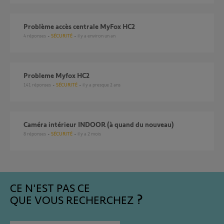
Problème accès centrale MyFox HC2
4
réponses
SÉCURITÉ
il y a environ un an
Probleme Myfox HC2
141
réponses
SÉCURITÉ
il y a presque 2 ans
Caméra intérieur INDOOR (à quand du nouveau)
8
réponses
SÉCURITÉ
il y a 2 mois
CE N'EST PAS CE
QUE VOUS RECHERCHEZ