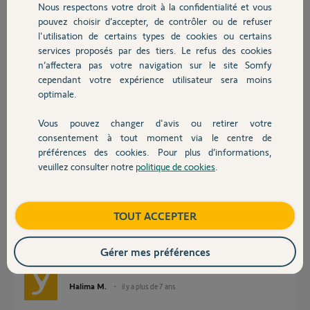
Nous respectons votre droit à la confidentialité et vous
Chauffage
Romain
pouvez choisir d’accepter, de contrôler ou de refuser
l'utilisation de certains types de cookies ou certains
Romain
services proposés par des tiers. Le refus des cookies
Autres produits
il y a plus de 7 ans
n’affectera pas votre navigation sur le site Somfy
Participer au fil de discussion
cependant votre expérience utilisateur sera moins
optimale.
Vous pouvez changer d'avis ou retirer votre
Réponses
Devis avec un pro
consentement à tout moment via le centre de
préférences des cookies. Pour plus d’informations,
veuillez consulter notre
politique de cookies
.
Contact
Bonjour Romain,
Si la caméra en question est compatible avec IFTTT, vous pourrez créer
une recette dans laquelle une alerte d'une caméra non-associée à la
Boutique
TOUT ACCEPTER
centrale déclenche un scénario à la demande sur la HC2 (signalisation
sonore).
Gérer mes préférences
Bonne journée,
Halima M.
il y a plus de 7 ans