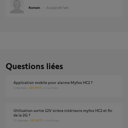
Romain
il y a plus de 7 ans
Questions liées
Application mobile pour alarme Myfox HC2 ?
3
réponses
SÉCURITÉ
il y a 2 mois
utilisation sortie 12V sirène intérieure myfox HC2 et fin
de la 2G ?
17
réponses
SÉCURITÉ
il y a 9 mois