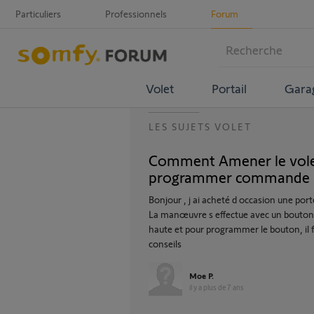
Particuliers
Professionnels
Forum
Volet
Portail
Gara
LES SUJETS VOLET
Comment Amener le volet
programmer commande 
Bonjour , j ai acheté d occasion une por
La manœuvre s effectue avec un bouton . 
haute et pour programmer le bouton, il f
conseils
Moe P.
il y a plus de 7 ans