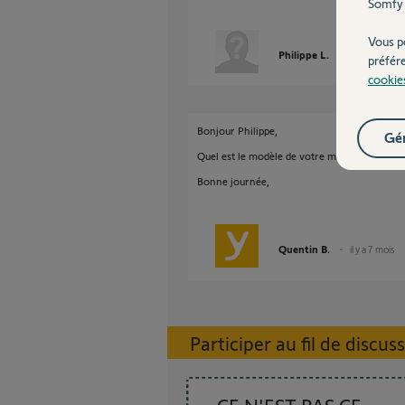
Somfy 
Vous p
Philippe L.
il y a 7 mois
préfér
cookie
Bonjour Philippe,
Gér
Quel est le modèle de votre moteur ainsi q
Bonne journée,
Quentin B.
il y a 7 mois
Participer au fil de discus