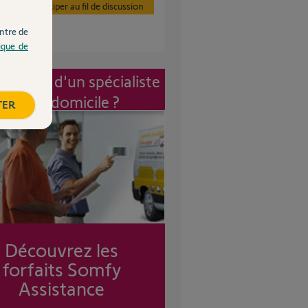
Participer au fil de discussion
ntre de
tique de
vention d'un spécialiste
à mon domicile ?
TER
Découvrez les
forfaits Somfy
Assistance