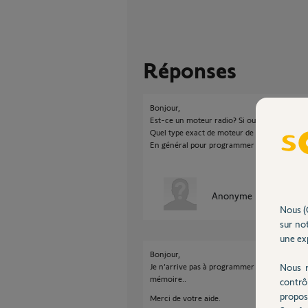
Réponses
Bonjour,
Est-ce un moteur radio? Si oui quelle type 
Quel type exact de moteur de VR?
En général pour programmer les FdC, la posit
Anonyme
il y a plus de 
Nous (
sur not
une exp
Bonjour,
Nous r
Je n’arrive pas à programmer mes inter intér
mémoire..
contrô
propos
Merci de votre aide.