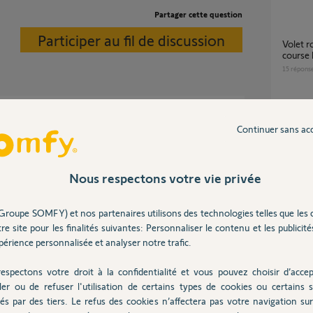
Partager cette question
Participer au fil de discussion
Volet roulant RTS - Réglage manuel fin de
course
15
répons
Remplacement moteur volet roulant filaire (4
de télécommande?
Continuer sans ac
fils) pa
4
réponse
ion milieu n'est pas obligatoire.
Nous respectons votre vie privée
Comment régler un point de commande
7 ans
Central
Groupe SOMFY) et nos partenaires utilisons des technologies telles que les 
RTS ?
re site pour les finalités suivantes: Personnaliser le contenu et les publicités
11
répons
érience personnalisée et analyser notre trafic.
espectons votre droit à la confidentialité et vous pouvez choisir d’accep
ieur RTS. SOMFY à mi courses , il ne garde la
Problème avec 2 télécommandes Smoove
ler ou de refuser l'utilisation de certains types de cookies ou certains s
RTS
és par des tiers. Le refus des cookies n’affectera pas votre navigation sur 
2
réponse