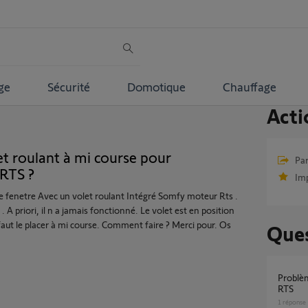
ge
Sécurité
Domotique
Chauffage
Acti
 roulant à mi course pour
Par
RTS ?
Im
te fenetre Avec un volet roulant Intégré Somfy moteur Rts .
A priori, il n a jamais fonctionné. Le volet est en position
aut le placer à mi course. Comment faire ? Merci pour. Os
Ques
Problème de réinitialisation d'un volet solaire
RTS
1
réponse