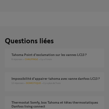
Questions liées
Tahoma Point d'exclamation sur les vannes LC13 ?
8
réponses
CHAUFFAGE
il y a 9 mois
Impossibilité d'appairer tahoma avec vanne danfoss LC13 ?
12
réponses
DOMOTIQUE
il y a plus de 9 ans
Thermostat Somfy, box Tahoma et têtes thermostatiques
Danfoss living connect