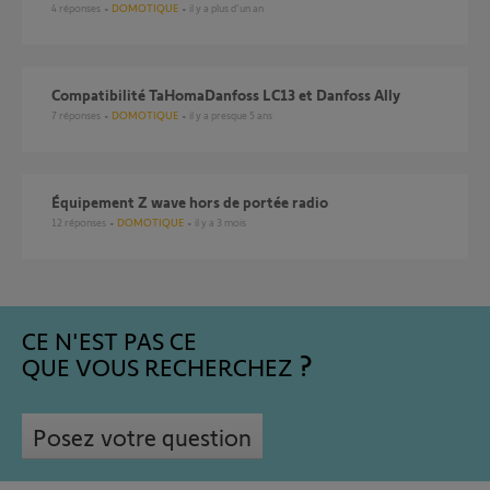
4
réponses
DOMOTIQUE
il y a plus d'un an
Compatibilité TaHomaDanfoss LC13 et Danfoss Ally
7
réponses
DOMOTIQUE
il y a presque 5 ans
Équipement Z wave hors de portée radio
12
réponses
DOMOTIQUE
il y a 3 mois
CE N'EST PAS CE
QUE VOUS RECHERCHEZ
Posez votre question