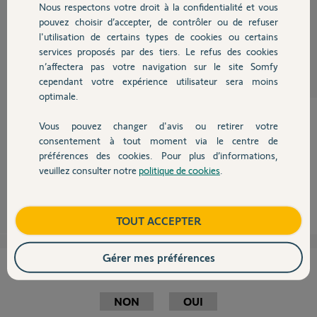
Nous respectons votre droit à la confidentialité et vous
Chauffage
pouvez choisir d’accepter, de contrôler ou de refuser
PATRICK P.
l'utilisation de certains types de cookies ou certains
il y a plus de 7 ans
services proposés par des tiers. Le refus des cookies
Autres produits
Participer au fil de discussion
n’affectera pas votre navigation sur le site Somfy
cependant votre expérience utilisateur sera moins
optimale.
Vous pouvez changer d'avis ou retirer votre
Devis avec un pro
consentement à tout moment via le centre de
La réf Danfoss compatible Tahoma est 014G0013.
préférences des cookies. Pour plus d’informations,
Ne cherchez pas, les vôtres ne sont pas compatibles.
veuillez consulter notre
politique de cookies
.
Contact
Anonyme
il y a plus de 7 ans
Boutique
TOUT ACCEPTER
Gérer mes préférences
Cette réponse vous a-t-elle aidé ?
NON
OUI