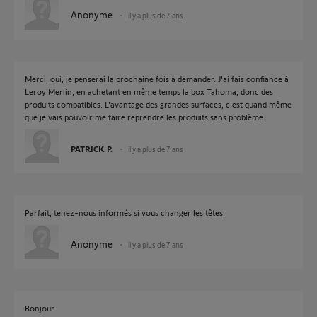
Anonyme
il y a plus de 7 ans
Merci, oui, je penserai la prochaine fois à demander. J'ai fais confiance à
Leroy Merlin, en achetant en même temps la box Tahoma, donc des
produits compatibles. L'avantage des grandes surfaces, c'est quand même
que je vais pouvoir me faire reprendre les produits sans problème.
PATRICK P.
il y a plus de 7 ans
Parfait, tenez-nous informés si vous changer les têtes.
Anonyme
il y a plus de 7 ans
Bonjour