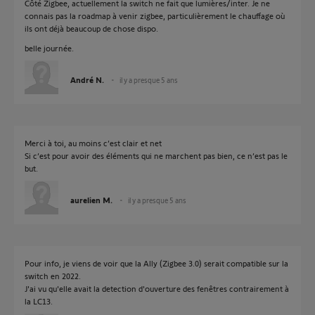
Côté Zigbee, actuellement la switch ne fait que lumières/inter. Je ne
connais pas la roadmap à venir zigbee, particulièrement le chauffage où
ils ont déjà beaucoup de chose dispo.
belle journée.
André N.
il y a presque 5 ans
Merci à toi, au moins c’est clair et net
Si c’est pour avoir des éléments qui ne marchent pas bien, ce n’est pas le
but.
aurelien M.
il y a presque 5 ans
Pour info, je viens de voir que la Ally (Zigbee 3.0) serait compatible sur la
switch en 2022.
J'ai vu qu'elle avait la detection d'ouverture des fenêtres contrairement à
la LC13.