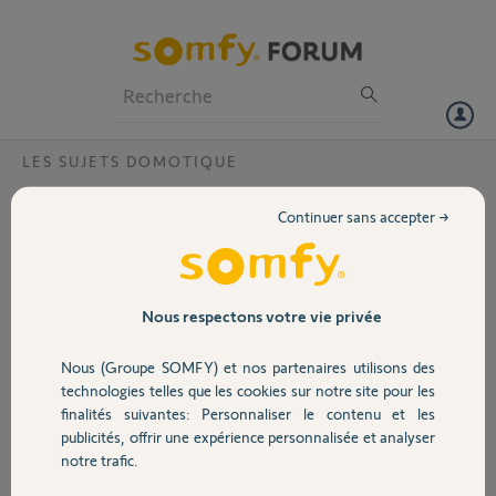
Particuliers
Professionnels
Forum
LES SUJETS DOMOTIQUE
Volet
Compatibilité TaHomaDanfoss LC13 et
Continuer sans accepter →
Danfoss Ally
Portail
Bonjour,
Je suis en train de faire monter 10 volets roulants IO, je vais les
Garage
Nous respectons votre vie privée
associer a une TaHoma pour les domotiser.
Je cherche a équiper également mes radiateurs a eau et j'ai quelques
Nous (Groupe SOMFY) et nos partenaires utilisons des
questions quant aux compatibilités.
Sécurité
technologies telles que les cookies sur notre site pour les
finalités suivantes: Personnaliser le contenu et les
Si je pars sur la tahoma, je suis obligé de mettre les Danfoss ALLY,
publicités, offrir une expérience personnalisée et analyser
mais si j'achète d'occasion des Danfoss LC13, sont ils compatible ? Je
Domotique
notre trafic.
vois partout qu'ils l'ont ete puis ne le sont plus ...