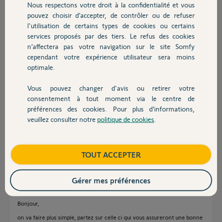
Aussi, est-ce obligatoire de passer chez des Danfoss, Les POPP qui
Nous respectons votre droit à la confidentialité et vous
Chauffage
sont l'évolution de la LC13 sont elles aujourd'hui compatible ?
pouvez choisir d’accepter, de contrôler ou de refuser
l'utilisation de certains types de cookies ou certains
Enfin, les Eurotronic Spirit Z peuvent elles être compatible avec la
services proposés par des tiers. Le refus des cookies
Autres produits
tahoma (moins chères et plus d'infos dessus)
n’affectera pas votre navigation sur le site Somfy
cependant votre expérience utilisateur sera moins
Aussi, quels sont les protocoles de la tahoma actuelle (Z WAVE ?,
optimale.
zigbee ?, ...)
Merci d'avance de votre aide
Vous pouvez changer d'avis ou retirer votre
Devis avec un pro
consentement à tout moment via le centre de
préférences des cookies. Pour plus d’informations,
aurelien M.
il y a presque 5 ans
veuillez consulter notre
politique de cookies
.
Contact
Participer au fil de discussion
Boutique
TOUT ACCEPTER
Réponses
Gérer mes préférences
Bonjour,
on va faire plus simple, partez sur celle ci qui vous assureront une bonne