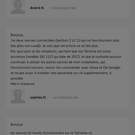
André N.
il y a presque 5 ans
Bonjour,
J’ai deux vannes connectées Danfoss Z LC 13 qui ne fonctionnent plus
(les piles ont coulé). Je vois que cet article ne se fait plus.
Par quoi puis-je les remplacer, sachant que ma Tahoma est assez
ancienne (modèle 181 1127 qui date de 2017), et que je souhaite pouvoir
continuer à utiliser les autres vannes de mon installation, qui
fonctionnent encore, ouvoir les commander avec Alexa et Ok Google,
et ne pas avoir à installer une passerelle ou clé supplémentaire, si
possible.
Merci d’avance
sophies D.
il y a presque 4 ans
Bonjour
les vannes IO Somfy fonctionnent sur la TaHoma v2.