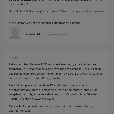
avec un stick ?
Dès DANFOSS ally en zigbee ça passe ? Ou c’est uniquement les lumières
?
Merci de ton aide et dès réponses que tu as déjà donné
aurelien M.
il y a presque 5 ans
Bonjour,
J'ai eu des têtes Danfoss LC13 et j'ai été très déçu, à part régler une
température, je trouve qu'elles ne font pas grand chose. En plus j'ai eu
des pertes régulières de connexion avec TaHoma alors avoir sa salle de
bain pas chauffé le matin l'hiver, pas top... :-)
J'ai tout remplacé par des têtes IO et j'en suis super content :
programmation interne, détection ouverture de fenêtre, capteur de
température intégré... elles valent leur prix. On peut même faire des
SMARTS/Scénarios avancées avec.
Non la TaHoma Switch n'aura rien pour faire du z-wave, Somfy
abandonne cela.