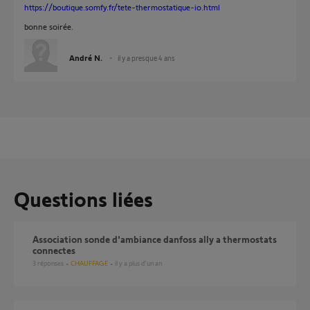
https://boutique.somfy.fr/tete-thermostatique-io.html
bonne soirée.
André N.
il y a presque 4 ans
Questions liées
Association sonde d'ambiance danfoss ally a thermostats
connectes
3
réponses
CHAUFFAGE
il y a plus d'un an