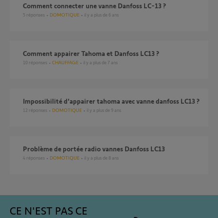
Comment connecter une vanne Danfoss LC-13 ?
5
réponses
DOMOTIQUE
il y a plus de 6 ans
Comment appairer Tahoma et Danfoss LC13 ?
10
réponses
CHAUFFAGE
il y a plus de 7 ans
Impossibilité d'appairer tahoma avec vanne danfoss LC13 ?
12
réponses
DOMOTIQUE
il y a plus de 9 ans
Problème de portée radio vannes Danfoss LC13
4
réponses
DOMOTIQUE
il y a plus de 8 ans
CE N'EST PAS CE