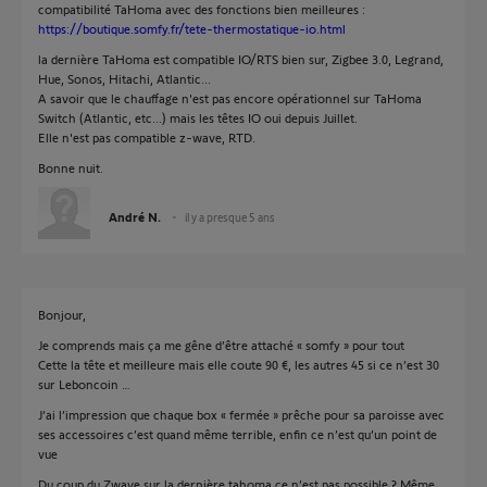
compatibilité TaHoma avec des fonctions bien meilleures :
https://boutique.somfy.fr/tete-thermostatique-io.html
la dernière TaHoma est compatible IO/RTS bien sur, Zigbee 3.0, Legrand,
Hue, Sonos, Hitachi, Atlantic...
A savoir que le chauffage n'est pas encore opérationnel sur TaHoma
Switch (Atlantic, etc...) mais les têtes IO oui depuis Juillet.
Elle n'est pas compatible z-wave, RTD.
Bonne nuit.
André N.
il y a presque 5 ans
Bonjour,
Je comprends mais ça me gêne d’être attaché « somfy » pour tout
Cette la tête et meilleure mais elle coute 90 €, les autres 45 si ce n’est 30
sur Leboncoin …
J’ai l’impression que chaque box « fermée » prêche pour sa paroisse avec
ses accessoires c’est quand même terrible, enfin ce n’est qu’un point de
vue
Du coup du Zwave sur la dernière tahoma ce n’est pas possible ? Même