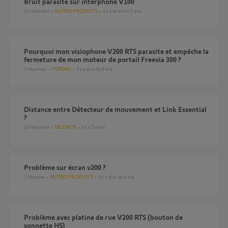
bruit parasite sur interphone V100
23
réponses
AUTRES PRODUITS
il y a environ 3 ans
Pourquoi mon visiophone V200 RTS parasite et empêche la
fermeture de mon moteur de portail Freevia 300 ?
2
réponses
PORTAIL
il y a plus de 8 ans
Distance entre Détecteur de mouvement et Link Essential
?
10
réponses
SÉCURITÉ
il y a 5 mois
problème sur écran v200 ?
1
réponse
AUTRES PRODUITS
il y a plus de 6 ans
Problème avec platine de rue V200 RTS (bouton de
sonnette HS)