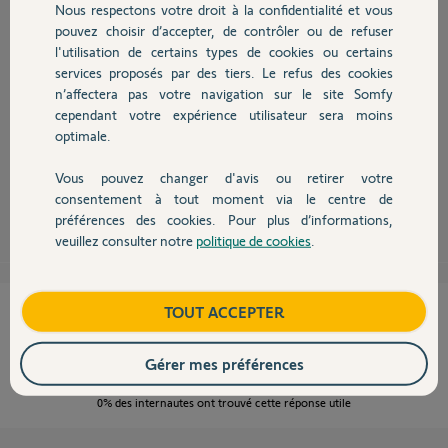
Nous respectons votre droit à la confidentialité et vous
Chauffage
pouvez choisir d’accepter, de contrôler ou de refuser
l'utilisation de certains types de cookies ou certains
services proposés par des tiers. Le refus des cookies
Autres produits
n’affectera pas votre navigation sur le site Somfy
Ok, mais le larsen provient du fait que la platine de rue est beaucoup trop
cependant votre expérience utilisateur sera moins
proche du moniteur.
optimale.
Il faut utiliser en présentation que le mode vidéo.
réglez dans les paramètres le son à zéro.
Vous pouvez changer d'avis ou retirer votre
Devis avec un pro
consentement à tout moment via le centre de
Anonyme
il y a plus de 7 ans
préférences des cookies. Pour plus d’informations,
veuillez consulter notre
politique de cookies
.
Contact
Boutique
TOUT ACCEPTER
Cette réponse vous a-t-elle aidé ?
NON
OUI
Gérer mes préférences
0%
des internautes ont trouvé cette réponse utile