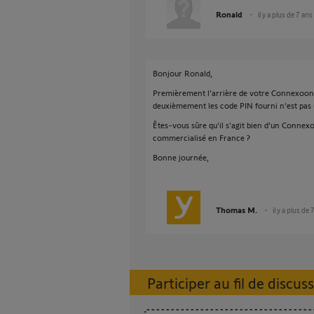
Ronald
il y a plus de 7 ans
Bonjour Ronald,
Premièrement l'arrière de votre Connexoon
deuxièmement les code PIN fourni n'est pa
Êtes-vous sûre qu'il s'agit bien d'un Connexoo
commercialisé en France ?
Bonne journée,
Thomas M.
il y a plus de 
Participer au fil de discus