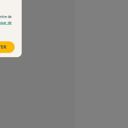
ntre de
tique de
TER