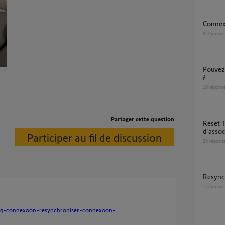
Conne
9
réponse
Pouvez-vous réinitialiser ma box connexoon
?
16
répons
Partager cette question
Reset Tahoma Switch ? Impossibilité
d'asso
Participer au fil de discussion
29
répons
resyn
1
réponse
-faq-connexoon-resynchroniser-connexoon-