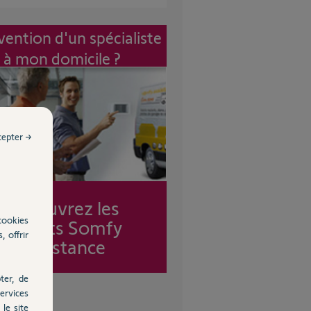
vention d'un spécialiste
à mon domicile ?
cepter →
Découvrez les
cookies
forfaits Somfy
, offrir
Assistance
ter, de
ervices
le site