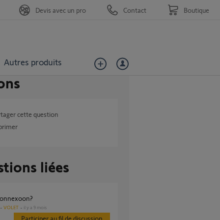
Devis avec un pro
Contact
Boutique
Autres produits
ons
tager cette question
primer
tions liées
 connexoon?
VOLET
il y a 9 mois
Participer au fil de discussion