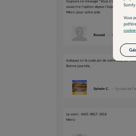
toujours ce message "Vous n'avez pas les droi
Somfy 
souscrire l'option depuis l'espace mon compt
Merci pour votre aide
Vous p
préfér
cookie
Ronald
il y a plus de 7 ans
Gér
Indiquez ici le code pin de votre box, un Yel
Bonne journée,
Sylvain C.
il y a plus de 7 
Le voici : 0401-8817-2019
Merci