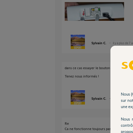
Sylvain C.
il y a plus de 7 
dans ce cas essayer le bouton "SEL"
Tenez nous informés !
Nous (
Sylvain C.
il y a plus de 7 
sur not
une exp
Nous r
Re
contrô
Ca ne fonctionne toujours pas, le voyant est v
propos