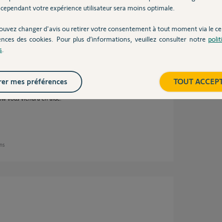
ts d'accès à cette application. Veuillez
cependant votre expérience utilisateur sera moins optimale.
e sur le site Somfy".
ouvez changer d'avis ou retirer votre consentement à tout moment via le ce
ences des cookies. Pour plus d’informations, veuillez consulter notre
poli
s
.
er mes préférences
TOUT ACCEP
low vous viendra en aide.
ans