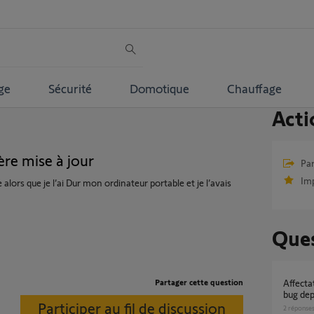
ge
Sécurité
Domotique
Chauffage
Acti
ère mise à jour
Par
Im
alors que je l’ai Dur mon ordinateur portable et je l’avais
Ques
Partager cette question
Affectation d'équipements dans une pièce,
bug dep
Participer au fil de discussion
2
réponse