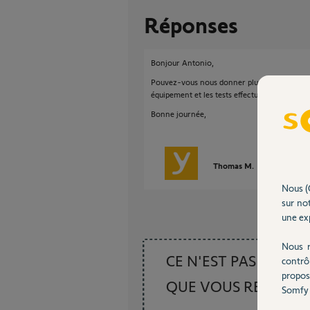
Réponses
Bonjour Antonio,
Pouvez-vous nous donner plus détail sur vot
équipement et les tests effectués ?
Bonne journée,
Thomas M.
il y a plus de 
Nous (
sur not
une exp
Nous r
CE N'EST PAS CE
contrô
propos
QUE VOUS RECHER
Somfy 