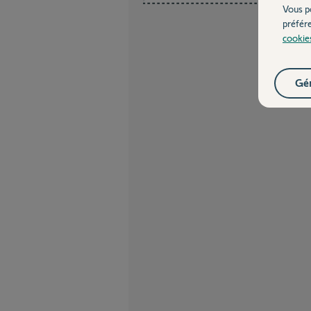
Vous p
préfér
cookie
Gér