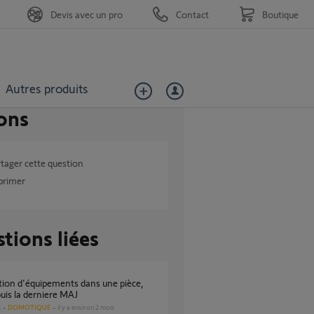
Devis avec un pro
Contact
Boutique
Autres produits
ons
tager cette question
primer
tions liées
uis la derniere MAJ
DOMOTIQUE
il y a environ 2 mois
s