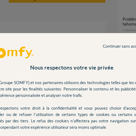
Problème suite à la dernière MAJ de la box
tahom
4
réponse
re demande, votre installation, le modèle des
Continuer sans ac
Les widjets ne fonctionnent plus depuis la
dernièr
5
réponse
Nous respectons votre vie privée
7 ans
Groupe SOMFY) et nos partenaires utilisons des technologies telles que les 
Comment associer deux tahoma avec un
re site pour les finalités suivantes: Personnaliser le contenu et les publicités
même c
la dern
érience personnalisée et analyser notre trafic.
10
répons
espectons votre droit à la confidentialité et vous pouvez choisir d’accep
ler ou de refuser l'utilisation de certains types de cookies ou certains s
Posez votre question
és par des tiers. Le refus des cookies n’affectera pas votre navigation sur 
Problèmes de communication depuis la
CHEZ
dernièr
cependant votre expérience utilisateur sera moins optimale.
5
réponse