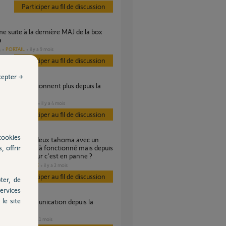
Participer au fil de discussion
a
PORTAIL
il y a 9 mois
s
Participer au fil de discussion
cepter →
e maj
DOMOTIQUE
il y a 4 mois
s
Participer au fil de discussion
cookies
, offrir
ompte. Cela à fonctionné mais depuis
ière mise à jour c'est en panne ?
DOMOTIQUE
il y a 2 mois
es
Participer au fil de discussion
ter, de
ervices
le site
e mise a jour
VOLET
il y a 11 mois
s