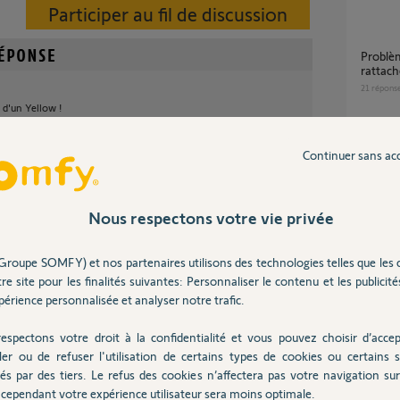
Participer au fil de discussion
Problème de connexion box tahoma déjà
rattac
21
répons
 d'un Yellow !
Ce code PIN est correct mais votre box est
Continuer sans ac
déjà ac
il y a plus de 7 ans
compte
25
répons
Nous respectons votre vie privée
Ce code PIN est correct mais votre box est
Groupe SOMFY) et nos partenaires utilisons des technologies telles que les 
dé ?
déjà ac
re site pour les finalités suivantes: Personnaliser le contenu et les publicités
53
répons
érience personnalisée et analyser notre trafic.
Tahoma
espectons votre droit à la confidentialité et vous pouvez choisir d’accep
8
réponse
ler ou de refuser l'utilisation de certains types de cookies ou certains s
ile
és par des tiers. Le refus des cookies n’affectera pas votre navigation sur 
cependant votre expérience utilisateur sera moins optimale.