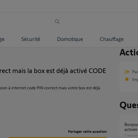
ge
Sécurité
Domotique
Chauffage
Acti
rect mais la box est déjà activé CODE
Par
Im
on à internet code PIN correct mais votre box est déjà
Ques
Bonjour, code PIN correct mais box déjà
activée
Partager cette question
5
réponse