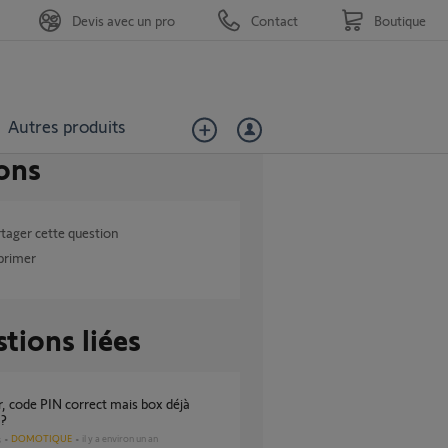
Devis avec un pro
Contact
Boutique
Autres produits
ons
tager cette question
primer
tions liées
 ?
DOMOTIQUE
il y a environ un an
s