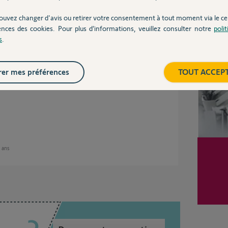
ouvez changer d'avis ou retirer votre consentement à tout moment via le ce
ences des cookies. Pour plus d’informations, veuillez consulter notre
poli
Inter
ses
s
.
er mes préférences
TOUT ACCEP
é à votre nom, je viens de vous renvoyer
posez de 24h00 pour cliquer sur le lien qu'il
7 ans