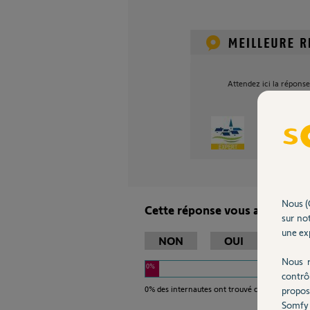
Attendez ici la réponse
Jean-Luc B.
Nous (
Cette réponse vous a-t-elle ai
sur not
une exp
NON
OUI
Nous r
0%
contrô
0%
des internautes ont trouvé cette réponse ut
propos
Somfy 