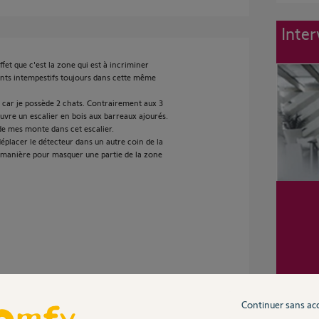
Inter
ffet que c'est la zone qui est à incriminer
nts intempestifs toujours dans cette même
car je possède 2 chats. Contrairement aux 3
uvre un escalier en bois aux barreaux ajourés.
de mes monte dans cet escalier.
éplacer le détecteur dans un autre coin de la
lle manière pour masquer une partie de la zone
Continuer sans ac