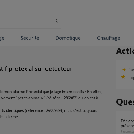
ge
Sécurité
Domotique
Chauffage
Acti
f protexial sur détecteur
Par
Im
 mon alarme Protexial que je juge intempestifs : En effet,
vement "petits animaux" (n° série : 286982) qui en est à
Ques
ts identiques (référence : 2400989), mais c'est toujours
e l'alarme.
déclenchement intempestif détecteur
présen
7
réponse