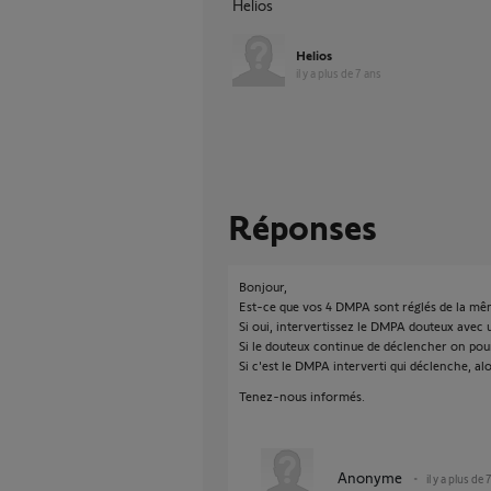
Helios
Helios
il y a plus de 7 ans
Réponses
Bonjour,
Est-ce que vos 4 DMPA sont réglés de la mêm
Si oui, intervertissez le DMPA douteux avec 
Si le douteux continue de déclencher on pou
Si c'est le DMPA interverti qui déclenche, alo
Tenez-nous informés.
Anonyme
il y a plus de 