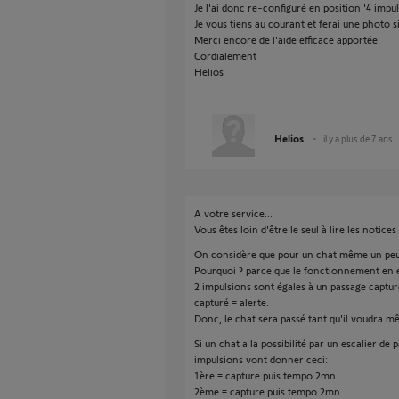
Je l'ai donc re-configuré en position '4 impul
Je vous tiens au courant et ferai une photo s
Merci encore de l'aide efficace apportée.
Cordialement
Helios
Helios
il y a plus de 7 ans
A votre service...
Vous êtes loin d'être le seul à lire les notices
On considère que pour un chat même un peu jo
Pourquoi ? parce que le fonctionnement en e
2 impulsions sont égales à un passage captu
capturé = alerte.
Donc, le chat sera passé tant qu'il voudra 
Si un chat a la possibilité par un escalier de
impulsions vont donner ceci:
1ère = capture puis tempo 2mn
2ème = capture puis tempo 2mn