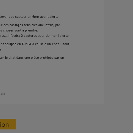
 devant ce capteur en 6mn avant alerte.
r des passages sensibles aux intrus, par
s choses sont à prendre.
trus...Il faudra 2 captures pour donner l'alerte.
nt équipée en DMPA à cause d'un chat, il faut
s.
ser le chat dans une pièce protégée par un
7 ans
sion