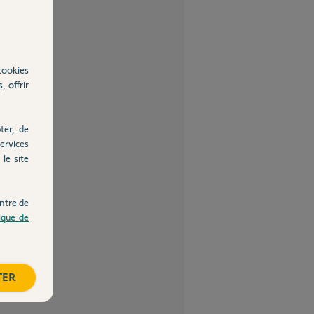
cookies
, offrir
ter, de
ervices
le site
ntre de
tique de
TER