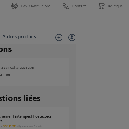
Devis avec un pro
Contact
Boutique
Autres produits
ons
tager cette question
primer
tions liées
ce
SÉCURITÉ
il y a environ 2 mois
s