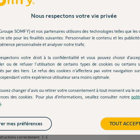
étections.
ion du cavalier dans les DMPA.
Nous respectons votre vie privée
ichier.
les déclenchements persistent ?
Groupe SOMFY) et nos partenaires utilisons des technologies telles que les 
 photo de ce que vois ce DMPA pour vous aider à
re site pour les finalités suivantes: Personnaliser le contenu et les publicités
érience personnalisée et analyser notre trafic.
espectons votre droit à la confidentialité et vous pouvez choisir d’accep
ler ou de refuser l'utilisation de certains types de cookies ou certains s
és par des tiers. Le refus des cookies n’affectera pas votre navigation sur 
cependant votre expérience utilisateur sera moins optimale.
ouvez changer d'avis ou retirer votre consentement à tout moment via le ce
ences des cookies. Pour plus d’informations, veuillez consulter notre
poli
7 ans
s
.
er mes préférences
TOUT ACCEP
osition "2 impulsions" (jumper n°2 fermé).
nstructions correctement.. (:-(.