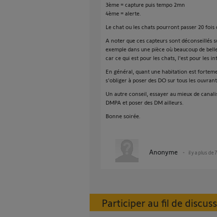
3ème = capture puis tempo 2mn
4ème = alerte.
Le chat ou les chats pourront passer 20 fois
A noter que ces capteurs sont déconseillés su
exemple dans une pièce où beaucoup de belle
car ce qui est pour les chats, l'est pour les in
En général, quant une habitation est forteme
s'obliger à poser des DO sur tous les ouvrant
Un autre conseil, essayer au mieux de canali
DMPA et poser des DM ailleurs.
Bonne soirée.
Anonyme
il y a plus de 
Participer au fil de discus