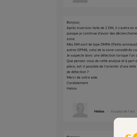
Bonjour,
Après inversion faite de 2 DM, il s'avère en e
puisque je continue d'avoir des déclencheme
zone.
Mes DM sont de type DMPA (Petits animaux) 
autres DPMA, celui de la zone considérée co
Je suspecte donc une détection lorsque l'un 
Que pensez-vous de cette analyse et à part d
pièce, est-il possible de l'orienter d'une te
de détection ?
Merci de votre aide.
Cordialement
Helios
Helios
il y a plus de 7 ans
Bonjour,