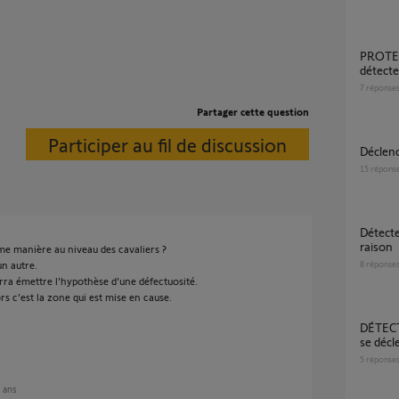
PROTEXIOM déclenchement intempestif
détect
7
réponse
Partager cette question
Participer au fil de discussion
Décle
15
répons
Détecteur mouvement se déclenche sans
raison
e manière au niveau des cavaliers ?
un autre.
8
réponse
rra émettre l'hypothèse d'une défectuosité.
rs c'est la zone qui est mise en cause.
DÉTECTEUR DE FUMÉE SF4100 qui sonne et
se déc
5
réponse
7 ans