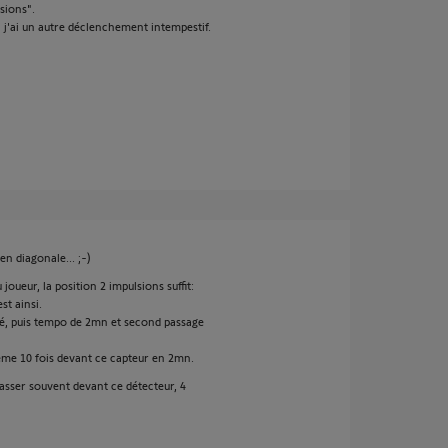
sions".
i j'ai un autre déclenchement intempestif.
 en diagonale... ;-)
ueur, la position 2 impulsions suffit:
st ainsi.
ré, puis tempo de 2mn et second passage
même 10 fois devant ce capteur en 2mn.
 passer souvent devant ce détecteur, 4