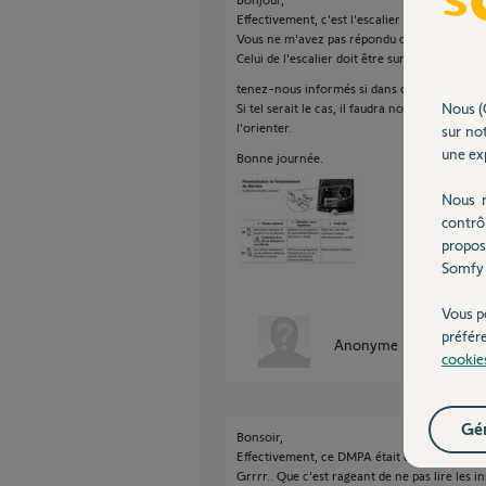
Effectivement, c'est l'escalier la cause des d
Vous ne m'avez pas répondu quant à la posit
Celui de l'escalier doit être sur OFF, voir en f
tenez-nous informés si dans cette position 
Nous (
Si tel serait le cas, il faudra nous faire une
l'orienter.
sur not
une exp
Bonne journée.
Nous r
contrô
propos
Somfy 
Vous p
préfér
Anonyme
il y a plus de 
cookie
Gér
Bonsoir,
Effectivement, ce DMPA était configuré en p
Grrrr.. Que c'est rageant de ne pas lire les i