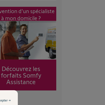
vention d'un spécialiste
à mon domicile ?
Découvrez les
forfaits Somfy
Assistance
cepter →