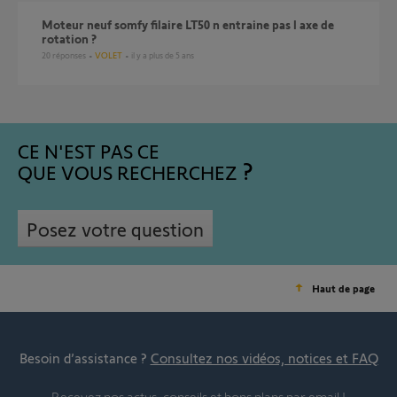
Moteur neuf somfy filaire LT50 n entraine pas l axe de
rotation ?
20
réponses
VOLET
il y a plus de 5 ans
CE N'EST PAS CE
QUE VOUS RECHERCHEZ
Posez votre question
Haut de page
Besoin d’assistance ?
Consultez nos vidéos, notices et FAQ
Recevez nos actus, conseils et bons plans par email !