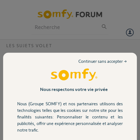
Particuliers
Professionnels
Forum
LES SUJETS VOLET
Volet
est il possible de mettre en parralelle 2
Continuer sans accepter →
interrupeurs pour moteur filaire lt50?
Portail
c'est pour 1 moteur filaire lt50 ceres merci par avance?
Garage
Nous respectons votre vie privée
frederic G.
il y a plus de 7 ans
Nous (Groupe SOMFY) et nos partenaires utilisons des
Participer au fil de discussion
Sécurité
technologies telles que les cookies sur notre site pour les
finalités suivantes: Personnaliser le contenu et les
publicités, offrir une expérience personnalisée et analyser
Domotique
Réponses
notre trafic.