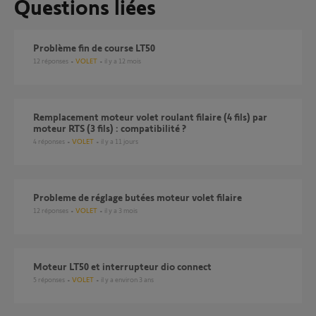
Questions liées
Problème fin de course LT50
12
réponses
VOLET
il y a 12 mois
Remplacement moteur volet roulant filaire (4 fils) par
moteur RTS (3 fils) : compatibilité ?
4
réponses
VOLET
il y a 11 jours
probleme de réglage butées moteur volet filaire
12
réponses
VOLET
il y a 3 mois
Moteur LT50 et interrupteur dio connect
5
réponses
VOLET
il y a environ 3 ans