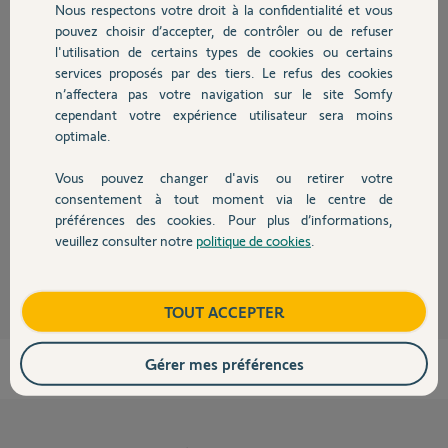
Nous respectons votre droit à la confidentialité et vous
Chauffage
pouvez choisir d’accepter, de contrôler ou de refuser
Bjr
l'utilisation de certains types de cookies ou certains
Il faudrait que le deuxième interrupteur soit repris impérativement sur le
services proposés par des tiers. Le refus des cookies
Autres produits
même circuit (même phase, même neutre).
n’affectera pas votre navigation sur le site Somfy
A mon sens, il serait plus judicieux de transformer la motorisation en
cependant votre expérience utilisateur sera moins
radio par l'adjonction d'un micromodule pour volet derrière le bouton
optimale.
existant.
Ainsi, votre bouton actuel continu à fonctionner normalement et vous
Vous pouvez changer d'avis ou retirer votre
pouvez placé un bouton radio (sans fil) là ou vous voulez.
Devis avec un pro
consentement à tout moment via le centre de
https://boutique.somfy.fr/micro-module-pour-volet-roulant...
préférences des cookies. Pour plus d’informations,
veuillez consulter notre
politique de cookies
.
Contact
Jean-Luc B.
il y a plus de 7 ans
Boutique
TOUT ACCEPTER
Gérer mes préférences