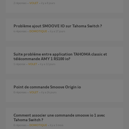
2
réponses
VOLET
il y a 6 jours
Problème ajout SMOOVE IO sur Tahoma Switch ?
4
réponses
DOMOTIQUE
il y a 17 jours
Suite probléme entre application TAHOMA classic et
télécommande AMY 1 RS100 io?
1
réponse
VOLET
il y a 12 jours
Point de commande Smoove Origin io
0
réponses
VOLET
il y a 24 jours
Comment associer une commande smoove io 1 avec
Tahoma Switch ?
6
réponses
DOMOTIQUE
il y a 3 mois