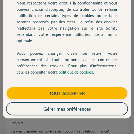
Nous respectons votre droit à la confidentialité et vous
noir sir le volet. J'ai supprimé 1 équipement des 2 dans l'interface
Chauffage
pouvez choisir d’accepter, de contrôler ou de refuser
Web et maintenant quand je veux le rajouter j'ai un échec. Pour le
l'utilisation de certains types de cookies ou certains
Smoove IO Origin, je n'arrive toujours pas à l'appairer. J'ai regardé la
panneau de configuration avancé mais il y a un message me disant de
services proposés par des tiers. Le refus des cookies
Autres produits
faire appel à un professionnel. Mon installateur se déclarant
n’affectera pas votre navigation sur le site Somfy
incompétent sur Tahoma, je suis bloqué, je n'ose pas aller plus loin.
cependant votre expérience utilisateur sera moins
Est-ce que quelqu'un peut m'aider à configurer mes 3 derniers
optimale.
Smoove IO (j'en ai 6 au total, 3 fonctionnent bien). Merci beaucoup.
Pascal.
Vous pouvez changer d'avis ou retirer votre
Devis avec un pro
consentement à tout moment via le centre de
préférences des cookies. Pour plus d’informations,
Pascal W.
il y a plus de 7 ans
veuillez consulter notre
politique de cookies
.
Contact
Participer au fil de discussion
Boutique
TOUT ACCEPTER
Réponses
Gérer mes préférences
Bonjour
Essayez d'ajouter vos volets avec l'option "sans télécommande".