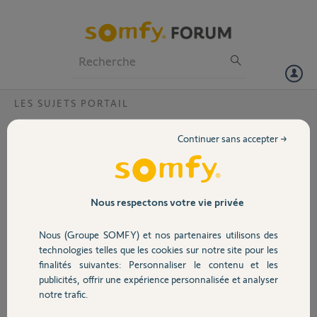
Particuliers
Professionnels
Forum
LES SUJETS PORTAIL
Volet
SGA6000 Clavier à code filaire branchement
Continuer sans accepter →
Bonjour,
Portail
Je viens de changer le boitier de contrôle du SGA6000 et fait un
branchement à l'identique des câblages. Par contre le clavier à code
filaire Somfy, ne fonctionne plus du tout. Après lecture de la doc, qui
Garage
Nous respectons votre vie privée
est très succincte, pas de réponse. Et il possible d'avoir un vrai
schéma de branchement pour faire fonctionner l'ensemble ?
Nous (Groupe SOMFY) et nos partenaires utilisons des
Sécurité
technologies telles que les cookies sur notre site pour les
Olivier V.
finalités suivantes: Personnaliser le contenu et les
il y a environ 7 ans
publicités, offrir une expérience personnalisée et analyser
Domotique
Participer au fil de discussion
notre trafic.