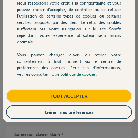
Nous respectons votre droit à la confidentialité et vous
Chauffage
pouvez choisir d’accepter, de contrôler ou de refuser
Réponses
l'utilisation de certains types de cookies ou certains
services proposés par des tiers. Le refus des cookies
Autres produits
n’affectera pas votre navigation sur le site Somfy
Bonjour,
cependant votre expérience utilisateur sera moins
Ce clavier se branche sur le port "START".
optimale.
Anonyme
il y a environ 7 ans
Vous pouvez changer d'avis ou retirer votre
Devis avec un pro
consentement à tout moment via le centre de
préférences des cookies. Pour plus d’informations,
veuillez consulter notre
politique de cookies
.
Contact
Boutique
TOUT ACCEPTER
Gérer mes préférences
Questions liées
Connexion clavier filaire ?