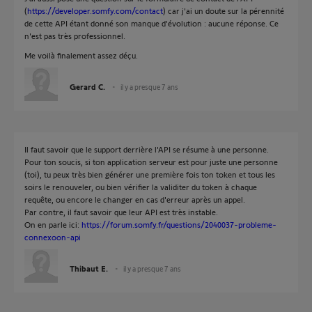
(
https://developer.somfy.com/contact
) car j'ai un doute sur la pérennité
de cette API étant donné son manque d'évolution : aucune réponse. Ce
n'est pas très professionnel.
Me voilà finalement assez déçu.
Gerard C.
il y a presque 7 ans
Il faut savoir que le support derrière l'API se résume à une personne.
Pour ton soucis, si ton application serveur est pour juste une personne
(toi), tu peux très bien générer une première fois ton token et tous les
soirs le renouveler, ou bien vérifier la validiter du token à chaque
requête, ou encore le changer en cas d'erreur après un appel.
Par contre, il faut savoir que leur API est très instable.
On en parle ici:
https://forum.somfy.fr/questions/2040037-probleme-
connexoon-api
Thibaut E.
il y a presque 7 ans