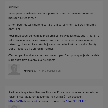
Bonjour,
Merci pour la précision sur le support et le lien. Je viens de poster un
message sur ce thread.
Sinon, pour les tests dont je parlais j'utilise justement ta librairie somfy-
open-api !
Pour mon souci de login, le problème est qu'avec les tests que j'ai faits, le
token ne peut plus se renouveler après environs 2 semaines, puisque le
refresh_token expire après 14 jours comme indiqué dans la doc Somfy.
Donc il faut refaire un login manuel.
C'est un peu lourd, et ça ne me convient pas. C'est pourquoi je demandais
si un autre flow Oauth2 était supporté.
Gerard C.
il y a presque 7 ans
Ravi de voir que tu utilises ma librairie. En ce qui concerne le refresh du
token, il est fait automatiquemnt, tu n'as pas à t'en occuper:
https://github.com/tetienne/somfy-open-api/blob/d9189e0c4...