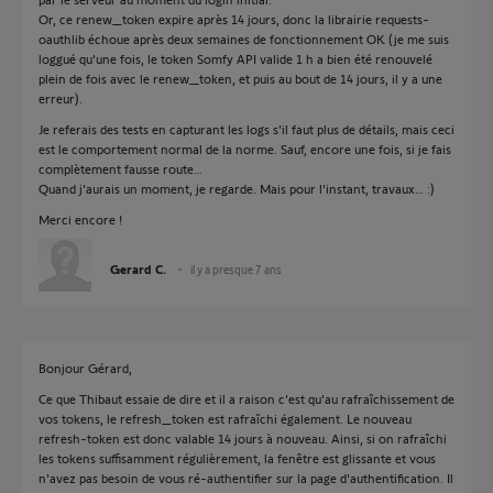
Or, ce renew_token expire après 14 jours, donc la librairie requests-
oauthlib échoue après deux semaines de fonctionnement OK (je me suis
loggué qu'une fois, le token Somfy API valide 1 h a bien été renouvelé
plein de fois avec le renew_token, et puis au bout de 14 jours, il y a une
erreur).
Je referais des tests en capturant les logs s'il faut plus de détails, mais ceci
est le comportement normal de la norme. Sauf, encore une fois, si je fais
complètement fausse route…
Quand j'aurais un moment, je regarde. Mais pour l'instant, travaux… :)
Merci encore !
Gerard C.
il y a presque 7 ans
Bonjour Gérard,
Ce que Thibaut essaie de dire et il a raison c'est qu'au rafraîchissement de
vos tokens, le refresh_token est rafraîchi également. Le nouveau
refresh-token est donc valable 14 jours à nouveau. Ainsi, si on rafraîchi
les tokens suffisamment régulièrement, la fenêtre est glissante et vous
n'avez pas besoin de vous ré-authentifier sur la page d'authentification. Il