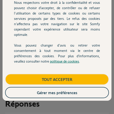
Nous respectons votre droit à la confidentialité et vous
Chauffage
"Password Credentials" ou "Client Credentials" serait beaucoup plus
pouvez choisir d’accepter, de contrôler ou de refuser
adapté à des échanges serveur – serveur.
l'utilisation de certains types de cookies ou certains
services proposés par des tiers. Le refus des cookies
Autres produits
L'autre question est : Le site et la documentation n'évoluent pas
n’affectera pas votre navigation sur le site Somfy
beaucoup depuis près d'un an. Quant est-il de la stratégie de cette
cependant votre expérience utilisateur sera moins
ouverture ?
optimale.
Est-ce que cette API n'intéresse personne ou est-ce que Somfy n'a
plus de ressource à y consacrer ?
Vous pouvez changer d'avis ou retirer votre
Devis avec un pro
consentement à tout moment via le centre de
Merci de votre réponse.
préférences des cookies. Pour plus d’informations,
Cordialement
veuillez consulter notre
politique de cookies
.
Contact
Gerard C.
il y a environ 7 ans
Boutique
TOUT ACCEPTER
Participer au fil de discussion
Gérer mes préférences
Réponses