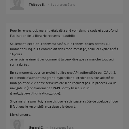
Thibaut E.
il y a presque 7 ans
Pour le renew, oui, merci. J'étais déjà allé voir dans le code et approfondi
l'utilisation de la librairie requests_oauthlib.
Seulement, cet auth-renew est basé sur le renew_token obtenu au
moment du login. Et comme dit dans mon message, celui-ci expire après
14 jours.
Je ne vois vraiment pas comment tu peux dire que ça marche tout seul
sur la durée…
En ce moment, pour un projet j'utilise une API authentifiée par OAuth2,
et le mode d'authent est grant_type=client_credentials plus adapté de
mon point de vue entre serveurs car il ne requiert pas un process via un
navigateur (contrairement à l'API Somfy basée sur un
grant_type=authorization_code).
Si ça marche pour toi, je me dis que je suis passé à côté de quelque chose.
Il faut que je reconsidère ça depuis le départ.
Merci encore.
Gerard C.
il y a presque 7 ans