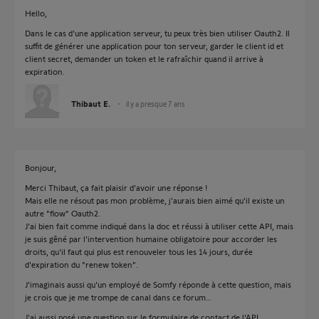
Hello,
Dans le cas d'une application serveur, tu peux très bien utiliser Oauth2. Il
suffit de générer une application pour ton serveur, garder le client id et
client secret, demander un token et le rafraîchir quand il arrive à
expiration.
Thibaut E.
il y a presque 7 ans
Bonjour,
Merci Thibaut, ça fait plaisir d'avoir une réponse !
Mais elle ne résout pas mon problème, j'aurais bien aimé qu'il existe un
autre "flow" Oauth2.
J'ai bien fait comme indiqué dans la doc et réussi à utiliser cette API, mais
je suis gêné par l'intervention humaine obligatoire pour accorder les
droits, qu'il faut qui plus est renouveler tous les 14 jours, durée
d'expiration du "renew token".
J'imaginais aussi qu'un employé de Somfy réponde à cette question, mais
je crois que je me trompe de canal dans ce forum…
J'ai aussi posé une question sur le formulaire de contact de l'API