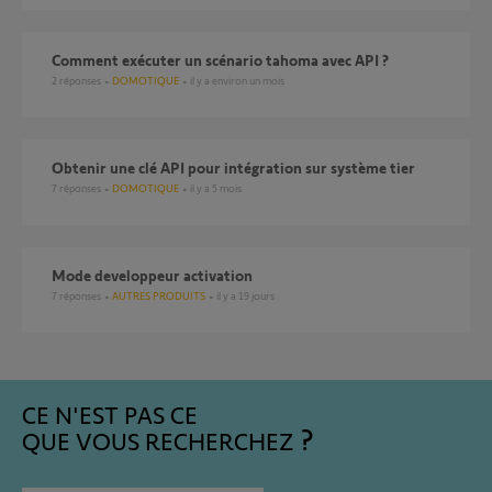
comment exécuter un scénario tahoma avec API ?
2
réponses
DOMOTIQUE
il y a environ un mois
Obtenir une clé API pour intégration sur système tier
7
réponses
DOMOTIQUE
il y a 5 mois
mode developpeur activation
7
réponses
AUTRES PRODUITS
il y a 19 jours
CE N'EST PAS CE
QUE VOUS RECHERCHEZ