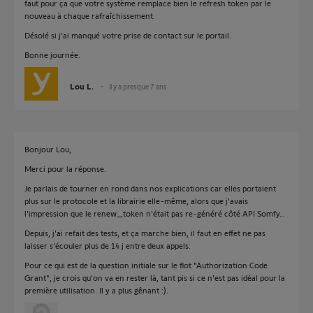
faut pour ça que votre système remplace bien le refresh token par le
nouveau à chaque rafraîchissement.
Désolé si j'ai manqué votre prise de contact sur le portail.
Bonne journée.
Lou L.
il y a presque 7 ans
Bonjour Lou,
Merci pour la réponse.
Je parlais de tourner en rond dans nos explications car elles portaient
plus sur le protocole et la librairie elle-même, alors que j'avais
l'impression que le renew_token n'était pas re-généré côté API Somfy…
Depuis, j'ai refait des tests, et ça marche bien, il faut en effet ne pas
laisser s'écouler plus de 14 j entre deux appels.
Pour ce qui est de la question initiale sur le flot "Authorization Code
Grant", je crois qu'on va en rester là, tant pis si ce n'est pas idéal pour la
première utilisation. Il y a plus gênant :).