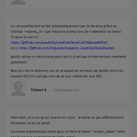
Le renouvellement se fait automatiquement par la librairie grâce au
champs "expires_in" que retourne Somfy lors de l'obtention du token.
Tu peux le voir ici
https://github.com/oauthlib/oauthlib/blob/ca57b0bcae83549...
et ici
https://github.com/requests/requests-oauthlib/blob/master...
pymfy utilise ce mécanisme pour qu'il n'y est pas d'intervention manuelle
justement.
Bon ça c'est la thérorie, car en pratique les serveurs de Somfy sont très
souvent KO et il est pas rare de se voir retourner une 500.
Thibaut E.
il y a presque 7 ans
Hem hem, je crois qu'on tourne en rond… Je tente un peu différemment
d'exposer ce qui se passe.
Le renew automatique utilise pour ce faire le token "renew_token" émis
par le serveur au moment du login initial.