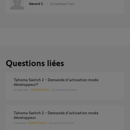
Gerard C.
il y a presque 7 ans
Questions liées
Tahoma Switch 2 - Demande d'activation mode
développeur?
11
réponses
DOMOTIQUE
il y a environ un mois
Tahoma Switch 2 - Demande d'activation mode
développeur
1
réponse
DOMOTIQUE
il y a environ un mois