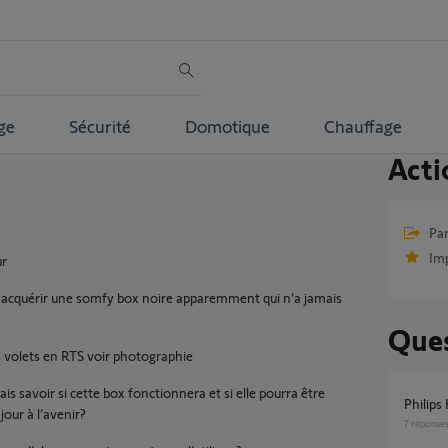
ge
Sécurité
Domotique
Chauffage
Acti
Par
Im
ur
s acquérir une somfy box noire apparemment qui n’a jamais
Ques
es volets en RTS voir photographie
ais savoir si cette box fonctionnera et si elle pourra être
Philip
jour à l’avenir?
7
réponse