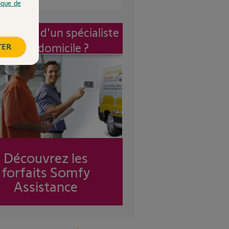
tique de
vention d'un spécialiste
à mon domicile ?
TER
Découvrez les
forfaits Somfy
Assistance