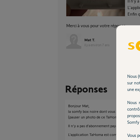
Il n’y 
L'appl
Enfin 
Merci à vous pour votre réponse
Mat T.
il y a environ 7 ans
Nous (
sur not
Réponses
une exp
Nous r
Bonjour Mat,
contrô
la somfy box noire dont vous parlez est sa
propos
(pauser un photo de ce TaHoma et indiquer le
Somfy 
Il n’y a pas d’abonnement payant pour l’utilis
L'application TaHoma est compatible sur iP
Vous p