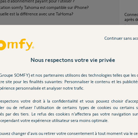
a pas d’abonnement payant pour l’utiliser ?
ication somfy Tahoma est compatible sur iPhone?
quelle est la différence avec une TaHoma?
Connectivity Kit bloquée à la mise à jour
après 
2
réponse
Continuer sans ac
TaHoma Rail Din S - Voyant jaune - Box
deconn
Nous respectons votre vie privée
23
répons
Partager cette question
Participer au fil de discussion
Groupe SOMFY) et nos partenaires utilisons des technologies telles que les 
Impossible connecter KIT connectivité à mon
re site pour les finalités suivantes: Personnaliser le contenu et les publicités
tel et 
érience personnalisée et analyser notre trafic.
9
réponse
espectons votre droit à la confidentialité et vous pouvez choisir d’accep
TaHoma Switch déconnectée du jour au
lendem
ler ou de refuser l'utilisation de certains types de cookies ou certains s
ns doute un TaHoma V1.
adapteu
és par des tiers. Le refus des cookies n’affectera pas votre navigation sur 
 code pin de ce dernier).
3
réponse
cependant votre expérience utilisateur sera moins optimale.
ation.
hone.
ouvez changer d'avis ou retirer votre consentement à tout moment via le ce