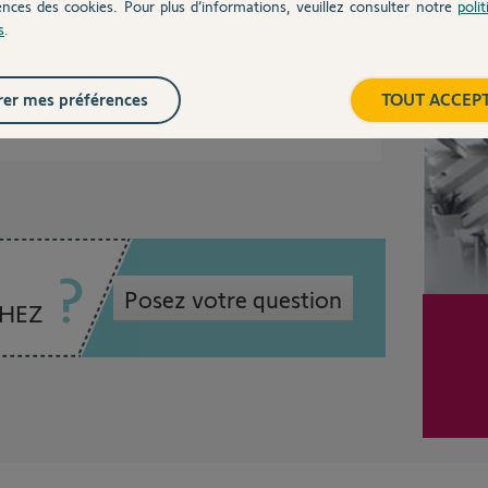
ences des cookies. Pour plus d’informations, veuillez consulter notre
poli
volets RTS.
s
.
Inter
er mes préférences
TOUT ACCEP
 ans
Posez votre question
CHEZ