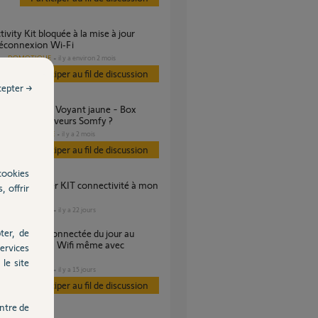
déconnexion Wi‑Fi
DOMOTIQUE
il y a environ 2 mois
s
Participer au fil de discussion
cepter →
ectee des serveurs Somfy ?
DOMOTIQUE
il y a 2 mois
es
Participer au fil de discussion
cookies
, offrir
à ma box
DOMOTIQUE
il y a 22 jours
s
ter, de
ain, échec en Wifi même avec
ervices
r rj45
le site
DOMOTIQUE
il y a 15 jours
s
Participer au fil de discussion
ntre de