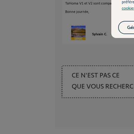
préfér
TaHoma V1 et V2 sont compatibles avec vos 
cookie
Bonne journée,
Gér
Sylvain C.
il y a environ 7
CE N'EST PAS CE
QUE VOUS RECHER