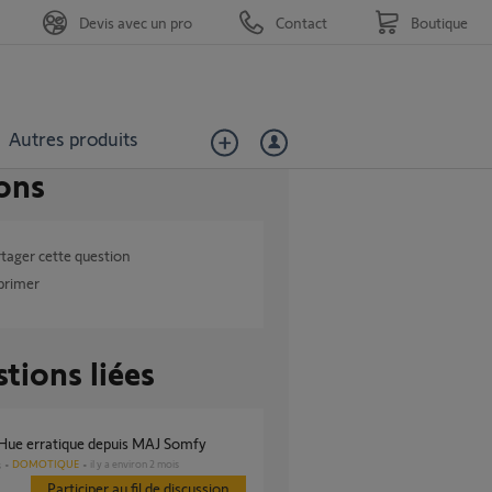
Devis avec un pro
Contact
Boutique
Autres produits
ons
tager cette question
primer
tions liées
s Hue erratique depuis MAJ Somfy
DOMOTIQUE
il y a environ 2 mois
s
Participer au fil de discussion