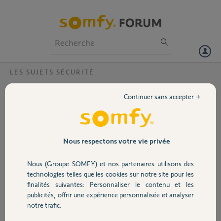
Particuliers
Professionnels
Forum
LES SUJETS SÉCURITÉ
Volet
Peut on installer une alarmes protectiom
Continuer sans accepter →
Ultimate GSM sans liaison internet ?
Portail
Bonjour ,
Je possède une alarmes protexiom ultimate GSM , je viens d’en
Garage
menager Et n’est pas encore internet chez moi. Puis-je quand même
Nous respectons votre vie privée
installer mon alarme ?
Nous (Groupe SOMFY) et nos partenaires utilisons des
Sécurité
Julien D.
technologies telles que les cookies sur notre site pour les
il y a environ 7 ans
finalités suivantes: Personnaliser le contenu et les
Participer au fil de discussion
publicités, offrir une expérience personnalisée et analyser
Domotique
notre trafic.