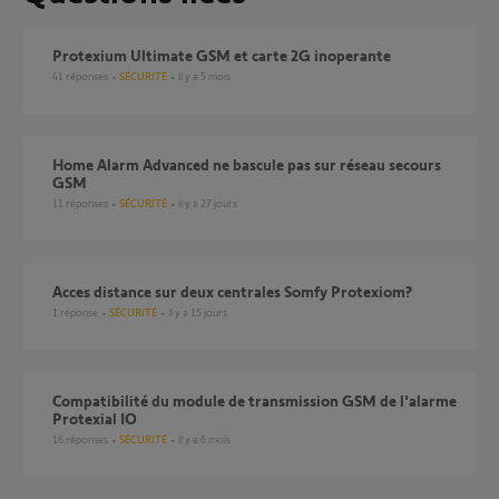
Protexium Ultimate GSM et carte 2G inoperante
41
réponses
SÉCURITÉ
il y a 5 mois
Home Alarm Advanced ne bascule pas sur réseau secours
GSM
11
réponses
SÉCURITÉ
il y a 27 jours
Acces distance sur deux centrales Somfy Protexiom?
1
réponse
SÉCURITÉ
il y a 15 jours
compatibilité du module de transmission GSM de l'alarme
Protexial IO
16
réponses
SÉCURITÉ
il y a 6 mois