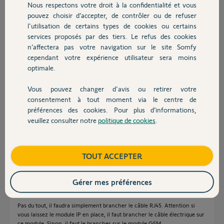
Nous respectons votre droit à la confidentialité et vous
Chauffage
Réponses
pouvez choisir d’accepter, de contrôler ou de refuser
l'utilisation de certains types de cookies ou certains
services proposés par des tiers. Le refus des cookies
Autres produits
n’affectera pas votre navigation sur le site Somfy
Bonjour
cependant votre expérience utilisateur sera moins
Oui vous pouvez installer votre kit sans internet.
optimale.
Jean-Luc B.
il y a environ 7 ans
Vous pouvez changer d'avis ou retirer votre
Devis avec un pro
consentement à tout moment via le centre de
préférences des cookies. Pour plus d’informations,
veuillez consulter notre
politique de cookies
.
Contact
Là conexion avec internet par la suite ne sera pas trop compliqué à être
réalisé?
Boutique
TOUT ACCEPTER
Julien D.
il y a environ 7 ans
Gérer mes préférences
Pas du tout, il faudra simplement brancher le câble RJ45. Attention si
vous laissez le module IP en place, il faut brancher le câble électrique sur
ce module. Sinon, il faut le brancher sur le module GSM.