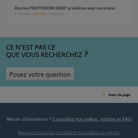
Alarme PROTEXIOM GSM? problème avec ma sirène
15
réponses
SÉCURITÉ
il y a 4 mois
CE N'EST PAS CE
QUE VOUS RECHERCHEZ
Posez votre question
Haut de page
Besoin d’assistance ?
Consultez nos vidéos, notices et FAQ
Recevez nos actus, conseils et bons plans par email !