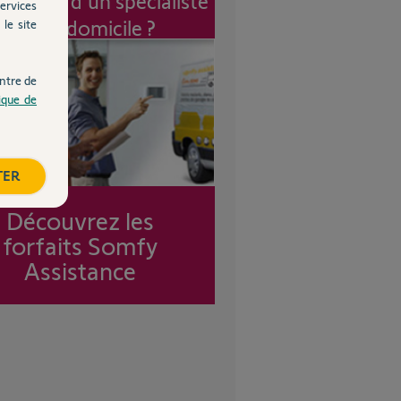
vention d'un spécialiste
ervices
à mon domicile ?
le site
ntre de
tique de
TER
Découvrez les
forfaits Somfy
Assistance