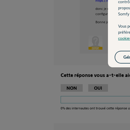
https://support.somfyp
contrô
propos
donc je répondrait OUI 
Somfy 
configuration de celui-
Bonne journée
Vous p
préfér
cookie
Daniel K.
Gér
Cette réponse vous a-t-elle ai
NON
OUI
0%
des internautes ont trouvé cette réponse ut