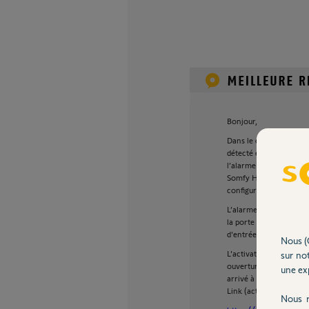
Bonjour,
Dans le cas d’une inst
détecté et qui vous per
l’alarme selon votre ré
Somfy Home Alarm recon
configuré dans votre a
L’alarme se désactive
la porte de la maison (
d'entrée"), munie de s
Nous (
L'activation intelligen
sur not
ouverture de la porte d
une exp
arrivé à portée du Link
Link (activation intelli
Nous r