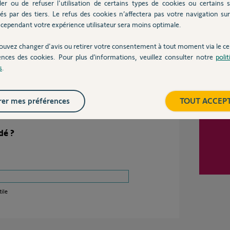
Inter
rotect.com/hc/fr/articles/208250065...
ler ou de refuser l'utilisation de certains types de cookies ou certains s
és par des tiers. Le refus des cookies n’affectera pas votre navigation sur 
à votre question d'obligation d'IntelliTag (plus une
cependant votre expérience utilisateur sera moins optimale.
ci en tant que porte d'entrée -important-)
ouvez changer d'avis ou retirer votre consentement à tout moment via le ce
ences des cookies. Pour plus d’informations, veuillez consulter notre
poli
s
.
il y a environ 7 ans
er mes préférences
TOUT ACCEP
dé ?
ile