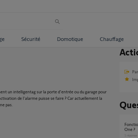
ge
Sécurité
Domotique
Chauffage
Acti
Par
Im
ment un intelligentag sur la porte d'entrée ou du garage pour
ctivation de l'alarme puisse se faire ? Car actuellement la
Ques
nne pas.
Fonctionnement badges récents sur Somfy
One ?
1
réponse