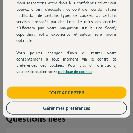
jours, réglez la plage horaire.
Nous respectons votre droit à la confidentialité et vous
Chauffage
pouvez choisir d’accepter, de contrôler ou de refuser
l'utilisation de certains types de cookies ou certains
services proposés par des tiers. Le refus des cookies
Autres produits
n’affectera pas votre navigation sur le site Somfy
cependant votre expérience utilisateur sera moins
optimale.
Cette réponse vous a-t-elle aidé ?
Vous pouvez changer d'avis ou retirer votre
Devis avec un pro
consentement à tout moment via le centre de
NON
OUI
préférences des cookies. Pour plus d’informations,
veuillez consulter notre
politique de cookies
.
Contact
0%
des internautes ont trouvé cette réponse utile
Boutique
TOUT ACCEPTER
Gérer mes préférences
Questions liées