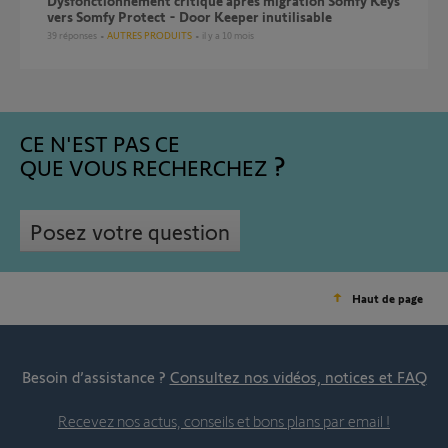
Dysfonctionnement critique après migration Somfy Keys
vers Somfy Protect - Door Keeper inutilisable
39
réponses
AUTRES PRODUITS
il y a 10 mois
CE N'EST PAS CE
QUE VOUS RECHERCHEZ
Posez votre question
Haut de page
Besoin d’assistance ?
Consultez nos vidéos, notices et FAQ
Recevez nos actus, conseils et bons plans par email !