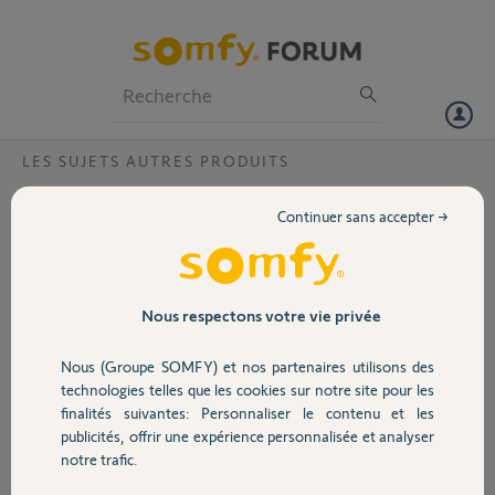
Particuliers
Professionnels
Forum
LES SUJETS AUTRES PRODUITS
Volet
FAQ Serrure connectée : Comment
Continuer sans accepter →
paramétrer des créneaux hebdomadaires
Portail
sur l'application Somfy Keys ?
Garage
Nous respectons votre vie privée
Nous (Groupe SOMFY) et nos partenaires utilisons des
Sécurité
Pour paramétrer des créneaux hebdomadaires connectez-vous sur votre
technologies telles que les cookies sur notre site pour les
application Somfy Keys :
finalités suivantes: Personnaliser le contenu et les
Cliquez sur "Gérez les accès" -> "Trousseau concerné" -> "Calendrier" -
publicités, offrir une expérience personnalisée et analyser
Domotique
> "Accès limité dans le temps" -> "Définir des créneaux hebdomadaires"
notre trafic.
Cochez les jours où vous souhaitez donner l'accès, puis pour chacun des