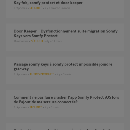
Key fob, somfy protect et door keeper
6
réponses
SÉCURITÉ
il y a environ un mois
Door Keeper - Dysfonctionnement suite migration Somfy
Keys vers Somfy Protect
16
réponses
SÉCURITÉ
il y a 11 mois
Passage somfy keys à somfy protect impossible joindre
gateway
9
réponses
AUTRES PRODUITS
il y a 9 mois
Comment ne pas faire crasher l'app Somfy Protect iOS lors
de l'ajout de ma serrure connectée?
9
réponses
SÉCURITÉ
il y a 9 mois