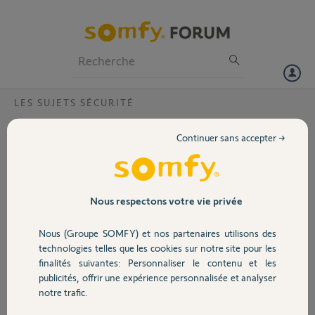
Particuliers
Professionnels
Forum
LES SUJETS SÉCURITÉ
Volet
link activé mais non reconnu
Continuer sans accepter →
bonjour guillaume
Portail
mon link ne clignote pas il est fixe et blanc ,
sur mon application aucun équipement
j'ai activer mon badge ,et ma sirène intérieure c'est déclanché mon
Garage
Nous respectons votre vie privée
détecteur de mouvement fonctionne
mais j'ai ajouter un équipement
Nous (Groupe SOMFY) et nos partenaires utilisons des
Sécurité
technologies telles que les cookies sur notre site pour les
francoise T.
finalités suivantes: Personnaliser le contenu et les
il y a presque 7 ans
publicités, offrir une expérience personnalisée et analyser
Domotique
Participer au fil de discussion
notre trafic.