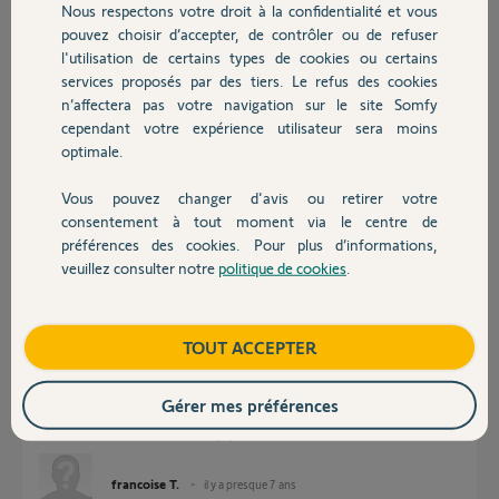
Nous respectons votre droit à la confidentialité et vous
Chauffage
pouvez choisir d’accepter, de contrôler ou de refuser
Réponses
l'utilisation de certains types de cookies ou certains
services proposés par des tiers. Le refus des cookies
Autres produits
n’affectera pas votre navigation sur le site Somfy
bonjour guillaume
cependant votre expérience utilisateur sera moins
mais ou trouver mes identifiants j'ai mon adresse mail et mon mot de
optimale.
passe
je ne comprend pas le mot de passe minimum 8 caractéres majuscules
Vous pouvez changer d'avis ou retirer votre
minuscules @# ?je me sent dépassée
Devis avec un pro
consentement à tout moment via le centre de
préférences des cookies. Pour plus d’informations,
francoise T.
il y a presque 7 ans
veuillez consulter notre
politique de cookies
.
Contact
Boutique
TOUT ACCEPTER
Bonsoir Guillaume
j'ai réussi a changer mon mot de passe donc j'ai mes identifiants mon
link reste blanc fixe. Par contre
Gérer mes préférences
je ne peux pas aller plus loin dans la configuration
il me demande d'associer les équipements ????
francoise T.
il y a presque 7 ans