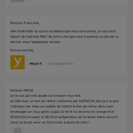
Bonjour Françoise,
Afin d’identifier la source du défaut que vous rencontrez, je vais avoir
besoin de l'adresse MAC de votre Link que vous trouverez au dos de ce
dernier sous l'adaptateur secteur.
Bonne journée,
Maud F.
il y a presque 7 ans
bonjour MAUd
je ne suis pas très douée j'ai envoyer mon link
au SAV avec un bon de retour collissimo par NATACHA don je n'ai plus
l'adresse mac mais j'ai oublier de mettre le bon de retour dans mon
enveloppe car reçu après coups j'ai tel le no de prise en charge et le
053247193 envoyer le 28/10 en préparation de livraison merçi encore
sinon je ferais venir un technicien a domicile merci