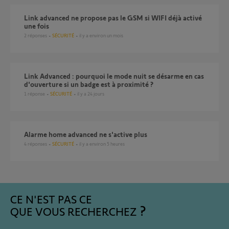
Link advanced ne propose pas le GSM si WIFI déjà activé
une fois
2
réponses
SÉCURITÉ
il y a environ un mois
Link Advanced : pourquoi le mode nuit se désarme en cas
d'ouverture si un badge est à proximité ?
1
réponse
SÉCURITÉ
il y a 24 jours
Alarme home advanced ne s'active plus
4
réponses
SÉCURITÉ
il y a environ 5 heures
CE N'EST PAS CE
QUE VOUS RECHERCHEZ