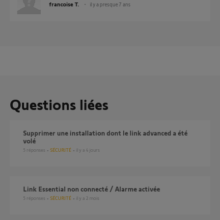
francoise T.
il y a presque 7 ans
Questions liées
supprimer une installation dont le link advanced a été
volé
5
réponses
SÉCURITÉ
il y a 4 jours
Link Essential non connecté / Alarme activée
5
réponses
SÉCURITÉ
il y a 2 mois