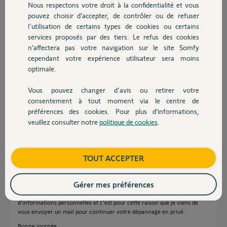
Nous respectons votre droit à la confidentialité et vous
Chauffage
Réponses
pouvez choisir d’accepter, de contrôler ou de refuser
l'utilisation de certains types de cookies ou certains
services proposés par des tiers. Le refus des cookies
Autres produits
Bonjour Herve,
n’affectera pas votre navigation sur le site Somfy
cependant votre expérience utilisateur sera moins
Un nouveau badge sera disponible prochainement pour éviter la perte du
optimale.
capot.
En attendant, si vous avez perdu des capots, un Yellow pourra vous en
envoyer d'autres.
Vous pouvez changer d'avis ou retirer votre
Devis avec un pro
consentement à tout moment via le centre de
Vous aurez une réponse sur ce post du SAV.
préférences des cookies. Pour plus d’informations,
Bonne journée,
veuillez consulter notre
politique de cookies
.
Contact
Sylvain C.
il y a presque 7 ans
Boutique
TOUT ACCEPTER
Bonjour Herve,
Gérer mes préférences
Afin de vous faire parvenir des nouveaux capots, je vais avoir besoin
d'informations personnelles et c'est pour cette raison que je viens de
vous envoyer un mail pour continuer votre dépannage en privé.
Bonne journée,