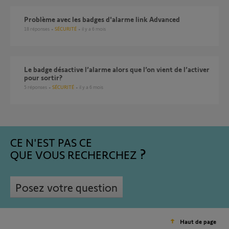
Problème avec les badges d'alarme link Advanced
18
réponses
SÉCURITÉ
il y a 6 mois
Le badge désactive l’alarme alors que l’on vient de l’activer
pour sortir?
5
réponses
SÉCURITÉ
il y a 6 mois
CE N'EST PAS CE
QUE VOUS RECHERCHEZ
Posez votre question
Haut de page