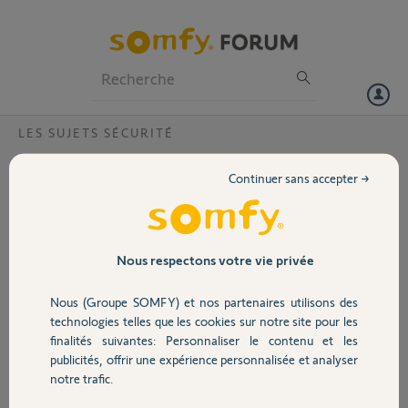
Particuliers
Professionnels
Forum
LES SUJETS SÉCURITÉ
Volet
perte capot de badge de désactivation
Continuer sans accepter →
Bonjour
Portail
je viens de perdre le capot de mes 2 badges de désactivation ainsi que
la pile du coup.
Comment faire ?
Garage
Nous respectons votre vie privée
Il semblerait que tous les utilisateurs aient le même problème.
Nous (Groupe SOMFY) et nos partenaires utilisons des
Sécurité
herve G.
technologies telles que les cookies sur notre site pour les
il y a presque 7 ans
finalités suivantes: Personnaliser le contenu et les
Participer au fil de discussion
publicités, offrir une expérience personnalisée et analyser
Domotique
notre trafic.