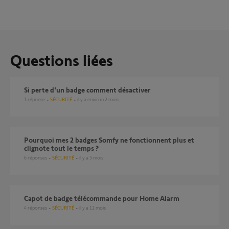
Questions liées
si perte d'un badge comment désactiver
1
réponse
SÉCURITÉ
il y a environ 2 mois
Pourquoi mes 2 badges Somfy ne fonctionnent plus et
clignote tout le temps ?
6
réponses
SÉCURITÉ
il y a 5 mois
Capot de badge télécommande pour Home Alarm
4
réponses
SÉCURITÉ
il y a 12 mois