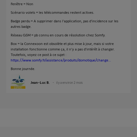
Fenêtre = Non
Scénario volets = les télécommandes restent actives.
Badge perdu = A supprimer dans l'application, pas d'incidence sur les
autres badge.
Réseau GSM = pb connu en cours de résolution chez Somfy.
Box = la Connexoon est obsolète et plus mise à jour, mais si votre
installation fonctionne comme ça, il n'y a pas d'intérêt à changer.
Toutefois, voyez ce post à ce sujet :
https://www.somfy.fr/assistance/produits/domotique/change...
Bonne journée.
Jean-Luc B.
il y a environ 2 mois