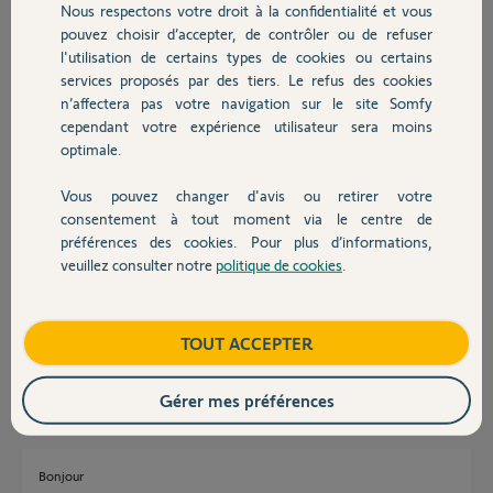
Nous respectons votre droit à la confidentialité et vous
Chauffage
Concernant le reseau de secours GSM offert pendant 5 ans en
pouvez choisir d’accepter, de contrôler ou de refuser
Europe. lors de la mise en fonctionnement de mon installation, il
l'utilisation de certains types de cookies ou certains
etait stipulé que le service n'était plus actif car date dépassée ! (Alors
services proposés par des tiers. Le refus des cookies
Autres produits
que je l'ai acheté hier ?!)
n’affectera pas votre navigation sur le site Somfy
Je fais fonctionner mon alarme ainsi que mes volets avec une boxe
cependant votre expérience utilisateur sera moins
connexoon y a t il un interet à passer à une boxe tahoma ?
optimale.
Voila, je vous remercie beaucoup pour votre aide. Bonne journée.
Vous pouvez changer d'avis ou retirer votre
Devis avec un pro
William
consentement à tout moment via le centre de
préférences des cookies. Pour plus d’informations,
veuillez consulter notre
politique de cookies
.
William S.
Contact
il y a environ 2 mois
Participer au fil de discussion
Boutique
TOUT ACCEPTER
Réponses
Gérer mes préférences
Bonjour