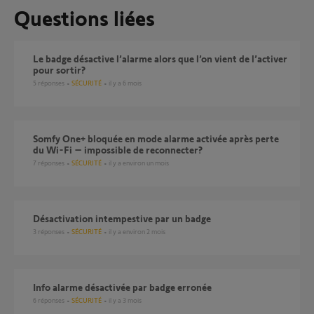
Questions liées
Le badge désactive l’alarme alors que l’on vient de l’activer
pour sortir?
5
réponses
SÉCURITÉ
il y a 6 mois
Somfy One+ bloquée en mode alarme activée après perte
du Wi-Fi – impossible de reconnecter?
7
réponses
SÉCURITÉ
il y a environ un mois
Désactivation intempestive par un badge
3
réponses
SÉCURITÉ
il y a environ 2 mois
Info alarme désactivée par badge erronée
6
réponses
SÉCURITÉ
il y a 3 mois