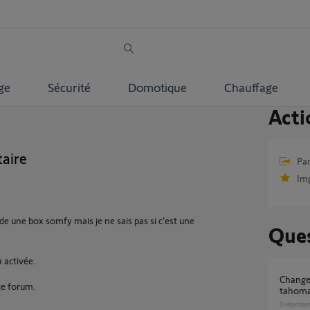
ge
Sécurité
Domotique
Chauffage
Acti
aire
Par
Im
de une box somfy mais je ne sais pas si c’est une
Ques
à activée.
Changement de propriétaire, réinitialisation
ce forum.
tahoma
0
réponse