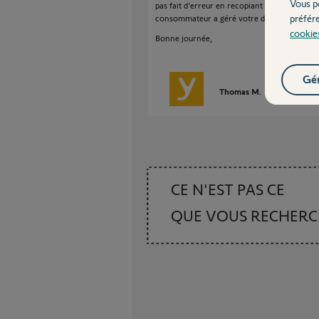
Vous p
pas fait d'erreur en recopiant le PIN ou peut
préfér
consommateur a géré votre demande ?
cookie
Bonne journée,
Gér
Thomas M.
il y a presque
CE N'EST PAS CE
QUE VOUS RECHER