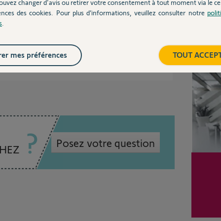
ouvez changer d'avis ou retirer votre consentement à tout moment via le ce
-être qu'un de mes collègues du service
ences des cookies. Pour plus d’informations, veuillez consulter notre
poli
s
.
Inter
er mes préférences
TOUT ACCEP
 7 ans
Posez votre question
CHEZ