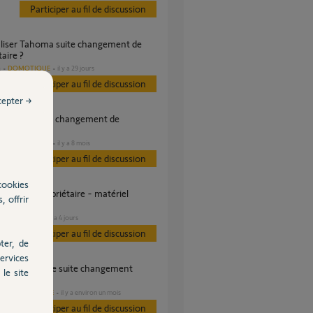
Participer au fil de discussion
taire ?
DOMOTIQUE
il y a 29 jours
s
Participer au fil de discussion
cepter →
taire
DOMOTIQUE
il y a 8 mois
s
Participer au fil de discussion
cookies
, offrir
SÉCURITÉ
il y a 4 jours
s
Participer au fil de discussion
ter, de
ervices
le site
taire
DOMOTIQUE
il y a environ un mois
es
Participer au fil de discussion