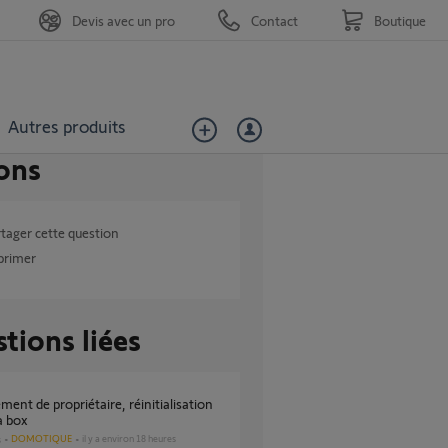
Devis avec un pro
Contact
Boutique
Autres produits
ons
tager cette question
primer
tions liées
 box
DOMOTIQUE
il y a environ 18 heures
s