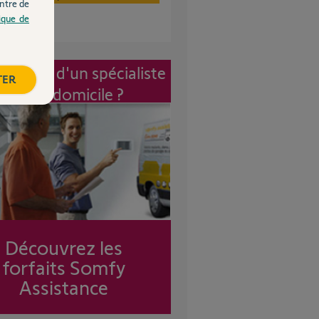
ntre de
tique de
vention d'un spécialiste
TER
à mon domicile ?
Découvrez les
forfaits Somfy
Assistance