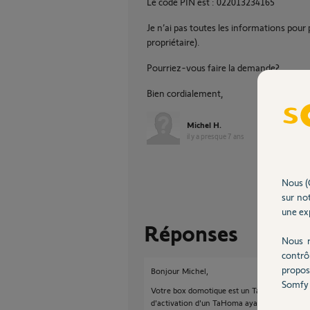
Le code PIN est : 022013234165
Je n’ai pas toutes les informations pour
propriétaire).
Pourriez-vous faire la demande?
Bien cordialement,
Michel H.
il y a presque 7 ans
Nous (
sur not
une exp
Réponses
Nous r
contrô
propos
Bonjour Michel,
Somfy 
Votre box domotique est un TaHoma V1, pour
d'activation d'un TaHoma ayant ce code PI