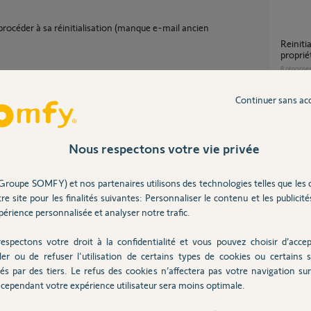
 procéder à sa réinitialisation (manque e-mail ancien
Reinitialiser Tahoma suite changement de
proprié
8
réponse
Continuer sans ac
Réinitialisation box : changement de
proprié
3
réponse
Nous respectons votre vie privée
Partager cette question
Groupe SOMFY) et nos partenaires utilisons des technologies telles que les 
Changement de propriétaire - matériel
re site pour les finalités suivantes: Personnaliser le contenu et les publicités
Participer au fil de discussion
Somfy
érience personnalisée et analyser notre trafic.
4
réponse
espectons votre droit à la confidentialité et vous pouvez choisir d’accep
ler ou de refuser l'utilisation de certains types de cookies ou certains s
Changement compte suite changement
és par des tiers. Le refus des cookies n’affectera pas votre navigation sur 
proprié
cependant votre expérience utilisateur sera moins optimale.
 information je ne retrouve pas de trace
11
répons
N, pouvez-vous me confirmer que vous n'avez