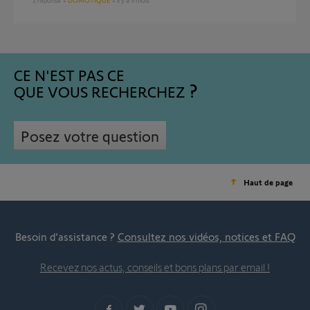
1
réponse
DOMOTIQUE
il y a 9 mois
CE N'EST PAS CE
QUE VOUS RECHERCHEZ
Posez votre question
Haut de page
Besoin d’assistance ?
Consultez nos vidéos, notices et FAQ
Recevez nos actus, conseils et bons plans par email !