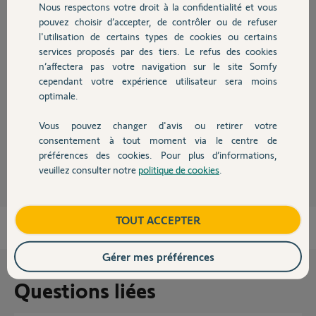
Nous respectons votre droit à la confidentialité et vous
Chauffage
pouvez choisir d’accepter, de contrôler ou de refuser
l'utilisation de certains types de cookies ou certains
Réponses
services proposés par des tiers. Le refus des cookies
Autres produits
n’affectera pas votre navigation sur le site Somfy
cependant votre expérience utilisateur sera moins
optimale.
Bonjour
Commencez par essayer de rerégler les fins de courses.
Vous pouvez changer d'avis ou retirer votre
Devis avec un pro
consentement à tout moment via le centre de
Jean-Luc B.
il y a plus de 6 ans
préférences des cookies. Pour plus d’informations,
veuillez consulter notre
politique de cookies
.
Contact
Boutique
TOUT ACCEPTER
Gérer mes préférences
Questions liées