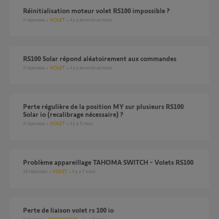
Réinitialisation moteur volet RS100 impossible ?
5
réponses
VOLET
il y a environ un mois
RS100 Solar répond aléatoirement aux commandes
2
réponses
VOLET
il y a environ un mois
Perte régulière de la position MY sur plusieurs RS100
Solar io (recalibrage nécessaire) ?
2
réponses
VOLET
il y a 5 mois
Problème appareillage TAHOMA SWITCH - Volets RS100
10
réponses
VOLET
il y a 7 mois
Perte de liaison volet rs 100 io