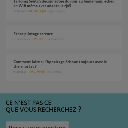
TaHoma Switch déconnectée du jour au lendemain, échec
en Wifi même avec adapteur rj45
3
réponses
DOMOTIQUE
il y a 15 jours
Échec pilotage serrure
15
réponses
DOMOTIQUE
il y a 3 mois
Comment faire si l'Appairage échoue toujours avec le
thermostat ?
6
réponses
CHAUFFAGE
il y a 3 mois
CE N'EST PAS CE
QUE VOUS RECHERCHEZ
Posez votre question