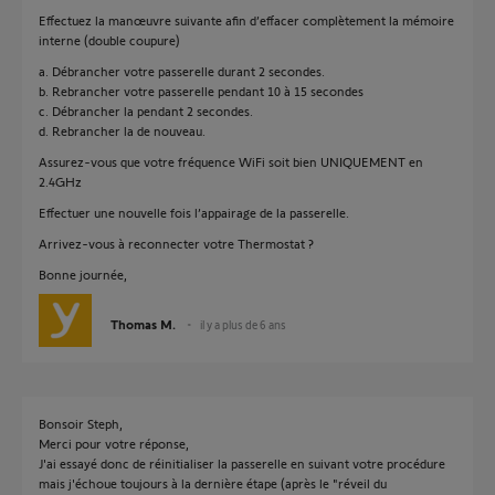
Effectuez la manœuvre suivante afin d’effacer complètement la mémoire
interne (double coupure)
a. Débrancher votre passerelle durant 2 secondes.
b. Rebrancher votre passerelle pendant 10 à 15 secondes
c. Débrancher la pendant 2 secondes.
d. Rebrancher la de nouveau.
Assurez-vous que votre fréquence WiFi soit bien UNIQUEMENT en
2.4GHz
Effectuer une nouvelle fois l’appairage de la passerelle.
Arrivez-vous à reconnecter votre Thermostat ?
Bonne journée,
Thomas M.
il y a plus de 6 ans
Bonsoir Steph,
Merci pour votre réponse,
J'ai essayé donc de réinitialiser la passerelle en suivant votre procédure
mais j'échoue toujours à la dernière étape (après le "réveil du