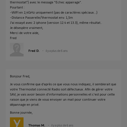
thermostat") avec le message "Echec appairage".
Pourtant :
-WIFI en 2,4GHz uniquement (pas de caractères spéciaux...)
-Distance Passerelle/thermostat env. 1,5m
J'ai essayé avec 2 iphone (version 12.4 et 13.3), même résultat..
Je désespère vraiment,
Merci de votre aide,
Fred
Fred D.
il y a plus de 6 ans
Bonjour Fred,
Je vous confirme que d'après ce que vous nous indiquez, il semblerait que
votre Thermostat connecté Radio soit défectueux. Afin de gérer votre
SAV, je vais avoir besoin d'informations personnelles et c'est pour cette
raison que je viens de vous envoyer un mail pour continuer votre
dépannage en privé.
Bonne journée,
Thomas M.
il y a plus de 6 ans