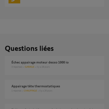
Questions liées
Échec appairage moteur dexxo 1000 io
3
réponses
GARAGE
il y a 28 jours
Appairage tête thermostatiques
1
réponse
CHAUFFAGE
il y a 20 jours