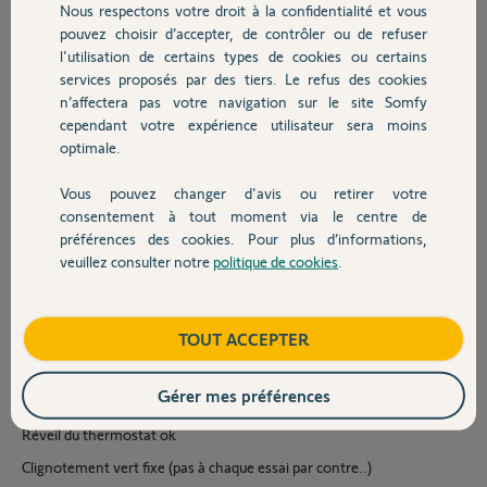
Nous respectons votre droit à la confidentialité et vous
Chauffage
Être sur un canal Auto
pouvez choisir d’accepter, de contrôler ou de refuser
l'utilisation de certains types de cookies ou certains
Ne pas activer le WPS ou Easy Pairing
services proposés par des tiers. Le refus des cookies
Autres produits
Ne pas avoir activé le filtrage MAC
n’affectera pas votre navigation sur le site Somfy
J'effectue en boucle les étapes suivantes sans succès :
cependant votre expérience utilisateur sera moins
optimale.
Lancement application Thermostat
Vous pouvez changer d'avis ou retirer votre
Etape 3 : APPAIRAGE WIFI
Devis avec un pro
consentement à tout moment via le centre de
Configuration rapide avec mon WIFI 2,4GHZ (pas de caractères
préférences des cookies. Pour plus d’informations,
spéciaux dans le SSID ou mot de passe)
veuillez consulter notre
politique de cookies
.
Contact
Branchement passerelle
Clignotements rouge/vert
Boutique
TOUT ACCEPTER
Connexion au réseau WIFI GATEWAY_xx via paramètres WIFI de
l'IPhone
Gérer mes préférences
Retour à l'application, clignotements bleus
Réveil du thermostat ok
Clignotement vert fixe (pas à chaque essai par contre..)