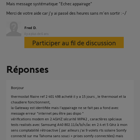
Mais message systématique "Echec appairage"
Merci de votre aide car j'y ai passé des heures sans m'en sortir :-/
Fred D.
il y a plus de 6 ans
Participer au fil de discussion
Réponses
Bonjour
thermostat filaire ref 2 401 498 acheté il y a 15 jours , le thermosat et la
chaudiere fonctionnent,
la Gateway est identifiée mais l'appairage ne se fait pas a fond avec
message erreur "internet peu être pas dispo "
vérifications modem en 2.4GHZ sécurité WPA2 , caractères spéciaux
tests realisés avec Samsumg A40 802.11/a/b/n/ac en 2.4 et 5 Ghz à mon
sens comptabilité rétroactive ( par ailleurs j'ai 9 volets rts solaire Somfy
connecté sur ma Tahoma sans souci + prises somfy connectées) mais