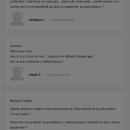
cette fois l interface ne veut pas ...merci de votre aide , confirmation si il
existe une incompatibilité ou dois je rapporter au distributeur ?
philippe L.
il y a plus de 6 ans
bonjour
idem pour moi
reçu il y a 3 jour et rien , toujours en défaut d'appairage
est ce que la station e défectueuse ?
steph S.
il y a plus de 6 ans
Bonjour Steph,
Quelle distance sépare votre passerelle du Thermostat et du Récepteur
s'il est radio ?
Pourriez-vous tester la procédure ci-dessous pour remettre à zéro votre
passerelle ?