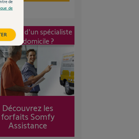
ntre de
tique de
vention d'un spécialiste
TER
à mon domicile ?
Découvrez les
forfaits Somfy
Assistance