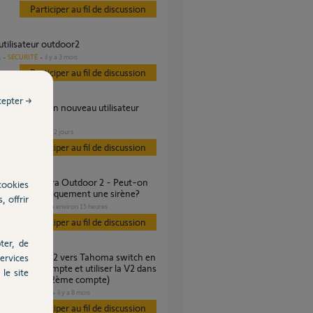
Participer au fil de discussion
 utilisateur outdoor2
SÉCURITÉ
il y a 3 mois
s
Participer au fil de discussion
cepter →
a
VOLET
il y a 22 jours
s
Participer au fil de discussion
cookies
cher automatiquement une sirène?
, offrir
SÉCURITÉ
il y a environ 15 heures
Participer au fil de discussion
ter, de
ervices
 le même compte et utiliser la V2 dans
le site
re logement (2ème compte)
DOMOTIQUE
il y a 8 mois
s
Participer au fil de discussion