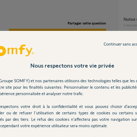
Notice
Partager cette question
2
réponse
Participer au fil de discussion
Continuer sans ac
Comment rajouter un nouveau utilisateur
Tahom
6
réponse
Nous respectons votre vie privée
 du système que chacun se connecte sur
ela entraîne comme vous avez pu le constater
Détection par Camera Outdoor 2 - Peut-on
Groupe SOMFY) et nos partenaires utilisons des technologies telles que les 
calisation et des alertes.
déclen
re site pour les finalités suivantes: Personnaliser le contenu et les publicités
1
réponse
érience personnalisée et analyser notre trafic.
espectons votre droit à la confidentialité et vous pouvez choisir d’accep
Migrer de Tahoma V2 vers Tahoma switch en
ler ou de refuser l'utilisation de certains types de cookies ou certains s
s
gardant
és par des tiers. Le refus des cookies n’affectera pas votre navigation sur 
un aut
cependant votre expérience utilisateur sera moins optimale.
6
réponse