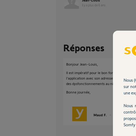
Jean-Louis
il y a plus de 6 ans
Réponses
Bonjour Jean-Louis,
Il est impératif pour le bon fonctionnement
l'application avec son adresse mail sinon c
Nous (
des dysfonctionnements au niveau de la géolo
sur not
Bonne journée,
une exp
Nous r
contrô
Maud F.
il y a plus de 6 an
propos
Somfy 