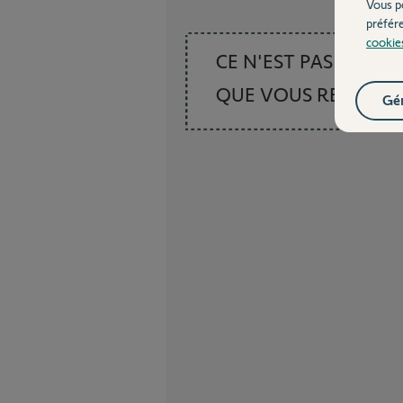
Vous p
préfér
cookie
CE N'EST PAS CE
QUE VOUS RECHER
Gér