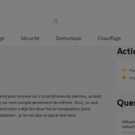
ge
Sécurité
Domotique
Chauffage
Acti
Par
Im
taire) pour recevoir sur 2 smartphones les alarmes, au bout
Ques
 sur mon compte deviennent les mêmes. Ainsi, un seul
chnicien a déjà fait deux fois la manipulation (sans
pulation ; je ne sais plus ce que je dois faire.
Utilisateur résident : aucune tahoma
rattach
10
répons