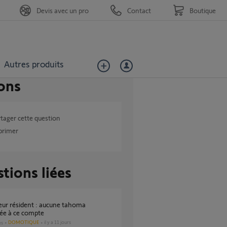
Devis avec un pro
Contact
Boutique
Autres produits
ons
tager cette question
primer
tions liées
ée à ce compte
DOMOTIQUE
il y a 11 jours
es