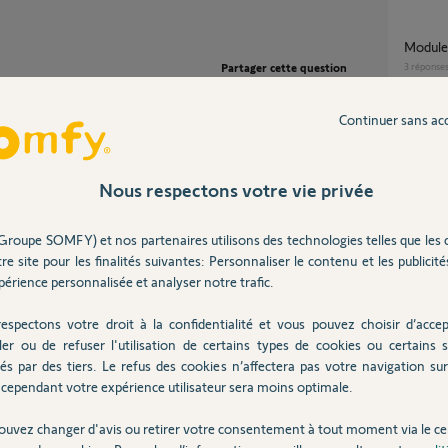
Modul
Partager cette question
3
réponse
Participer au fil de discussion
Continuer sans ac
Messa
5
réponse
Nous respectons votre vie privée
Protexium Ultimate GSM et carte 2G
/
Groupe SOMFY) et nos partenaires utilisons des technologies telles que les 
inoper
 inutile de l'entourer.
re site pour les finalités suivantes: Personnaliser le contenu et les publicités
41
répons
er que cet accus est HS.
érience personnalisée et analyser notre trafic.
espectons votre droit à la confidentialité et vous pouvez choisir d’accep
Clavier qui clignote Alarme Protexiom suite a
ler ou de refuser l'utilisation de certains types de cookies ou certains s
arrêt 
és par des tiers. Le refus des cookies n’affectera pas votre navigation sur 
6
réponse
6 ans
cependant votre expérience utilisateur sera moins optimale.
ouvez changer d'avis ou retirer votre consentement à tout moment via le ce