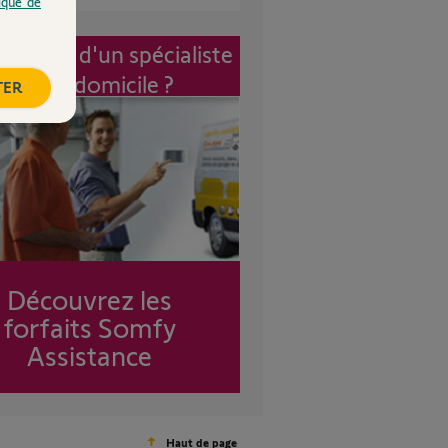
tique de
vention d'un spécialiste
à mon domicile ?
TER
Découvrez les
forfaits Somfy
Assistance
Haut de page