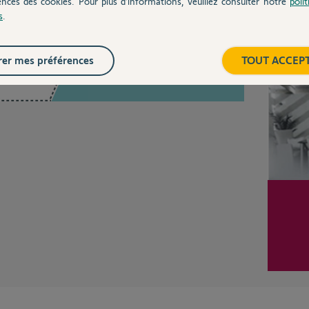
ences des cookies. Pour plus d’informations, veuillez consulter notre
poli
s
.
Inter
er mes préférences
TOUT ACCEP
Posez votre question
CHEZ