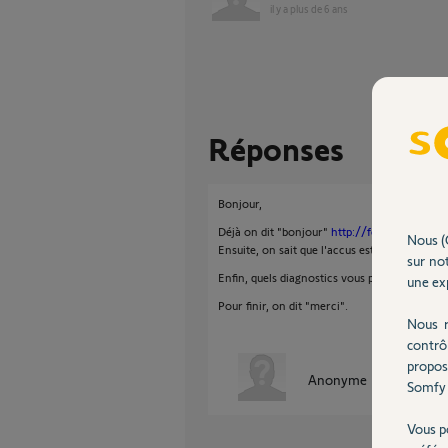
il y a plus de 6 ans
Réponses
Bonjour,
Déjà on dit "bonjour"
http://forum.somfy.fr
Nous (
Ensuite, on sait que l'accus est garanti 5 ans,
sur not
Enfin, quels diagnostics vous permet d’affirm
une exp
Pour finir, on dit "merci".
Nous r
contrô
propos
Anonyme
il y a plus de 
Somfy 
Vous p