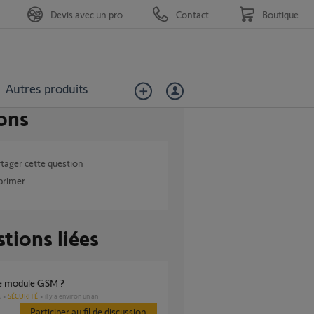
Devis avec un pro
Contact
Boutique
Autres produits
ons
tager cette question
primer
tions liées
rie module GSM ?
SÉCURITÉ
il y a environ un an
s
Participer au fil de discussion