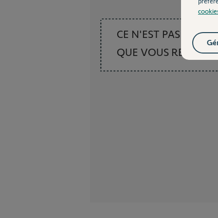
préfér
cookie
CE N'EST PAS CE
Gér
QUE VOUS RECHER