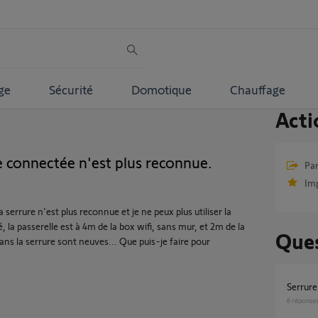
ge
Sécurité
Domotique
Chauffage
Acti
re connectée n'est plus reconnue.
Par
Im
 serrure n'est plus reconnue et je ne peux plus utiliser la
, la passerelle est à 4m de la box wifi, sans mur, et 2m de la
Ques
ans la serrure sont neuves... Que puis-je faire pour
Serrur
6
réponse