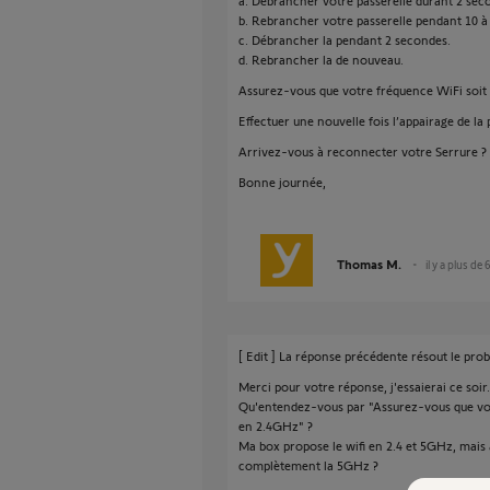
a. Débrancher votre passerelle durant 2 sec
b. Rebrancher votre passerelle pendant 10 à
c. Débrancher la pendant 2 secondes.
d. Rebrancher la de nouveau.
Assurez-vous que votre fréquence WiFi so
Effectuer une nouvelle fois l’appairage de la 
Arrivez-vous à reconnecter votre Serrure ?
Bonne journée,
Thomas M.
il y a plus de 
[ Edit ] La réponse précédente résout le pro
Merci pour votre réponse, j'essaierai ce soir.
Qu'entendez-vous par "Assurez-vous que v
en 2.4GHz" ?
Ma box propose le wifi en 2.4 et 5GHz, mais a
complètement la 5GHz ?