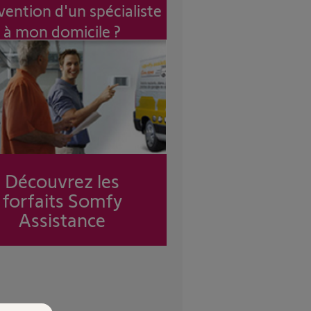
vention d'un spécialiste
à mon domicile ?
Découvrez les
forfaits Somfy
Assistance