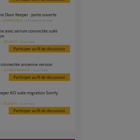
ème Door Keeper : porte ouverte
DOMOTIQUE
il y a environ un mois
s
ion
SÉCURITÉ
il y a 4 mois
s
Participer au fil de discussion
e connectée ancienne version
AUTRES PRODUITS
il y a 7 mois
s
Participer au fil de discussion
SÉCURITÉ
il y a 3 mois
s
Participer au fil de discussion