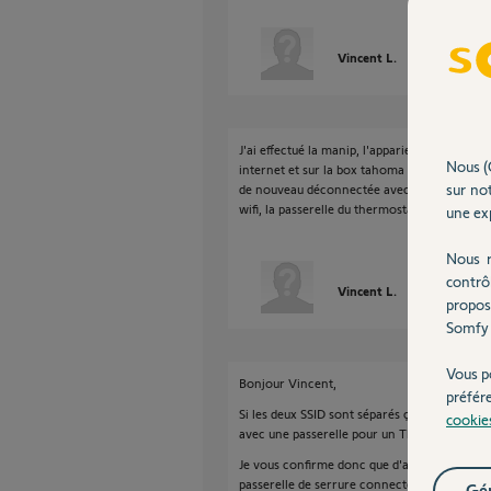
Vincent L.
il y a plus de 6
J'ai effectué la manip, l'appariement s'est fa
Nous (
internet et sur la box tahoma pendant quelque
sur not
de nouveau déconnectée avec la led rouge al
wifi, la passerelle du thermostat connecté fo
une exp
Nous r
contrô
Vincent L.
il y a plus de 6
propos
Somfy 
Vous p
Bonjour Vincent,
préfér
Si les deux SSID sont séparés ça ne posera pa
cookie
avec une passerelle pour un Thermostat qui u
Je vous confirme donc que d'après ce que vou
passerelle de serrure connectée soit défectue
Gér