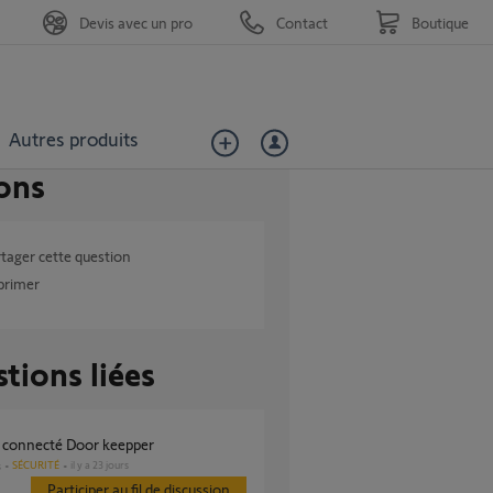
Devis avec un pro
Contact
Boutique
Autres produits
ons
tager cette question
primer
tions liées
e connecté Door keepper
SÉCURITÉ
il y a 23 jours
s
Participer au fil de discussion