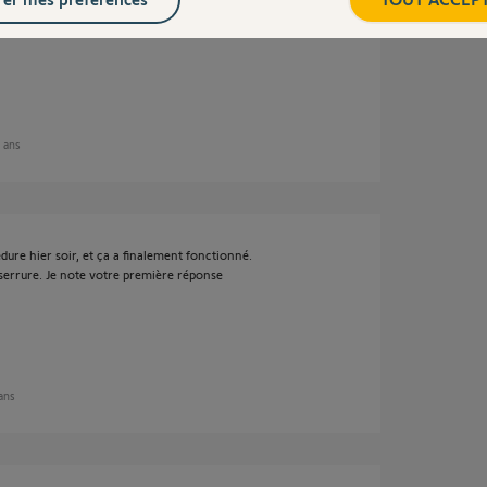
pour cette raison que je viens de vous envoyer
privé.
6 ans
édure hier soir, et ça a finalement fonctionné.
 serrure. Je note votre première réponse
 ans