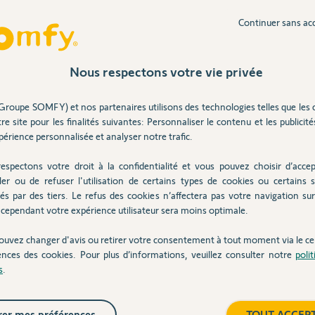
Continuer sans ac
 ans
Nous respectons votre vie privée
it correctement, la serrure a été disponible par
Groupe SOMFY) et nos partenaires utilisons des technologies telles que les 
s dizaines de minutes, puis la passerelle s'est
re site pour les finalités suivantes: Personnaliser le contenu et les publicités
lumée en continu... À noter que sur le même
nctionne très bien.
érience personnalisée et analyser notre trafic.
espectons votre droit à la confidentialité et vous pouvez choisir d’accep
ler ou de refuser l'utilisation de certains types de cookies ou certains s
 ans
és par des tiers. Le refus des cookies n’affectera pas votre navigation sur 
cependant votre expérience utilisateur sera moins optimale.
ouvez changer d'avis ou retirer votre consentement à tout moment via le ce
ences des cookies. Pour plus d’informations, veuillez consulter notre
poli
s de problème, surtout si vous avez réussi
s
.
tilise la même carte WiFi.
s nous indiquez, il semblerait que votre
use. Afin de gérer votre SAV, je vais avoir
er mes préférences
TOUT ACCEP