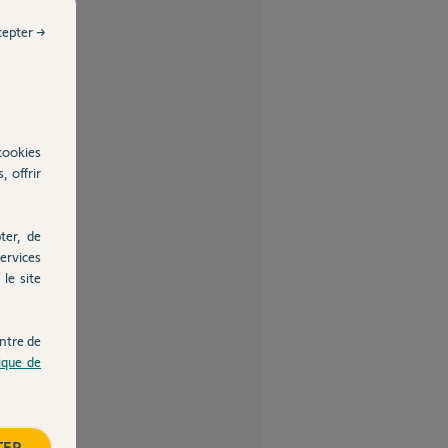
cepter →
cookies
, offrir
ter, de
ervices
le site
ntre de
tique de
TER