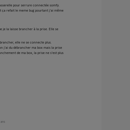
asserelle pour serrure connectée somfy.
et ça refait le meme bug pourtant j'ai même
 je la laisse brancher à la prise. Elle se
ebrancher, elle ne se connecte plus.
on j'ai du débrancher ma box mais la prise
anchement de ma box, la prise ne s'est plus
4 ans