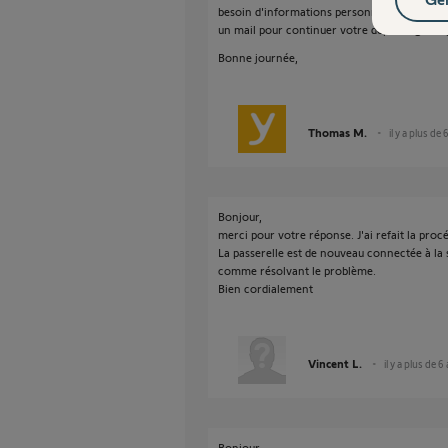
besoin d'informations personnelles et c'est 
un mail pour continuer votre dépannage en 
Bonne journée,
Thomas M.
il y a plus de 
Bonjour,
merci pour votre réponse. J'ai refait la proc
La passerelle est de nouveau connectée à la
comme résolvant le problème.
Bien cordialement
Vincent L.
il y a plus de 6
Bonjour,