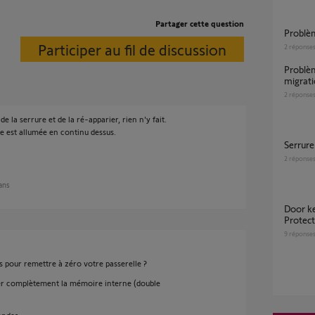
Partager cette question
Probl
Participer au fil de discussion
2
réponse
Problème avec serrure connectée suite
migrat
2
réponse
de la serrure et de la ré-apparier, rien n'y fait.
e est allumée en continu dessus.
Serrur
2
réponse
 ans
Door keeper KO suite migration Somfy
Protect
9
réponse
 pour remettre à zéro votre passerelle ?
cer complètement la mémoire interne (double