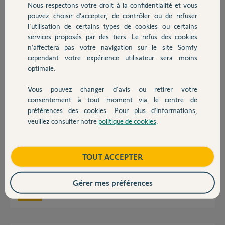
Nous respectons votre droit à la confidentialité et vous
Chauffage
pouvez choisir d’accepter, de contrôler ou de refuser
Benjamin D.
l'utilisation de certains types de cookies ou certains
il y a plus de 6 ans
services proposés par des tiers. Le refus des cookies
Autres produits
Participer au fil de discussion
n’affectera pas votre navigation sur le site Somfy
cependant votre expérience utilisateur sera moins
optimale.
Réponses
Vous pouvez changer d'avis ou retirer votre
Devis avec un pro
consentement à tout moment via le centre de
préférences des cookies. Pour plus d’informations,
Bonjour Benjamin,
veuillez consulter notre
politique de cookies
.
Contact
Veuillez suivre la procédure ci-dessous :
FAQ Somfy Protect : Que faire si ma caméra apparaît fréquemment
indisponible ?
Boutique
TOUT ACCEPTER
Bonne journée,
Gérer mes préférences
Maud F.
il y a plus de 6 ans