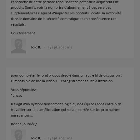
l'approche de cette période repoussant de potentiels acquéreurs de
produits Somfy, voir la non prise d'abonnement à des services
supplémentaires risquent d'impacter les produits Somfy, sa notoriété
dans le domaine de la sécurité domestique et en conséquence ces
résultats.
Courtoisement
loic B.
il y a plus de 6 ans
pour compléter le long propos désolé dans un autre fil de discussion :
« Impossible de lire la vidéo » - enregistrement suite à intrusion
Vous répondiez:
"Enzo,
Il s'agit d'un dysfonctionnement logiciel, nos équipes sont entrain de
travailler sur une amélioration qui sera apportée sur les prochaines
mises à jours.
Bonne journée,"
loic B.
il y a plus de 6 ans