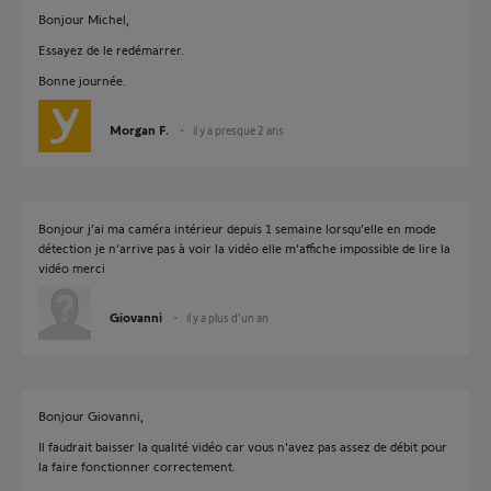
Bonjour Michel,
Essayez de le redémarrer.
Bonne journée.
Morgan F.
il y a presque 2 ans
Bonjour j’ai ma caméra intérieur depuis 1 semaine lorsqu’elle en mode
détection je n’arrive pas à voir la vidéo elle m’affiche impossible de lire la
vidéo merci
Giovanni
il y a plus d'un an
Bonjour Giovanni,
Il faudrait baisser la qualité vidéo car vous n'avez pas assez de débit pour
la faire fonctionner correctement.