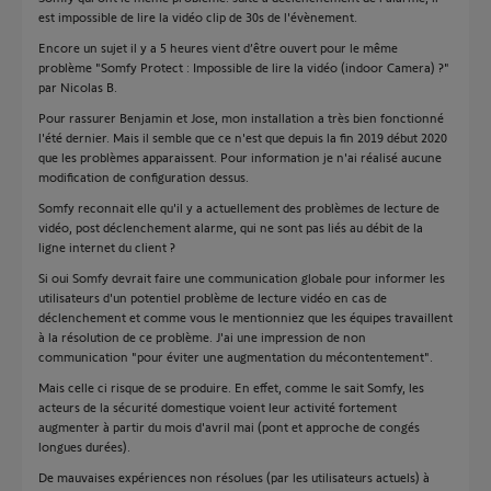
est impossible de lire la vidéo clip de 30s de l'évènement.
Encore un sujet il y a 5 heures vient d’être ouvert pour le même
problème "Somfy Protect : Impossible de lire la vidéo (indoor Camera) ?"
par Nicolas B.
Pour rassurer Benjamin et Jose, mon installation a très bien fonctionné
l'été dernier. Mais il semble que ce n'est que depuis la fin 2019 début 2020
que les problèmes apparaissent. Pour information je n'ai réalisé aucune
modification de configuration dessus.
Somfy reconnait elle qu'il y a actuellement des problèmes de lecture de
vidéo, post déclenchement alarme, qui ne sont pas liés au débit de la
ligne internet du client ?
Si oui Somfy devrait faire une communication globale pour informer les
utilisateurs d'un potentiel problème de lecture vidéo en cas de
déclenchement et comme vous le mentionniez que les équipes travaillent
à la résolution de ce problème. J'ai une impression de non
communication "pour éviter une augmentation du mécontentement".
Mais celle ci risque de se produire. En effet, comme le sait Somfy, les
acteurs de la sécurité domestique voient leur activité fortement
augmenter à partir du mois d'avril mai (pont et approche de congés
longues durées).
De mauvaises expériences non résolues (par les utilisateurs actuels) à