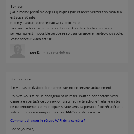
Bonjour
j ai le meme problème depuis quelques jour et apres verification mon flux
est sup a 50 mbs.
et il n y a aucun autre reseau wifi a proximité.
La visualusation instantanée est bonne. C est la relecture sur votre
serveur qui est impossible ou que se soit sur un appareil android ou apple.
Votre serveur video est Ok ?
jose D.
il y a plus de 6 ans
Bonjour Jose,
Il n'y a pas de dysfonctionnement sur notre serveur actuellement.
Pouvez-vous faire un changement de réseau wifi en connectant votre
caméra en partage de connexion via un autre téléphone? refaire un test
de déclenchement et m'indiquer si vous avez la possibilité de récupérer la
vidéo et me communiquer l'adresse MAC de votre caméra.
Comment changer le réseau WiFi de la caméra ?
Bonne journée,