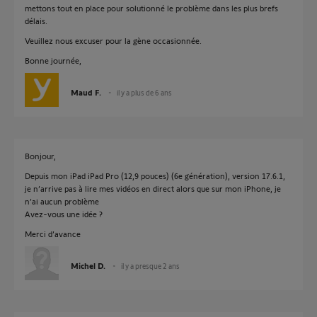
mettons tout en place pour solutionné le problème dans les plus brefs
délais.
Veuillez nous excuser pour la gène occasionnée.
Bonne journée,
Maud F.
il y a plus de 6 ans
Bonjour,
Depuis mon iPad iPad Pro (12,9 pouces) (6e génération), version 17.6.1,
je n’arrive pas à lire mes vidéos en direct alors que sur mon iPhone, je
n’ai aucun problème
Avez-vous une idée ?
Merci d’avance
Michel D.
il y a presque 2 ans