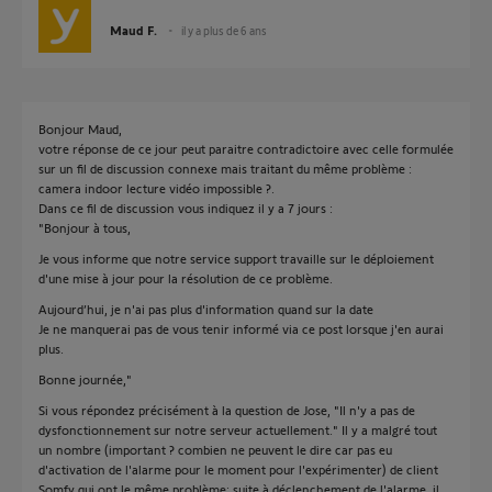
Maud F.
il y a plus de 6 ans
Bonjour Maud,
votre réponse de ce jour peut paraitre contradictoire avec celle formulée
sur un fil de discussion connexe mais traitant du même problème :
camera indoor lecture vidéo impossible ?.
Dans ce fil de discussion vous indiquez il y a 7 jours :
"Bonjour à tous,
Je vous informe que notre service support travaille sur le déploiement
d'une mise à jour pour la résolution de ce problème.
Aujourd’hui, je n'ai pas plus d'information quand sur la date
Je ne manquerai pas de vous tenir informé via ce post lorsque j'en aurai
plus.
Bonne journée,"
Si vous répondez précisément à la question de Jose, "Il n'y a pas de
dysfonctionnement sur notre serveur actuellement." Il y a malgré tout
un nombre (important ? combien ne peuvent le dire car pas eu
d'activation de l'alarme pour le moment pour l'expérimenter) de client
Somfy qui ont le même problème: suite à déclenchement de l'alarme, il