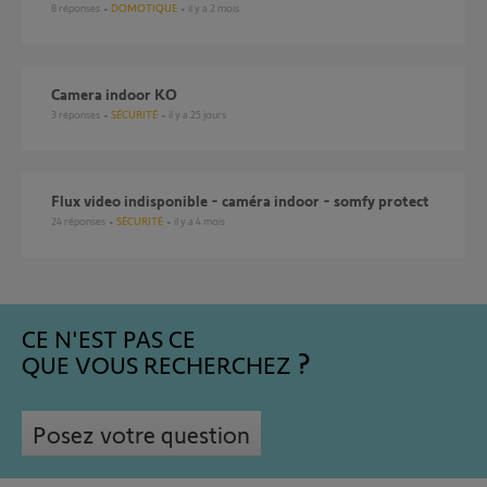
8
réponses
DOMOTIQUE
il y a 2 mois
Camera indoor KO
3
réponses
SÉCURITÉ
il y a 25 jours
Flux video indisponible - caméra indoor - somfy protect
24
réponses
SÉCURITÉ
il y a 4 mois
CE N'EST PAS CE
QUE VOUS RECHERCHEZ
Posez votre question