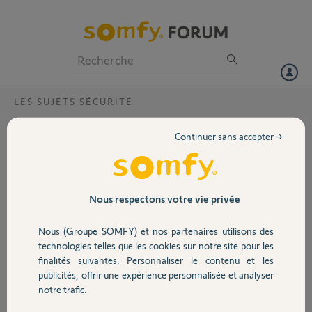
Particuliers
Professionnels
Forum
LES SUJETS SÉCURITÉ
Volet
Caméra indoor impossible de lire la video ?
Continuer sans accepter →
Bonjour,
Portail
Hier j’ai eu un déclenchement d’alarme vidéo sur
ma caméra indoor et je n’ai pas pu effectuer la
Garage
Nous respectons votre vie privée
relecture un message persistant « impossible de
lire la vidéo » est toujours présent. Mon
Nous (Groupe SOMFY) et nos partenaires utilisons des
installation est neuve et je m’inquiète de
Sécurité
technologies telles que les cookies sur notre site pour les
l’efficacité de mon système en cas de réel
finalités suivantes: Personnaliser le contenu et les
intrusion.
publicités, offrir une expérience personnalisée et analyser
Domotique
notre trafic.