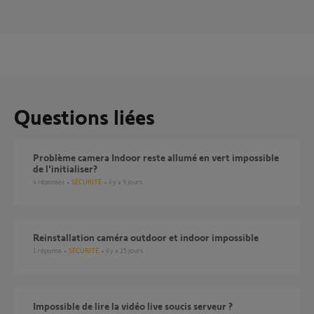
Questions liées
problème camera Indoor reste allumé en vert impossible
de l'initialiser?
4
réponses
SÉCURITÉ
il y a 9 jours
Reinstallation caméra outdoor et indoor impossible
1
réponse
SÉCURITÉ
il y a 25 jours
Impossible de lire la vidéo live soucis serveur ?