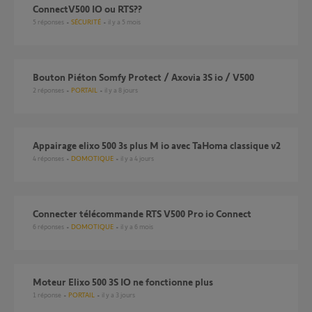
connectV500 IO ou RTS??
5
réponses
SÉCURITÉ
il y a 5 mois
Bouton Piéton Somfy Protect / Axovia 3S io / V500
2
réponses
PORTAIL
il y a 8 jours
Appairage elixo 500 3s plus M io avec TaHoma classique v2
4
réponses
DOMOTIQUE
il y a 4 jours
Connecter télécommande RTS V500 Pro io Connect
6
réponses
DOMOTIQUE
il y a 6 mois
Moteur Elixo 500 3S IO ne fonctionne plus
1
réponse
PORTAIL
il y a 3 jours