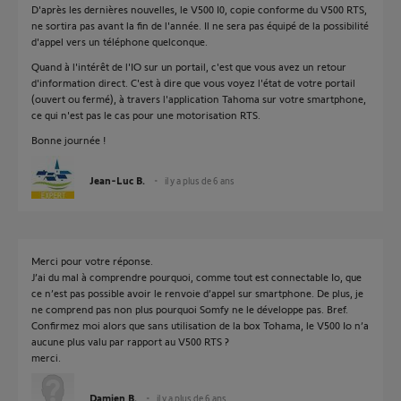
D'après les dernières nouvelles, le V500 I0, copie conforme du V500 RTS,
ne sortira pas avant la fin de l'année. Il ne sera pas équipé de la possibilité
d'appel vers un téléphone quelconque.
Quand à l'intérêt de l'IO sur un portail, c'est que vous avez un retour
d'information direct. C'est à dire que vous voyez l'état de votre portail
(ouvert ou fermé), à travers l'application Tahoma sur votre smartphone,
ce qui n'est pas le cas pour une motorisation RTS.
Bonne journée !
Jean-Luc B.
il y a plus de 6 ans
Merci pour votre réponse.
J’ai du mal à comprendre pourquoi, comme tout est connectable Io, que
ce n’est pas possible avoir le renvoie d’appel sur smartphone. De plus, je
ne comprend pas non plus pourquoi Somfy ne le développe pas. Bref.
Confirmez moi alors que sans utilisation de la box Tohama, le V500 Io n’a
aucune plus valu par rapport au V500 RTS ?
merci.
Damien B.
il y a plus de 6 ans