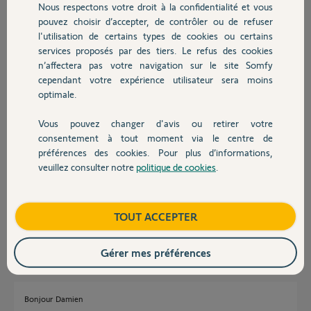
Nous respectons votre droit à la confidentialité et vous
convivial) .
Chauffage
pouvez choisir d’accepter, de contrôler ou de refuser
Pouvez-vous me dire, s'il est possible, en prenant le V500 Pro Io,
l'utilisation de certains types de cookies ou certains
avec moteur Elixo 500 Io, et en connectant la Tohama, d'avoir un
avertissement sur smartphone (ou quelque chose du genre) lorsque
services proposés par des tiers. Le refus des cookies
Autres produits
quelqu'un sonne à la platine de rue pendant notre absence ? Et qui me
n’affectera pas votre navigation sur le site Somfy
permettrait d'être avertie, et d'ouvrir a distance via le smartphone -
cependant votre expérience utilisateur sera moins
Tahoma Io - Elixo Io ?
optimale.
Si ce n'est pas possible, je ne vois pas l’intérêt du Io par rapport au
RTS de base, pour mon utilisation.
Vous pouvez changer d'avis ou retirer votre
Devis avec un pro
En vous remerciant.
consentement à tout moment via le centre de
préférences des cookies. Pour plus d’informations,
Damien B.
veuillez consulter notre
politique de cookies
.
Contact
il y a plus de 6 ans
Participer au fil de discussion
Boutique
TOUT ACCEPTER
Réponses
Gérer mes préférences
Bonjour Damien