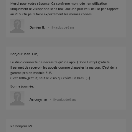
Merci pour votre réponse. Ça confirme mon idée : en utilisation
uniquement le visiophone sans box, aucune plus valu de l'Io par rapport
au RTS. On peux faire expertement les mêmes choses.
Damien B.
il y a plus de 6 ans
Bonjour Jean-Luc,
Le Visio connecté ne nécessite qu'une appli (Door Entry) gratuite.
Il permet de recevoir les appels comme d'appeler la maison. C'est de la
gamme pro en module BUS.
C'est 100% gratuit, sauf le visio qui coûte un bras...;-(
Bonne journée.
Anonyme
il y a plus de 6 ans
Re bonjour MC