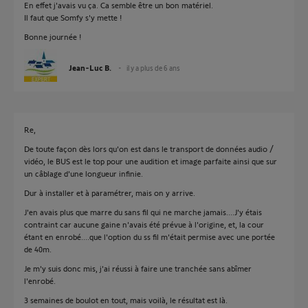
En effet j'avais vu ça. Ca semble être un bon matériel.
Il faut que Somfy s'y mette !
Bonne journée !
Jean-Luc B.
il y a plus de 6 ans
Re,
De toute façon dès lors qu'on est dans le transport de données audio /
vidéo, le BUS est le top pour une audition et image parfaite ainsi que sur
un câblage d'une longueur infinie.
Dur à installer et à paramétrer, mais on y arrive.
J'en avais plus que marre du sans fil qui ne marche jamais....J'y étais
contraint car aucune gaine n'avais été prévue à l'origine, et, la cour
étant en enrobé....que l'option du ss fil m'était permise avec une portée
de 40m.
Je m'y suis donc mis, j'ai réussi à faire une tranchée sans abîmer
l'enrobé.
3 semaines de boulot en tout, mais voilà, le résultat est là.