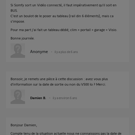
Si Somfy sort un Vidéo connecté, il faut impérativement qu'il soit en
BUS.
C'est un boulot de le poser au tableau (rail din 6 éléments), mais ca
s'impose.
Pour ma part j'ai fait un tableau dédié; clim + portail + garage + Visio.
Bonne journée.
Anonyme
il y a plus de 6 ans
Bonsoir, je remets une pièce à cette discussion : avez vous plus
d’information sur la date de sortie ou non du V500 Io ? Merci.
Damien B.
il y a environ 6 ans
Bonjour Damien,
Compte tenu de la situation actuelle nous ne connaissons pas la date de