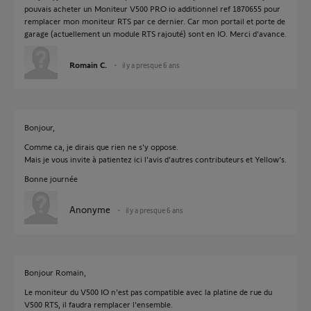
pouvais acheter un Moniteur V500 PRO io additionnel ref 1870655 pour
remplacer mon moniteur RTS par ce dernier. Car mon portail et porte de
garage (actuellement un module RTS rajouté) sont en IO. Merci d'avance.
Romain C.
il y a presque 6 ans
Bonjour,
Comme ca, je dirais que rien ne s'y oppose.
Mais je vous invite à patientez ici l'avis d'autres contributeurs et Yellow's.
Bonne journée
Anonyme
il y a presque 6 ans
Bonjour Romain,
Le moniteur du V500 IO n'est pas compatible avec la platine de rue du
V500 RTS, il faudra remplacer l'ensemble.