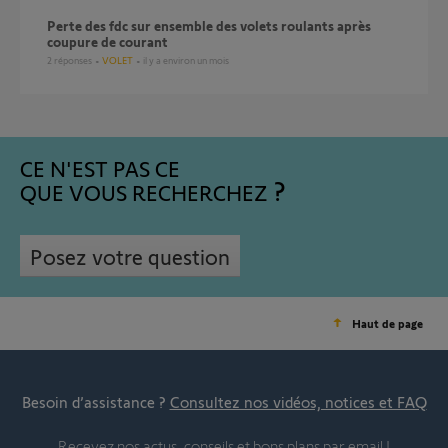
Perte des fdc sur ensemble des volets roulants après
coupure de courant
2
réponses
VOLET
il y a environ un mois
CE N'EST PAS CE
QUE VOUS RECHERCHEZ
Posez votre question
Haut de page
Besoin d’assistance ?
Consultez nos vidéos, notices et FAQ
Recevez nos actus, conseils et bons plans par email !