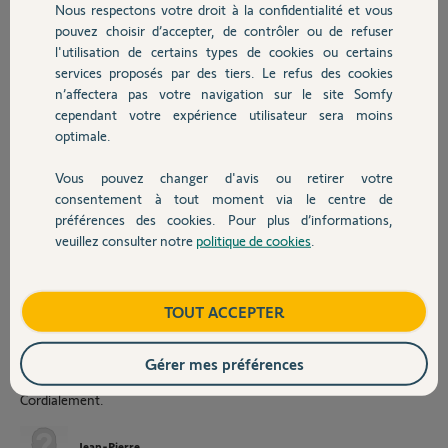
fragiles. Du cote droit l axe d articulation du bras est aussi fragilise. Je
Nous respectons votre droit à la confidentialité et vous
Chauffage
souhaiterais installer un nouveau kit complet compatible pour n avoir
pouvez choisir d’accepter, de contrôler ou de refuser
pas a repercer les montants et traverses alu de mon portail. Cela ne
l'utilisation de certains types de cookies ou certains
m est pas possible car réservé aux professionnels. Je n'en ai pas
services proposés par des tiers. Le refus des cookies
Autres produits
trouvé dans les côtes d Armor. Le seul qui a daigné se déplacer après
n’affectera pas votre navigation sur le site Somfy
plusieurs mois d attente et MR STORE de st quai perron qui me
cependant votre expérience utilisateur sera moins
demande plus de 2600€ rien que pour changer les moteurs!
optimale.
Pouvez vous m aider à commander ce kit du nouveau AXOVIA 220b ?
Par avance, merci
Vous pouvez changer d'avis ou retirer votre
Devis avec un pro
consentement à tout moment via le centre de
Jean-Pierre
préférences des cookies. Pour plus d’informations,
Jean-Pierre
veuillez consulter notre
politique de cookies
.
il y a environ un mois
Contact
Et malgré les conseils de MC de changer par un modèle grand public,
seul Richy Expert sur le forum a pu me réparer mon boitier de
Boutique
TOUT ACCEPTER
commande qui était défectueux pour un coût 30 fois moins élevé que
le devis de Mr Store local qui se prétendait spécialiste SOMFY... Merci
de ne pas continuer a modérer (censurer?) ces réponses qui sont très
Gérer mes préférences
instructives.
Cordialement.
Jean-Pierre