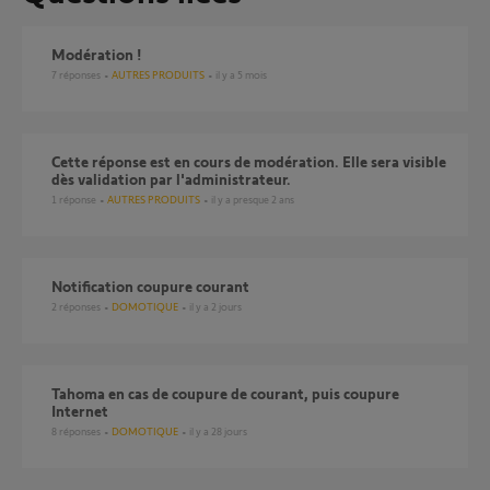
Modération !
7
réponses
AUTRES PRODUITS
il y a 5 mois
Cette réponse est en cours de modération. Elle sera visible
dès validation par l'administrateur.
1
réponse
AUTRES PRODUITS
il y a presque 2 ans
Notification coupure courant
2
réponses
DOMOTIQUE
il y a 2 jours
Tahoma en cas de coupure de courant, puis coupure
Internet
8
réponses
DOMOTIQUE
il y a 28 jours