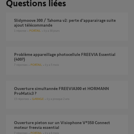
Questions liées
Slidymoove 300 / Tahoma v2: perte d'apparairage suite
ajout télécommande
1
réponse
PORTAIL
il y a 30 jours
Problème appareillage photocellule FREEVIA Essential
(400?)
7
réponses
PORTAIL
il y a 5 mois
Ouverture simultannée FREEVIA300 et HORMANN
ProMatic3 ?
15
réponses
GARAGE
il y a presque 2 ans
Ouverture pieton sur un Visiophone V®350 Connect
moteur freevia essential
7
réponses
PORTAIL
il y a 6 mois