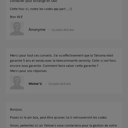
contacter pour échange en SAV.
Cette fois-ci, notez les codes qqs part...;-)
Bon W.E
Anonyme
il y a plus de 6 ans
Merci pour tout ces conseils. J'ai vu effectivement que la Tahoma etait
garantie 5 ans et vendu avec la telecommanfe serenity. Celle-ci est fonc
encore sous garantie. Comment faire valoir cette garantie ?
Merci pour vos réponses.
Michel V.
il y a plus de 6 ans
Bonjour,
Posez ici le pin box, peut être qu'avec lui il retrouveront les codes.
Sinon, patientez ici un Yellow's vous contactera pour la gestion de votre