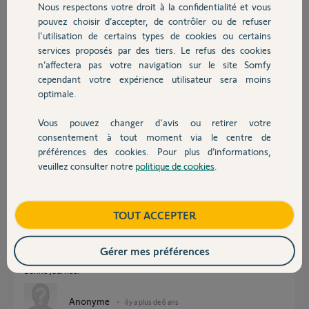
Nous respectons votre droit à la confidentialité et vous
ci servant actuellement à piloter les alarmes.
Chauffage
pouvez choisir d’accepter, de contrôler ou de refuser
Merci d'avance de votre réponse.
l'utilisation de certains types de cookies ou certains
Cordialement
services proposés par des tiers. Le refus des cookies
Autres produits
n’affectera pas votre navigation sur le site Somfy
Michel V.
cependant votre expérience utilisateur sera moins
il y a plus de 6 ans
optimale.
Participer au fil de discussion
Vous pouvez changer d'avis ou retirer votre
Devis avec un pro
consentement à tout moment via le centre de
préférences des cookies. Pour plus d’informations,
Réponses
veuillez consulter notre
politique de cookies
.
Contact
bonjour,
Boutique
TOUT ACCEPTER
Les codes sont uniques, et, ne pourront être récupérés.
Les codes de ma TC blanches sont notés sur ma notice portail au cas où.
Gérer mes préférences
Quel âge a cette TC ?
Bonne journée.
Anonyme
il y a plus de 6 ans