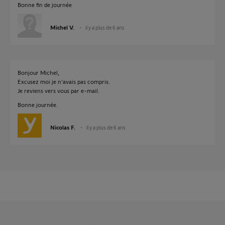
Bonne fin de journée
Michel V.
il y a plus de 6 ans
Bonjour Michel,
Excusez moi je n'avais pas compris.
Je reviens vers vous par e-mail.
Bonne journée.
Nicolas F.
il y a plus de 6 ans