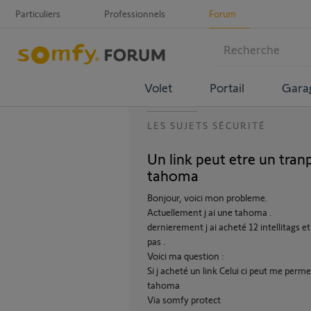
Particuliers
Professionnels
Forum
Volet
Portail
Gara
LES SUJETS SÉCURITÉ
Un link peut etre un tranp
tahoma
Bonjour, voici mon probleme.
Actuellement j ai une tahoma .
dernierement j ai acheté 12 intellitags 
pas .
Voici ma question :
Si j acheté un link Celui ci peut me perme
tahoma
Via somfy protect