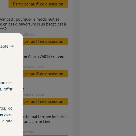
Participer au fil de discussion
 en cas d'ouverture si un badge est à
té ?
SÉCURITÉ
il y a 23 jours
Participer au fil de discussion
cepter →
ags?
SÉCURITÉ
il y a environ 2 mois
s
Participer au fil de discussion
cookies
, offrir
tag hors portée
SÉCURITÉ
il y a environ 2 mois
s
Participer au fil de discussion
ter, de
ervices
le site
 service de mon alarme Link
ed
SÉCURITÉ
il y a 2 mois
s