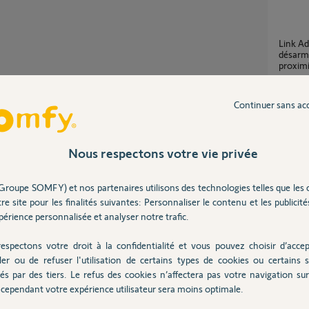
Link Advanced : pourquoi le mode nuit se
désarme
proximi
1
réponse
Partager cette question
Continuer sans ac
Participer au fil de discussion
Somfy Wireless Home Alarm 2401497 avec
Intellit
Nous respectons votre vie privée
9
réponse
Groupe SOMFY) et nos partenaires utilisons des technologies telles que les 
 avec Tahoma pour voir l'état du Link (Alarme
re site pour les finalités suivantes: Personnaliser le contenu et les publicités
Intelli
photo
érience personnalisée et analyser notre trafic.
3
réponse
de la Tahoma.
espectons votre droit à la confidentialité et vous pouvez choisir d’accep
ler ou de refuser l'utilisation de certains types de cookies ou certains s
Notification d'une porte mal fermée lors de la
és par des tiers. Le refus des cookies n’affectera pas votre navigation sur 
mise en
Advanc
cependant votre expérience utilisateur sera moins optimale.
4
réponse