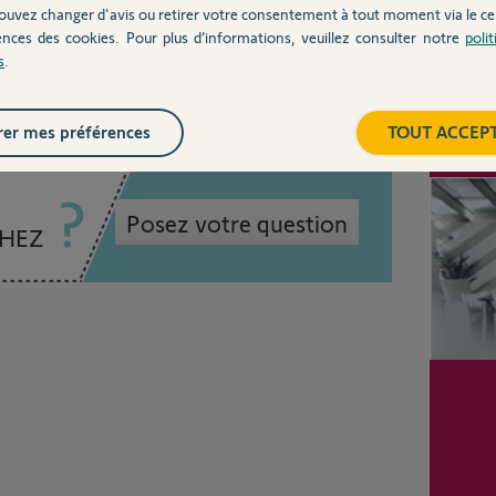
ouvez changer d'avis ou retirer votre consentement à tout moment via le ce
ences des cookies. Pour plus d’informations, veuillez consulter notre
poli
 ans
s
.
Inter
er mes préférences
TOUT ACCEP
Posez votre question
CHEZ