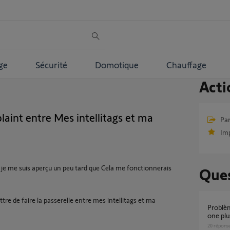
ge
Sécurité
Domotique
Chauffage
Acti
laint entre Mes intellitags et ma
Par
Im
et je me suis aperçu un peu tard que Cela me fonctionnerais
Ques
ttre de faire la passerelle entre mes intellitags et ma
Problème de communication entre Somfy
one plus
20
répons