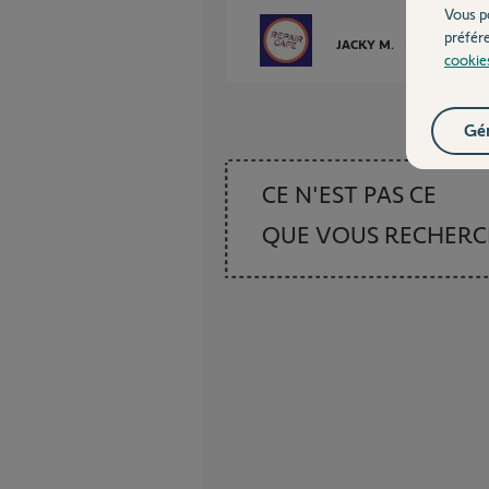
Vous p
préfér
JACKY M.
il y a plus de 6
cookie
Gér
CE N'EST PAS CE
QUE VOUS RECHER