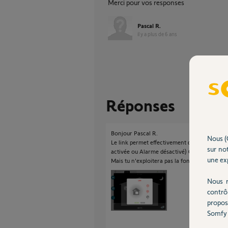
Merci pour vos responses
Pascal R.
il y a plus de 6 ans
Réponses
Bonjour Pascal R.
Nous (
Le link permet effectivement de s'interfacer
sur not
activée ou Alarme désactivé) Comme sur la 
une exp
Mais tu n'exploitera pas la fonction alarme 
Nous r
contrô
propos
Somfy 