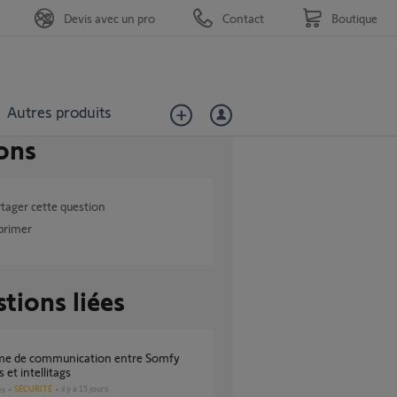
Devis avec un pro
Contact
Boutique
Autres produits
ons
tager cette question
primer
tions liées
 et intellitags
SÉCURITÉ
il y a 15 jours
es