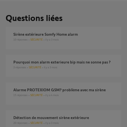
Questions liées
Sirène extérieure Somfy Home alarm
10
réponses
SÉCURITÉ
il y a 3 mois
Pourquoi mon alarm exterieure bip mais ne sonne pas ?
3
réponses
SÉCURITÉ
il y a 3 mois
Alarme PROTEXIOM GSM? problème avec ma sirène
15
réponses
SÉCURITÉ
il y a 4 mois
détection de mouvement sirène extérieure
20
réponses
SÉCURITÉ
il y a 3 mois