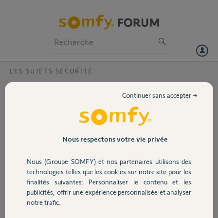
Particuliers
Professionnels
Forum
LES SUJETS SÉCURITÉ
Volet
Pourquoi ma sirène extérieure sonne
Continuer sans accepter →
faiblement alors que les piles sont bonnes?
Portail
Bonjour,
Ma sirène extérieure du Home Somfy alarm ne sonne que très
Garage
faiblement alors que l'indicateur des piles montre qu'elles sont
Nous respectons votre vie privée
bonnes.
Autre problème: impossible de ré-installer ma sirène intérieure alors
Nous (Groupe SOMFY) et nos partenaires utilisons des
Sécurité
que je viens de changer les piles.
technologies telles que les cookies sur notre site pour les
Je vous remercie.
finalités suivantes: Personnaliser le contenu et les
Cordialement
publicités, offrir une expérience personnalisée et analyser
Domotique
notre trafic.
myloumath