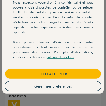
il y a environ 6 ans
Nous respectons votre droit à la confidentialité et vous
Chauffage
Participer au fil de discussion
pouvez choisir d’accepter, de contrôler ou de refuser
l'utilisation de certains types de cookies ou certains
services proposés par des tiers. Le refus des cookies
Autres produits
n’affectera pas votre navigation sur le site Somfy
Réponses
cependant votre expérience utilisateur sera moins
optimale.
Bonjour Myloumath,
Vous pouvez changer d'avis ou retirer votre
Devis avec un pro
consentement à tout moment via le centre de
Pouvez-vous mesurer via une application sur votre téléphone les
préférences des cookies. Pour plus d’informations,
décibels émises par votre sirène extérieure en posant votre téléphone
contre celle-ci?
veuillez consulter notre
politique de cookies
.
Contact
A savoir que vos sirènes n'ont pas les mêmes fonctions.
Le rôle de la sirène intérieure est de dissuader l'intrusion et donne donc
Boutique
TOUT ACCEPTER
l'impression d'être plus bruyante, contrairement à la sirène extérieure
pour laquelle le son est étendu afin d'être entendu de loin.
A qu'elle étape exactement vous n'arrivez pas à installer votre sirène
Gérer mes préférences
intérieure?
Bonne journée,