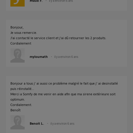
Maud F.
il y a environ 6 ans
Bonjour,
Je vous remercie.
J'ai contacté le service client et j'ai dû retourner les 2 produits.
Cordialement
myloumath
il y a environ 6 ans
Bonjour a tous j' ai aussi ce problème malgré le fait que j' ai desinstallé
puis réinstallé...
Merci a Somfy de me venir en aide afin que ma sirene extérieure soit
optimum.
Cordialement.
Benoît
Benoit L.
il y a environ 6 ans