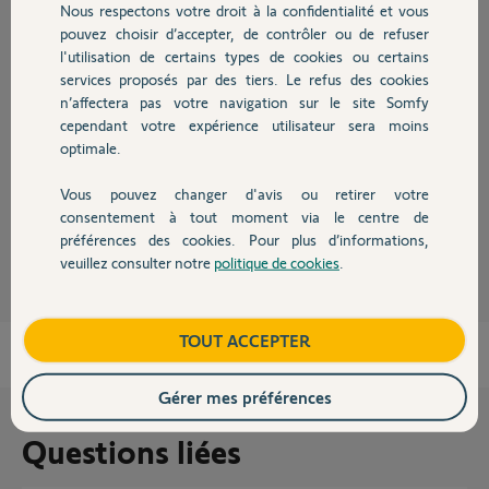
Nous respectons votre droit à la confidentialité et vous
Chauffage
Réponses
pouvez choisir d’accepter, de contrôler ou de refuser
l'utilisation de certains types de cookies ou certains
services proposés par des tiers. Le refus des cookies
Autres produits
Bonjour Benjamin,
n’affectera pas votre navigation sur le site Somfy
cependant votre expérience utilisateur sera moins
Non, ce n'est pas nécessaire, mais il est impératif de bien programmer
optimale.
un volet roulant par volet roulant en respectant les temps d'appuis.
Bonne journée,
Vous pouvez changer d'avis ou retirer votre
Devis avec un pro
consentement à tout moment via le centre de
Thomas M.
il y a environ 6 ans
préférences des cookies. Pour plus d’informations,
veuillez consulter notre
politique de cookies
.
Contact
Boutique
TOUT ACCEPTER
Gérer mes préférences
Questions liées