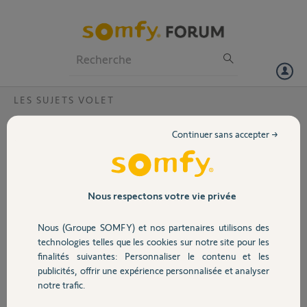
Particuliers
Professionnels
Forum
LES SUJETS VOLET
Volet
Comment enregistrer les volets sur la situo
Continuer sans accepter →
5 io?
Portail
Bonjour,
Pour enregistrer les volets sur la télécommande situo 5 io faut il isoler
Garage
Nous respectons votre vie privée
électriquement chaque volets?
Nous (Groupe SOMFY) et nos partenaires utilisons des
Sécurité
Benjamin F.
technologies telles que les cookies sur notre site pour les
il y a environ 6 ans
finalités suivantes: Personnaliser le contenu et les
Participer au fil de discussion
publicités, offrir une expérience personnalisée et analyser
Domotique
notre trafic.