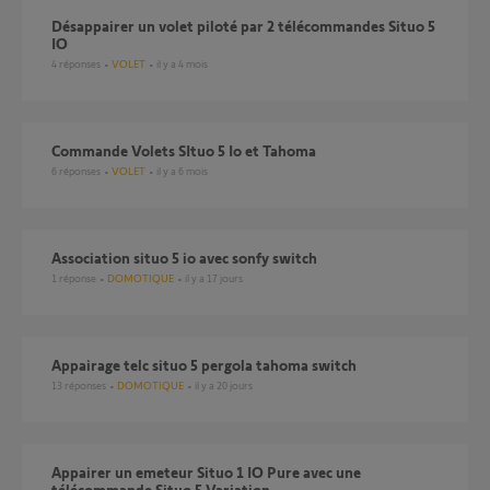
Désappairer un volet piloté par 2 télécommandes Situo 5
IO
4
réponses
VOLET
il y a 4 mois
Commande Volets SItuo 5 Io et Tahoma
6
réponses
VOLET
il y a 6 mois
association situo 5 io avec sonfy switch
1
réponse
DOMOTIQUE
il y a 17 jours
Appairage telc situo 5 pergola tahoma switch
13
réponses
DOMOTIQUE
il y a 20 jours
Appairer un emeteur Situo 1 IO Pure avec une
télécommande Situo 5 Variation