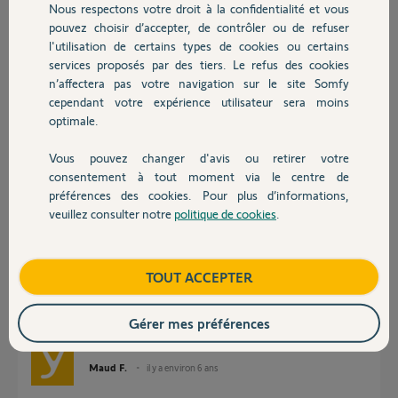
Nous respectons votre droit à la confidentialité et vous
Chauffage
Cordialement
pouvez choisir d’accepter, de contrôler ou de refuser
l'utilisation de certains types de cookies ou certains
services proposés par des tiers. Le refus des cookies
Autres produits
GERARD C.
n’affectera pas votre navigation sur le site Somfy
il y a environ 6 ans
cependant votre expérience utilisateur sera moins
Participer au fil de discussion
optimale.
Vous pouvez changer d'avis ou retirer votre
Devis avec un pro
Réponses
consentement à tout moment via le centre de
préférences des cookies. Pour plus d’informations,
veuillez consulter notre
politique de cookies
.
Contact
Bonjour Gerard,
Je viens de faire la demande auprès du service concerné.
Boutique
TOUT ACCEPTER
Pouvez-vous refaire un test de déclenchement en laissant sonner votre
sirène? Ainsi revenir vers moi en m'indiquant la date et l'heure?
Gérer mes préférences
Bonne journée,
Maud F.
il y a environ 6 ans