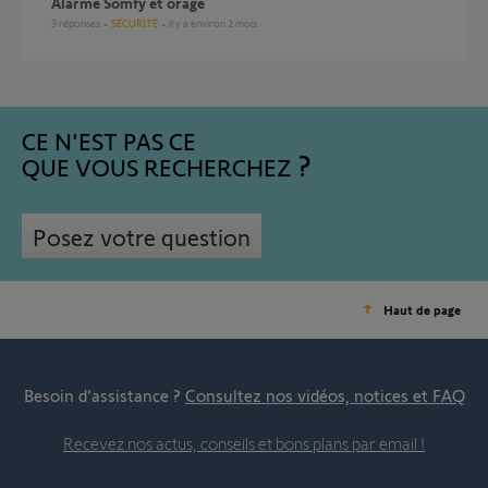
Alarme Somfy et orage
3
réponses
SÉCURITÉ
il y a environ 2 mois
CE N'EST PAS CE
QUE VOUS RECHERCHEZ
Posez votre question
Haut de page
Besoin d’assistance ?
Consultez nos vidéos, notices et FAQ
Recevez nos actus, conseils et bons plans par email !