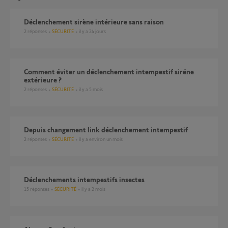
Déclenchement sirène intérieure sans raison
2
réponses
SÉCURITÉ
il y a 24 jours
Comment éviter un déclenchement intempestif siréne
extérieure ?
2
réponses
SÉCURITÉ
il y a 5 mois
Depuis changement link déclenchement intempestif
2
réponses
SÉCURITÉ
il y a environ un mois
Déclenchements intempestifs insectes
15
réponses
SÉCURITÉ
il y a 2 mois