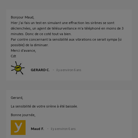
Bonjour Maud,
Hier j'ai fais un test en simulant une effraction les sirènes se sont
déclenchées, un agent de télésurveillance m'a téléphoné en moins de 3
minutes. Donc de ce coté tout va bien.
Par contre concernant la sensibilité aux vibrations ce serait sympa (si
possible) de la diminuer.
Merci d'avance,
Cdt
GERARD C.
il y a environ 6 ans
Gerard,
La sensibilité de votre sirène à été baissée.
Bonne journée,
Maud F.
il y a environ 6 ans