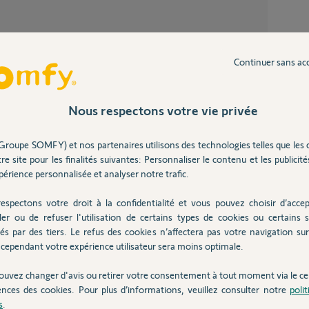
Partager cette question
Comment faire supprimer l’association à une
adresse
Continuer sans ac
Participer au fil de discussion
Caméra
4
réponse
Subject: 5 caméras Somfy Outdoor V.1
Nous respectons votre vie privée
impossi
Livebox
11
répons
Groupe SOMFY) et nos partenaires utilisons des technologies telles que les 
uissiez l'enregistrer à nouveau sur le bon
re site pour les finalités suivantes: Personnaliser le contenu et les publicités
Camera indoor déjà associée un autre compte
suite t
érience personnalisée et analyser notre trafic.
4
réponse
espectons votre droit à la confidentialité et vous pouvez choisir d’accep
Comment accéder à des caméras
ler ou de refuser l'utilisation de certains types de cookies ou certains s
indispo
Android
és par des tiers. Le refus des cookies n’affectera pas votre navigation sur 
 6 ans
2
réponse
cependant votre expérience utilisateur sera moins optimale.
ouvez changer d'avis ou retirer votre consentement à tout moment via le ce
ences des cookies. Pour plus d’informations, veuillez consulter notre
poli
Inter
s
.