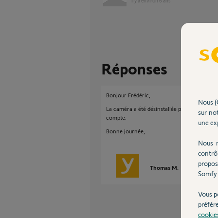
il y a environ 6 ans
Réponses
Bonjour Frédéric,
Nous (
La caméra a été désinstallée pour que vous p
sur not
compte.
une exp
Bonne journée,
Nous r
contrô
propos
Thomas M.
il y a environ
Somfy 
Vous p
préfér
cookie