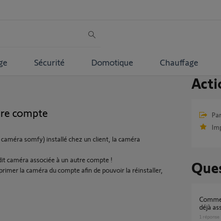
ge
Sécurité
Domotique
Chauffage
Acti
tre compte
Par
Im
 caméra somfy) installé chez un client, la caméra
dit caméra associée à un autre compte !
Ques
primer la caméra du compte afin de pouvoir la réinstaller,
Comment reiinitialiser une Camera intérieure
déjà as
1
réponse