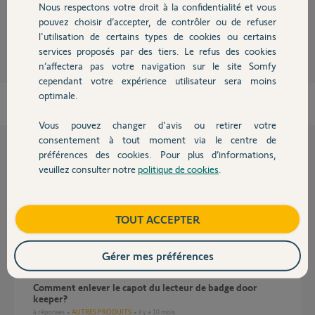
Nous respectons votre droit à la confidentialité et vous
Chauffage
Arnaud M.
pouvez choisir d’accepter, de contrôler ou de refuser
il y a environ 6 ans
l'utilisation de certains types de cookies ou certains
Participer au fil de discussion
services proposés par des tiers. Le refus des cookies
Autres produits
n’affectera pas votre navigation sur le site Somfy
cependant votre expérience utilisateur sera moins
optimale.
Vous pouvez changer d'avis ou retirer votre
Devis avec un pro
consentement à tout moment via le centre de
préférences des cookies. Pour plus d’informations,
Questions liées
veuillez consulter notre
politique de cookies
.
Contact
Pourquoi mes 2 badges Somfy ne fonctionnent plus et
Boutique
TOUT ACCEPTER
clignote tout le temps ?
6
réponses
SÉCURITÉ
il y a 5 mois
Gérer mes préférences
comment enlever le capot du lecteur de badge door
keeper?
4
réponses
AUTRES PRODUITS
il y a 10 mois