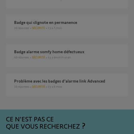
Badge qui clignote en permanence
16
réponses
SÉCURITÉ
il y a 5 mois
Badge alarme somfy home défectueux
46
réponses
SÉCURITÉ
il y a environ un an
Problème avec les badges d'alarme link Advanced
18
réponses
SÉCURITÉ
il y a 6 mois
CE N'EST PAS CE
QUE VOUS RECHERCHEZ