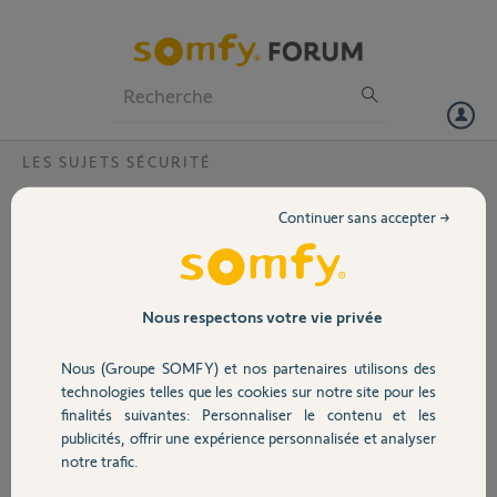
Particuliers
Professionnels
Forum
LES SUJETS SÉCURITÉ
Volet
Badge qui ne marche plus et capot qui se
Continuer sans accepter →
dévisse
Portail
Bonjour,
Mon badge ne marche plus
Garage
J’ai utilisé tous les posts de la communauté mais rien y fait :
Nous respectons votre vie privée
Pile ok
Suppression du badge puis tentative de re installation sans succès pas
Nous (Groupe SOMFY) et nos partenaires utilisons des
Sécurité
reconnu
technologies telles que les cookies sur notre site pour les
Le capot se dévisse facilement
finalités suivantes: Personnaliser le contenu et les
Ce badge a été acheté il y a 1 mois
publicités, offrir une expérience personnalisée et analyser
Domotique
N’est pas tombé ou autre..
notre trafic.
Comment se passe la garantie ?