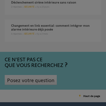
Déclenchement sirène intérieure sans raison
2
réponses
SÉCURITÉ
il y a 23 jours
changement en link essential: comment intégrer mon
alarme intérieure déjà posée
4
réponses
SÉCURITÉ
il y a 2 mois
CE N'EST PAS CE
QUE VOUS RECHERCHEZ
Posez votre question
Haut de page