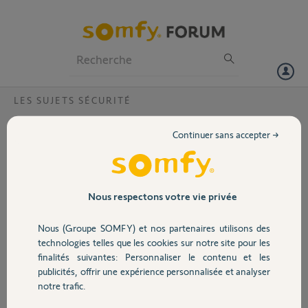
Particuliers
Professionnels
Forum
LES SUJETS SÉCURITÉ
Volet
Sirène intérieure ne se connecte plus au link
Continuer sans accepter →
Bonjour,
Portail
Après un changement de piles, ma sirène intérieure n'est plus
fonctionnelle. En effet, elle n'est plus détectée par le link et ce malgré
une réinstallation complète.
Garage
Nous respectons votre vie privée
Savez- vous quelle procédure pourrait me permettre de solutionner
ce problème?
Nous (Groupe SOMFY) et nos partenaires utilisons des
Merci d'avance.
Sécurité
technologies telles que les cookies sur notre site pour les
finalités suivantes: Personnaliser le contenu et les
Anonyme
publicités, offrir une expérience personnalisée et analyser
Domotique
il y a environ 6 ans
notre trafic.
Participer au fil de discussion