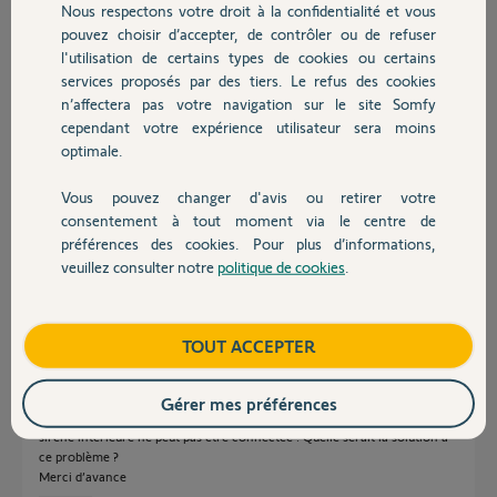
Nous respectons votre droit à la confidentialité et vous
Chauffage
pouvez choisir d’accepter, de contrôler ou de refuser
l'utilisation de certains types de cookies ou certains
Réponses
services proposés par des tiers. Le refus des cookies
Autres produits
n’affectera pas votre navigation sur le site Somfy
cependant votre expérience utilisateur sera moins
Bonjour Marion,
optimale.
Je vous confirme que d'après ce que vous nous indiquez, il semblerait que
Vous pouvez changer d'avis ou retirer votre
votre Sirène Intérieure soit défectueuse. Afin de gérer votre SAV, je vais
Devis avec un pro
avoir besoin d'informations personnelles et c'est pour cette raison que je
consentement à tout moment via le centre de
viens de vous envoyer un mail pour continuer votre dépannage en privé.
préférences des cookies. Pour plus d’informations,
veuillez consulter notre
politique de cookies
.
Bonne journée,
Contact
Thomas M.
il y a environ 6 ans
Boutique
TOUT ACCEPTER
Gérer mes préférences
Bonjour , malgré de nombreuses tentatives et réinstallation du link, ma
sirène intérieure ne peut pas être connectée . Quelle serait la solution à
ce problème ?
Merci d’avance