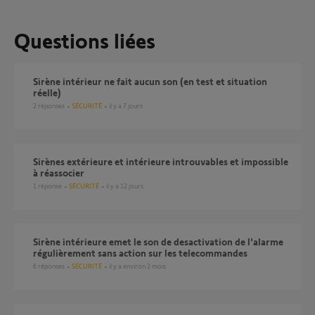
Questions liées
Sirène intérieur ne fait aucun son (en test et situation
réelle)
2
réponses
SÉCURITÉ
il y a 7 jours
Sirènes extérieure et intérieure introuvables et impossible
à réassocier
1
réponse
SÉCURITÉ
il y a 12 jours
Sirène intérieure emet le son de desactivation de l'alarme
régulièrement sans action sur les telecommandes
6
réponses
SÉCURITÉ
il y a environ 2 mois