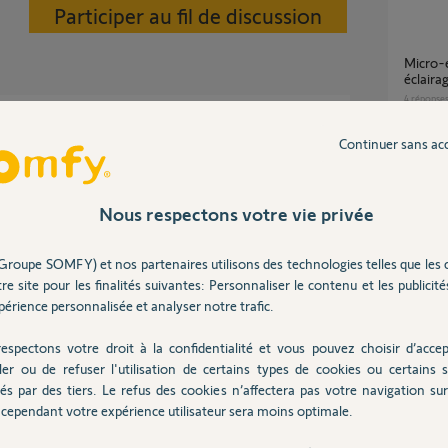
Participer au fil de discussion
Micro-émetteur Izymo io 1822609 sur
éclaira
4
réponse
Continuer sans ac
t plus être raccordé au 230V, mais uniquement
0V.
Déclenchement d'un scénario par contact sec
via Iz
11
répons
Nous respectons votre vie privée
Groupe SOMFY) et nos partenaires utilisons des technologies telles que les 
 6 ans
Installation micro émetteur izymo io ou
re site pour les finalités suivantes: Personnaliser le contenu et les publicités
micro m
érience personnalisée et analyser notre trafic.
7
réponse
espectons votre droit à la confidentialité et vous pouvez choisir d’accep
ler ou de refuser l'utilisation de certains types de cookies ou certains s
Guide de configuration avancée Izymo io
és par des tiers. Le refus des cookies n’affectera pas votre navigation sur 
Volet r
cependant votre expérience utilisateur sera moins optimale.
Posez votre question
4
réponse
CHEZ