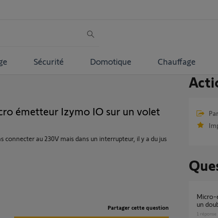
ge
Sécurité
Domotique
Chauffage
Acti
cro émetteur Izymo IO sur un volet
Par
Im
as connecter au 230V mais dans un interrupteur, il y a du jus
Ques
Micro-émetteur Izymo io 1822609 derrière
un doub
Partager cette question
1
réponse