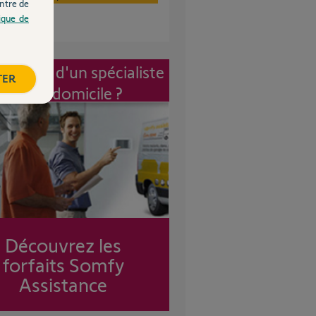
ntre de
tique de
vention d'un spécialiste
TER
à mon domicile ?
Découvrez les
forfaits Somfy
Assistance