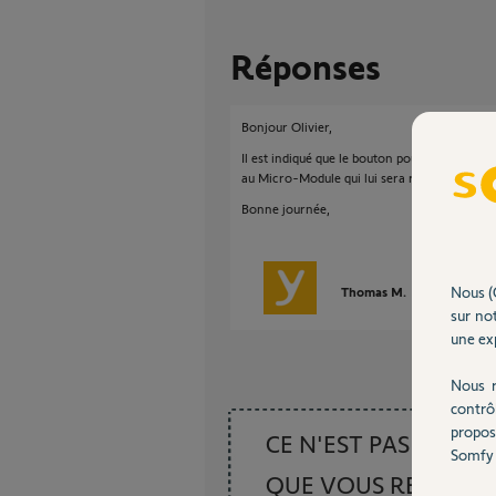
Réponses
Bonjour Olivier,
Il est indiqué que le bouton poussoir ne doi
au Micro-Module qui lui sera raccordé au 23
Bonne journée,
Nous (
Thomas M.
il y a environ
sur not
une exp
Nous r
contrô
propos
CE N'EST PAS CE
Somfy 
QUE VOUS RECHER