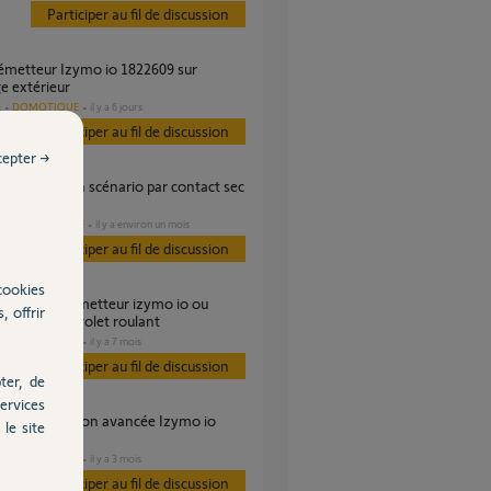
Participer au fil de discussion
ge extérieur
DOMOTIQUE
il y a 6 jours
s
Participer au fil de discussion
cepter →
ymo 1822609
DOMOTIQUE
il y a environ un mois
es
Participer au fil de discussion
cookies
, offrir
odule pour volet roulant
DOMOTIQUE
il y a 7 mois
s
Participer au fil de discussion
ter, de
ervices
le site
oulant
DOMOTIQUE
il y a 3 mois
s
Participer au fil de discussion