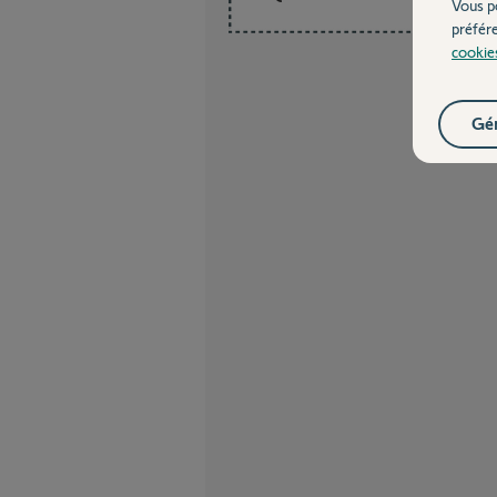
Vous p
préfér
cookie
Gér