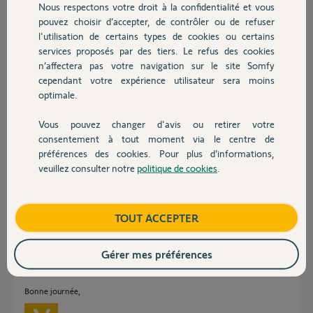
Merci pour votre réponse.
Nous respectons votre droit à la confidentialité et vous
Chauffage
pouvez choisir d’accepter, de contrôler ou de refuser
Cordialement,
l'utilisation de certains types de cookies ou certains
services proposés par des tiers. Le refus des cookies
Autres produits
Yannick F.
n’affectera pas votre navigation sur le site Somfy
il y a environ 6 ans
cependant votre expérience utilisateur sera moins
Participer au fil de discussion
optimale.
Vous pouvez changer d'avis ou retirer votre
Devis avec un pro
consentement à tout moment via le centre de
Réponses
préférences des cookies. Pour plus d’informations,
veuillez consulter notre
politique de cookies
.
Contact
Bonjour Yannick,
Je vous confirme que d'après ce que vous nous indiquez, il semblerait que
Boutique
TOUT ACCEPTER
votre badge soit défectueux.
Afin de gérer votre SAV, je vais avoir besoin d'informations personnelles
Gérer mes préférences
et c'est pour cette raison que je viens de vous envoyer un mail pour
continuer votre dépannage en privé.
Bonne journée,