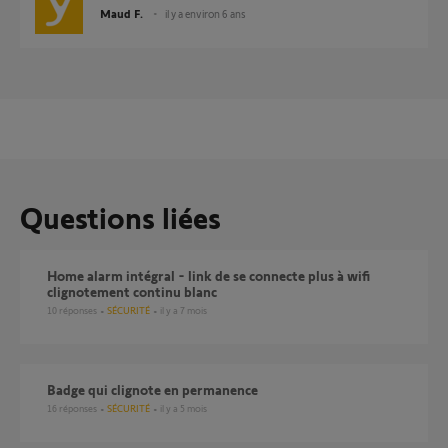
Maud F.
il y a environ 6 ans
Questions liées
Home alarm intégral - link de se connecte plus à wifi
clignotement continu blanc
10
réponses
SÉCURITÉ
il y a 7 mois
Badge qui clignote en permanence
16
réponses
SÉCURITÉ
il y a 5 mois