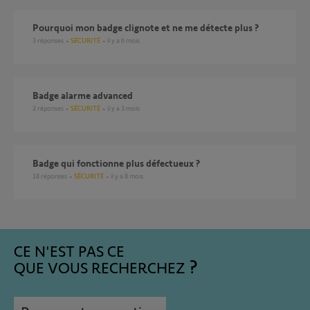
Pourquoi mon badge clignote et ne me détecte plus ?
3
réponses
SÉCURITÉ
il y a 6 mois
Badge alarme advanced
2
réponses
SÉCURITÉ
il y a 3 mois
Badge qui fonctionne plus défectueux ?
18
réponses
SÉCURITÉ
il y a 8 mois
CE N'EST PAS CE
QUE VOUS RECHERCHEZ