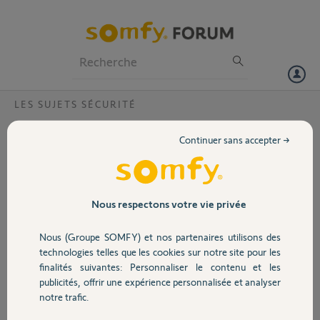
Particuliers
Professionnels
Forum
LES SUJETS SÉCURITÉ
Volet
Badge qui clignote malgré les
Continuer sans accepter →
manipulations recommandé ?
Portail
Bonjour,
Ayant constaté que mon badge clignote sans cesse, j'ai cherché de
Garage
Nous respectons votre vie privée
l'aide sur ce forum.
Ayant essayé toutes les manipulation expliqués sur ce forum (appuyer
Nous (Groupe SOMFY) et nos partenaires utilisons des
sur les boutons 3 sec, changement de piles, désinstallation dans
Sécurité
technologies telles que les cookies sur notre site pour les
l'application), rien n'y fait, mon badge clignote toujours après avoir
finalités suivantes: Personnaliser le contenu et les
remis une pile !
publicités, offrir une expérience personnalisée et analyser
Domotique
notre trafic.
Que faire ?