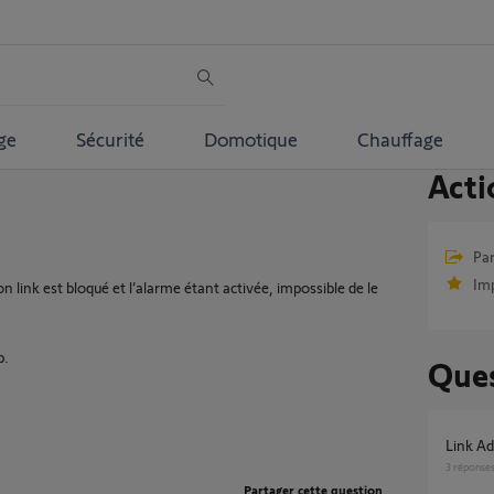
ge
Sécurité
Domotique
Chauffage
Acti
Par
Im
 link est bloqué et l’alarme étant activée, impossible de le
p.
Ques
Link A
3
réponse
Partager cette question