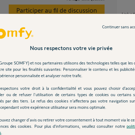
Participer au fil de discussion
Link advanced bloqué alarme allumée
transfe
6
réponse
Continuer sans ac
Déconn
1
réponse
Nous respectons votre vie privée
é l'état de votre système d'alarme avec nos
ure de changement de réseau WiFi dès à
Somfy 
Groupe SOMFY) et nos partenaires utilisons des technologies telles que les 
7
réponse
re site pour les finalités suivantes: Personnaliser le contenu et les publicités
érience personnalisée et analyser notre trafic.
espectons votre droit à la confidentialité et vous pouvez choisir d’accep
Link Advanced bloqué — alarme armée au
 6 ans
moment
ler ou de refuser l'utilisation de certains types de cookies ou certains s
désarm
és par des tiers. Le refus des cookies n’affectera pas votre navigation sur 
14
répons
cependant votre expérience utilisateur sera moins optimale.
ouvez changer d'avis ou retirer votre consentement à tout moment via le ce
ences des cookies. Pour plus d’informations, veuillez consulter notre
poli
Inter
s
.