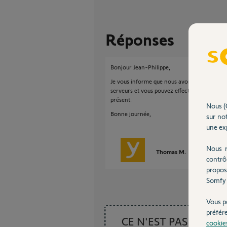
Réponses
Bonjour Jean-Philippe,
Je vous informe que nous avons resynchronis
serveurs et vous pouvez effectuer la procéd
présent.
Nous (
Bonne journée,
sur not
une exp
Nous r
Thomas M.
il y a environ
contrô
propos
Somfy 
Vous p
préfér
CE N'EST PAS CE
cookie