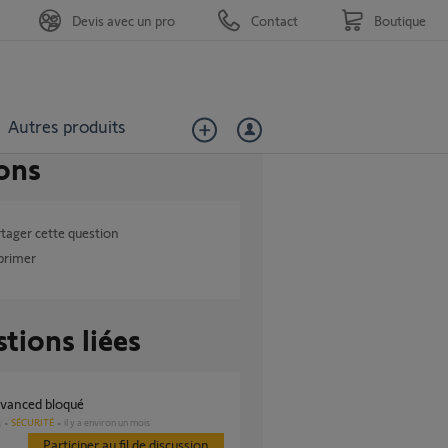
Devis avec un pro
Contact
Boutique
Autres produits
ons
tager cette question
primer
tions liées
dvanced bloqué
SÉCURITÉ
il y a environ un mois
s
Participer au fil de discussion