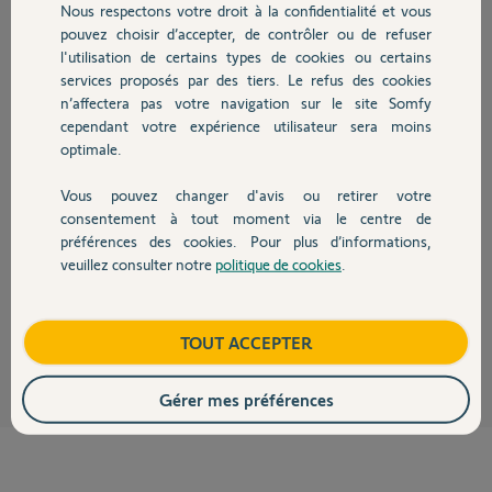
il y a environ 6 ans
Nous respectons votre droit à la confidentialité et vous
Chauffage
Participer au fil de discussion
pouvez choisir d’accepter, de contrôler ou de refuser
l'utilisation de certains types de cookies ou certains
services proposés par des tiers. Le refus des cookies
Autres produits
n’affectera pas votre navigation sur le site Somfy
Réponses
cependant votre expérience utilisateur sera moins
optimale.
Bonjour
Vous pouvez changer d'avis ou retirer votre
Devis avec un pro
consentement à tout moment via le centre de
Essayez de faire un reset pour resynchroniser tout ça.
préférences des cookies. Pour plus d’informations,
https://www.somfy.fr/assistance/videos/domotique/tahoma#v...
veuillez consulter notre
politique de cookies
.
Contact
Bonne journée !
Jean-Luc B.
il y a environ 6 ans
Boutique
TOUT ACCEPTER
Gérer mes préférences