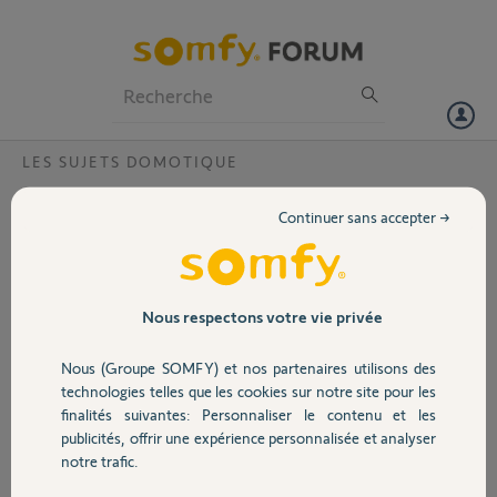
Particuliers
Professionnels
Forum
LES SUJETS DOMOTIQUE
Volet
Plus de notification Tahoma via service
Continuer sans accepter →
alerte courriel ?
Portail
Bonjour,
Sur mon compte Tahoma, j'ai changé l'adresse mail de notification
Garage
via le service alerte courriel (qui est bien actif dans mon compte), et
Nous respectons votre vie privée
depuis je ne reçois plus les alertes via ce média ?
J'ai pourtant bien confirmé avec la reception et la saisie du code de
Nous (Groupe SOMFY) et nos partenaires utilisons des
Sécurité
confirmation reçu sur la nouvelle adresse mail ?
technologies telles que les cookies sur notre site pour les
Merci de vos lumières pour corriger ce pb ...
finalités suivantes: Personnaliser le contenu et les
Cdlt
publicités, offrir une expérience personnalisée et analyser
Domotique
notre trafic.
Jean-Michel M.