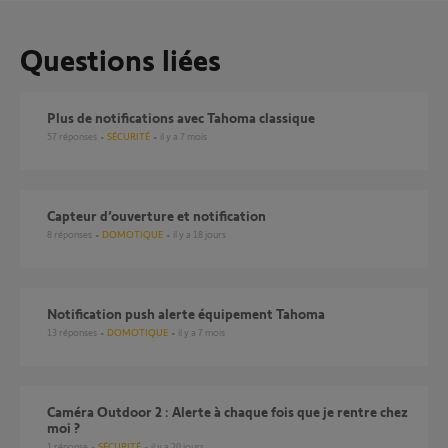
Questions liées
Plus de notifications avec Tahoma classique
57
réponses
SÉCURITÉ
il y a 7 mois
Capteur d’ouverture et notification
8
réponses
DOMOTIQUE
il y a 18 jours
Notification push alerte équipement Tahoma
13
réponses
DOMOTIQUE
il y a 7 mois
Caméra Outdoor 2 : Alerte à chaque fois que je rentre chez
moi ?
1
réponse
SÉCURITÉ
il y a 20 jours