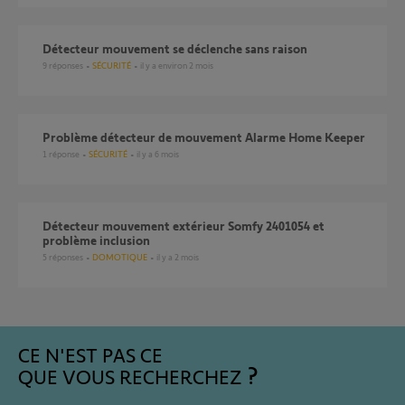
Détecteur mouvement se déclenche sans raison
9
réponses
SÉCURITÉ
il y a environ 2 mois
Problème détecteur de mouvement Alarme Home Keeper
1
réponse
SÉCURITÉ
il y a 6 mois
Détecteur mouvement extérieur Somfy 2401054 et
problème inclusion
5
réponses
DOMOTIQUE
il y a 2 mois
CE N'EST PAS CE
QUE VOUS RECHERCHEZ