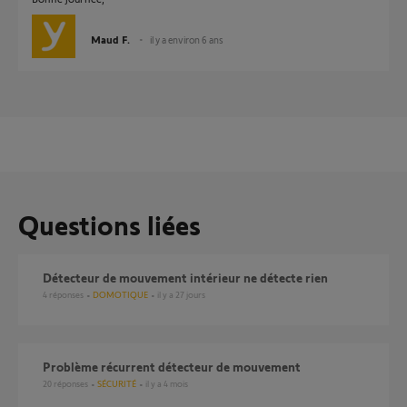
Maud F.
il y a environ 6 ans
Questions liées
Détecteur de mouvement intérieur ne détecte rien
4
réponses
DOMOTIQUE
il y a 27 jours
Problème récurrent détecteur de mouvement
20
réponses
SÉCURITÉ
il y a 4 mois