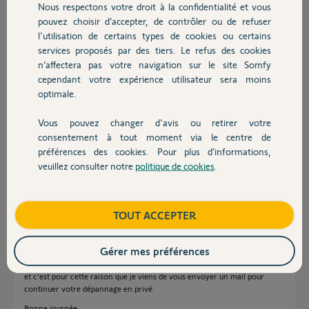
Nous respectons votre droit à la confidentialité et vous
Chauffage
pouvez choisir d’accepter, de contrôler ou de refuser
Cordialement,
l'utilisation de certains types de cookies ou certains
Josselin
services proposés par des tiers. Le refus des cookies
Autres produits
n’affectera pas votre navigation sur le site Somfy
Josselin B.
cependant votre expérience utilisateur sera moins
il y a environ 6 ans
optimale.
Participer au fil de discussion
Vous pouvez changer d'avis ou retirer votre
Devis avec un pro
consentement à tout moment via le centre de
préférences des cookies. Pour plus d’informations,
Réponses
veuillez consulter notre
politique de cookies
.
Contact
Bonjour Josselin,
Boutique
TOUT ACCEPTER
Si vous avez essayé de le rapprocher de votre Link pour le réinstaller et
que cela à aboutit à un échec il semblerait que votre détecteur soit
défectueux.
Gérer mes préférences
Afin de gérer votre SAV, je vais avoir besoin d'informations personnelles
et c'est pour cette raison que je viens de vous envoyer un mail pour
continuer votre dépannage en privé.
Bonne journée,