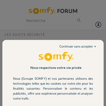
Particuliers
Professionnels
Forum
LES SUJETS SÉCURITÉ
Volet
Problème avec détecteur de mouvement
Continuer sans accepter →
Bonjour,
Portail
J'ai acheté récemment une alarme Somfy Home Alarm mais après
quelque temps, le détecteur de mouvement s'est arrêté de
Garage
Nous respectons votre vie privée
fonctionner.
Nous (Groupe SOMFY) et nos partenaires utilisons des
Je essayé de l'enregistrer à nouveau mais sans succès, l'appareil
Sécurité
n'étant plus détecté?
technologies telles que les cookies sur notre site pour les
finalités suivantes: Personnaliser le contenu et les
J'ai également acheté une pile neuve en pensant qu'elle pouvait en
publicités, offrir une expérience personnalisée et analyser
Domotique
être la cause, mais ça n'a rien changé.
notre trafic.
Y a-til quelque chose d'autre à tester ?